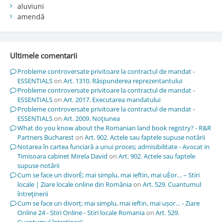
aluviuni
amendă
Ultimele comentarii
Probleme controversate privitoare la contractul de mandat -
ESSENTIALS
on
Art. 1310. Răspunderea reprezentantului
Probleme controversate privitoare la contractul de mandat -
ESSENTIALS
on
Art. 2017. Executarea mandatului
Probleme controversate privitoare la contractul de mandat -
ESSENTIALS
on
Art. 2009. Noţiunea
What do you know about the Romanian land book registry? - R&R
Partners Bucharest
on
Art. 902. Actele sau faptele supuse notării
Notarea în cartea funciară a unui proces; admisibilitate - Avocat in
Timisoara cabinet Mirela David
on
Art. 902. Actele sau faptele
supuse notării
Cum se face un divorÈ; mai simplu, mai ieftin, mai uÈor… – Stiri
locale | Ziare locale online din România
on
Art. 529. Cuantumul
întreţinerii
Cum se face un divorț; mai simplu, mai ieftin, mai ușor… - Ziare
Online 24 - Stiri Online - Stiri locale Romania
on
Art. 529.
Cuantumul întreţinerii