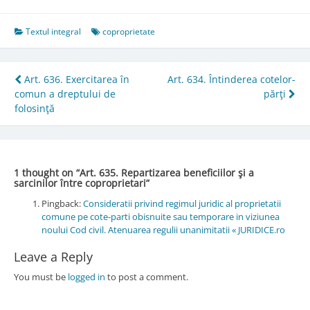
Textul integral
coproprietate
Post
Art. 636. Exercitarea în
Art. 634. Întinderea cotelor-
comun a dreptului de
părţi
navigation
folosinţă
1 thought on “
Art. 635. Repartizarea beneficiilor şi a
sarcinilor între coproprietari
”
Pingback:
Consideratii privind regimul juridic al proprietatii
comune pe cote-parti obisnuite sau temporare in viziunea
noului Cod civil. Atenuarea regulii unanimitatii « JURIDICE.ro
Leave a Reply
You must be
logged in
to post a comment.