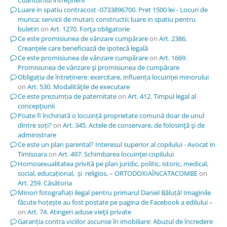
Luare in spatiu contracost -0733896700. Pret 1500 lei - Locuri de
munca; servicii de mutari; constructii; luare in spatiu pentru
buletin
on
Art. 1270. Forţa obligatorie
Ce este promisiunea de vânzare cumpărare
on
Art. 2386.
Creanţele care beneficiază de ipotecă legală
Ce este promisiunea de vânzare cumpărare
on
Art. 1669.
Promisiunea de vânzare şi promisiunea de cumpărare
Obligația de întreținere: exercitare, influența locuinței minorului
on
Art. 530. Modalităţile de executare
Ce este prezumția de paternitate
on
Art. 412. Timpul legal al
concepţiunii
Poate fi închiriată o locuință proprietate comună doar de unul
dintre soți?
on
Art. 345. Actele de conservare, de folosinţă şi de
administrare
Ce este un plan parental? Interesul superior al copilului - Avocat in
Timisoara
on
Art. 497. Schimbarea locuinţei copilului
Homosexualitatea privită pe plan juridic, politic, istoric, medical,
social, educațional, și religios, – ORTODOXIAÎNCATACOMBE
on
Art. 259. Căsătoria
Minori fotografiați ilegal pentru primarul Daniel Băluță! Imaginile
făcute hoțește au fost postate pe pagina de Facebook a edilului –
on
Art. 74. Atingeri aduse vieţii private
Garanția contra viciilor ascunse în imobiliare: Abuzul de încredere