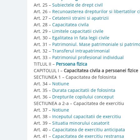
Art. 25 –
Subiectele de drept civil
Art. 26 –
Recunoasterea drepturilor si libertatilor ci
Art. 27 –
Cetatenii straini si apatrizii
Art. 28 –
Capacitatea civila
Art. 29 –
Limitele capacitatii civile
Art. 30 –
Egalitatea in fata legii civile
Art. 31 –
Patrimoniul. Mase patrimoniale si patrimo
Art. 32 –
Transferul intrapatrimonial
Art. 33 –
Patrimoniul profesional individual
TITLUL II –
Persoana fizica
CAPITOLUL I –
Capacitatea civila a persoanei fizice
SECTIUNEA 1 – Capacitatea de folosinta
Art. 34 –
Notiune
Art. 35 –
Durata capacitatii de folosinta
Art. 36 –
Drepturile copilului conceput
SECTIUNEA a 2-a – Capacitatea de exercitiu
Art. 37 –
Notiune
Art. 38 –
Inceputul capacitatii de exercitiu
Art. 39 –
Situatia minorului casatorit
Art. 40 –
Capacitatea de exercitiu anticipata
Art. 41 –
Capacitatea de exercitiu restransa