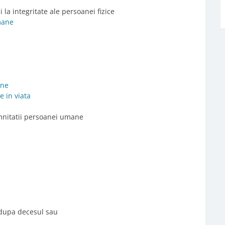
 la integritate ale persoanei fizice
mane
ane
e in viata
emnitatii persoanei umane
 dupa decesul sau