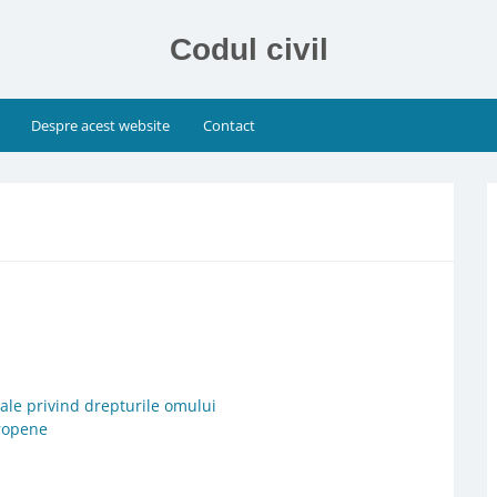
Codul civil
Despre acest website
Contact
nale privind drepturile omului
uropene