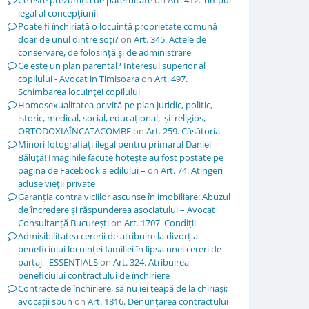
Ce este prezumția de paternitate
on
Art. 412. Timpul
legal al concepţiunii
Poate fi închiriată o locuință proprietate comună
doar de unul dintre soți?
on
Art. 345. Actele de
conservare, de folosinţă şi de administrare
Ce este un plan parental? Interesul superior al
copilului - Avocat in Timisoara
on
Art. 497.
Schimbarea locuinţei copilului
Homosexualitatea privită pe plan juridic, politic,
istoric, medical, social, educațional, și religios, –
ORTODOXIAÎNCATACOMBE
on
Art. 259. Căsătoria
Minori fotografiați ilegal pentru primarul Daniel
Băluță! Imaginile făcute hoțește au fost postate pe
pagina de Facebook a edilului –
on
Art. 74. Atingeri
aduse vieţii private
Garanția contra viciilor ascunse în imobiliare: Abuzul
de încredere și răspunderea asociatului – Avocat
Consultanță București
on
Art. 1707. Condiţii
Admisibilitatea cererii de atribuire la divorț a
beneficiului locuinței familiei în lipsa unei cereri de
partaj - ESSENTIALS
on
Art. 324. Atribuirea
beneficiului contractului de închiriere
Contracte de închiriere, să nu iei țeapă de la chiriași;
avocații spun
on
Art. 1816. Denunţarea contractului