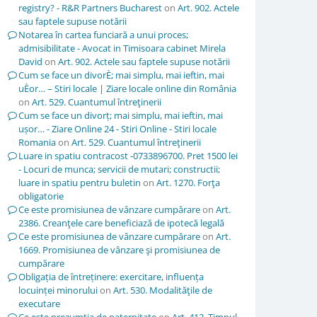
registry? - R&R Partners Bucharest
on
Art. 902. Actele
sau faptele supuse notării
Notarea în cartea funciară a unui proces;
admisibilitate - Avocat in Timisoara cabinet Mirela
David
on
Art. 902. Actele sau faptele supuse notării
Cum se face un divorÈ; mai simplu, mai ieftin, mai
uÈor… – Stiri locale | Ziare locale online din România
on
Art. 529. Cuantumul întreţinerii
Cum se face un divorț; mai simplu, mai ieftin, mai
ușor… - Ziare Online 24 - Stiri Online - Stiri locale
Romania
on
Art. 529. Cuantumul întreţinerii
Luare in spatiu contracost -0733896700. Pret 1500 lei
- Locuri de munca; servicii de mutari; constructii;
luare in spatiu pentru buletin
on
Art. 1270. Forţa
obligatorie
Ce este promisiunea de vânzare cumpărare
on
Art.
2386. Creanţele care beneficiază de ipotecă legală
Ce este promisiunea de vânzare cumpărare
on
Art.
1669. Promisiunea de vânzare şi promisiunea de
cumpărare
Obligația de întreținere: exercitare, influența
locuinței minorului
on
Art. 530. Modalităţile de
executare