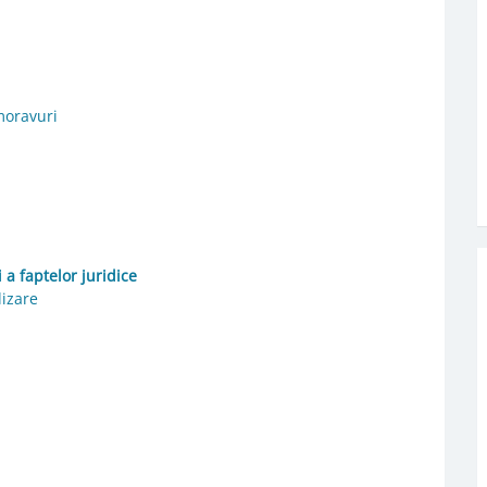
moravuri
i a faptelor juridice
lizare