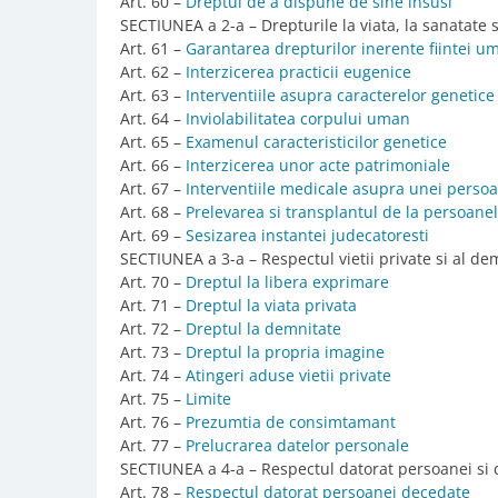
Art. 60 –
Dreptul de a dispune de sine insusi
SECTIUNEA a 2-a – Drepturile la viata, la sanatate si
Art. 61 –
Garantarea drepturilor inerente fiintei u
Art. 62 –
Interzicerea practicii eugenice
Art. 63 –
Interventiile asupra caracterelor genetice
Art. 64 –
Inviolabilitatea corpului uman
Art. 65 –
Examenul caracteristicilor genetice
Art. 66 –
Interzicerea unor acte patrimoniale
Art. 67 –
Interventiile medicale asupra unei perso
Art. 68 –
Prelevarea si transplantul de la persoanel
Art. 69 –
Sesizarea instantei judecatoresti
SECTIUNEA a 3-a – Respectul vietii private si al d
Art. 70 –
Dreptul la libera exprimare
Art. 71 –
Dreptul la viata privata
Art. 72 –
Dreptul la demnitate
Art. 73 –
Dreptul la propria imagine
Art. 74 –
Atingeri aduse vietii private
Art. 75 –
Limite
Art. 76 –
Prezumtia de consimtamant
Art. 77 –
Prelucrarea datelor personale
SECTIUNEA a 4-a – Respectul datorat persoanei si
Art. 78 –
Respectul datorat persoanei decedate