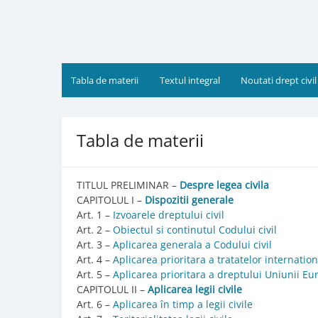
Skip
to
content
Tabla de materii
Textul integral
Noutati drept civil
Tabla de materii
TITLUL PRELIMINAR –
Despre legea civila
CAPITOLUL I –
Dispozitii generale
Art. 1 –
Izvoarele dreptului civil
Art. 2 –
Obiectul si continutul Codului civil
Art. 3 –
Aplicarea generala a Codului civil
Art. 4 –
Aplicarea prioritara a tratatelor internatio
Art. 5 –
Aplicarea prioritara a dreptului Uniunii E
CAPITOLUL II –
Aplicarea legii civile
Art. 6 –
Aplicarea în timp a legii civile