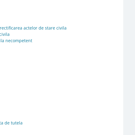
ctificarea actelor de stare civila
ivila
ivila necompetent
ta de tutela