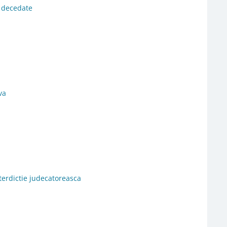
i decedate
va
nterdictie judecatoreasca