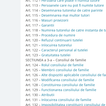
Art. 112 –
Persoana care poate fi numita tutore
Art. 113 –
Persoanele care nu pot fi numite tutore
Art. 114 –
Desemnarea tutorelui de catre parinte
Art. 115 –
Desemnarea mai multor tutori
Art. 116 –
Masuri provizorii
Art. 117 –
Garantii
Art. 118 –
Numirea tutorelui de catre instanta de t
Art. 119 –
Procedura de numire
Art. 120 –
Refuzul continuarii tutelei
Art. 121 –
Inlocuirea tutorelui
Art. 122 –
Caracterul personal al tutelei
Art. 123 –
Gratuitatea tutelei
SECTIUNEA a 3-a – Consiliul de familie
Art. 124 –
Rolul consiliului de familie
Art. 125 –
Membrii consiliului de familie
Art. 126 –
Alte dispozitii aplicabile consiliului de fa
Art. 127 –
Modificarea consiliului de familie
Art. 128 –
Constituirea consiliului de familie
Art. 129 –
Functionarea consiliului de familie
Art. 130 –
Atributii
Art. 131 –
Inlocuirea consiliului de familie
Art. 132 –
Imposibilitatea constituirii consiliului de