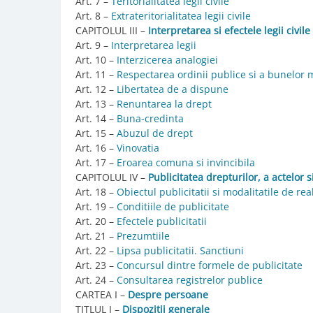
Art. 7 –
Teritorialitatea legii civile
Art. 8 –
Extrateritorialitatea legii civile
CAPITOLUL III –
Interpretarea si efectele legii civile
Art. 9 –
Interpretarea legii
Art. 10 –
Interzicerea analogiei
Art. 11 –
Respectarea ordinii publice si a bunelor 
Art. 12 –
Libertatea de a dispune
Art. 13 –
Renuntarea la drept
Art. 14 –
Buna-credinta
Art. 15 –
Abuzul de drept
Art. 16 –
Vinovatia
Art. 17 –
Eroarea comuna si invincibila
CAPITOLUL IV –
Publicitatea drepturilor, a actelor s
Art. 18 –
Obiectul publicitatii si modalitatile de rea
Art. 19 –
Conditiile de publicitate
Art. 20 –
Efectele publicitatii
Art. 21 –
Prezumtiile
Art. 22 –
Lipsa publicitatii. Sanctiuni
Art. 23 –
Concursul dintre formele de publicitate
Art. 24 –
Consultarea registrelor publice
CARTEA I –
Despre persoane
TITLUL I –
Dispozitii generale