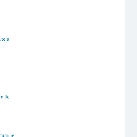
utela
milie
 familie