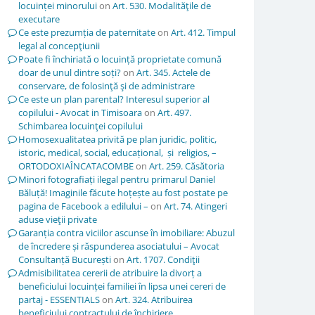
locuinței minorului
on
Art. 530. Modalităţile de
executare
Ce este prezumția de paternitate
on
Art. 412. Timpul
legal al concepţiunii
Poate fi închiriată o locuință proprietate comună
doar de unul dintre soți?
on
Art. 345. Actele de
conservare, de folosinţă şi de administrare
Ce este un plan parental? Interesul superior al
copilului - Avocat in Timisoara
on
Art. 497.
Schimbarea locuinţei copilului
Homosexualitatea privită pe plan juridic, politic,
istoric, medical, social, educațional, și religios, –
ORTODOXIAÎNCATACOMBE
on
Art. 259. Căsătoria
Minori fotografiați ilegal pentru primarul Daniel
Băluță! Imaginile făcute hoțește au fost postate pe
pagina de Facebook a edilului –
on
Art. 74. Atingeri
aduse vieţii private
Garanția contra viciilor ascunse în imobiliare: Abuzul
de încredere și răspunderea asociatului – Avocat
Consultanță București
on
Art. 1707. Condiţii
Admisibilitatea cererii de atribuire la divorț a
beneficiului locuinței familiei în lipsa unei cereri de
partaj - ESSENTIALS
on
Art. 324. Atribuirea
beneficiului contractului de închiriere