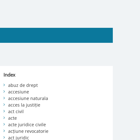
Index
abuz de drept
accesiune
accesiune naturala
acces la justiție
act civil
acte
acte juridice civile
acțiune revocatorie
act juridic