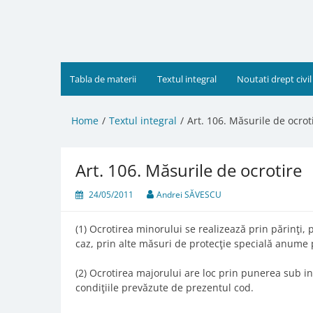
Skip
to
content
Tabla de materii
Textul integral
Noutati drept civil
Home
Textul integral
Art. 106. Măsurile de ocrot
Art. 106. Măsurile de ocrotire
24/05/2011
Andrei SĂVESCU
(1) Ocrotirea minorului se realizează prin părinţi, 
caz, prin alte măsuri de protecţie specială anume 
(2) Ocrotirea majorului are loc prin punerea sub int
condiţiile prevăzute de prezentul cod.