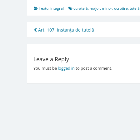
Textul integral
curatelă
,
major
,
minor
,
ocrotire
,
tutelă
Post
Art. 107. Instanţa de tutelă
navigation
Leave a Reply
You must be
logged in
to post a comment.