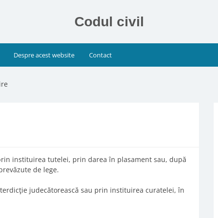
Codul civil
Despre acest website
Contact
ire
prin instituirea tutelei, prin darea în plasament sau, după
prevăzute de lege.
erdicţie judecătorească sau prin instituirea curatelei, în