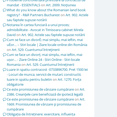
Probleme controversate privitoare la contractul de
mandat - ESSENTIALS
on
Art. 2009. Noţiunea
What do you know about the Romanian land book
registry? - R&R Partners Bucharest
on
Art. 902. Actele
sau faptele supuse notării
Notarea în cartea funciară a unui proces;
admisibilitate - Avocat in Timisoara cabinet Mirela
David
on
Art. 902. Actele sau faptele supuse notării
Cum se face un divorÈ; mai simplu, mai ieftin, mai
uÈor… – Stiri locale | Ziare locale online din România
on
Art. 529. Cuantumul întreţinerii
Cum se face un divorț; mai simplu, mai ieftin, mai
ușor… - Ziare Online 24 - Stiri Online - Stiri locale
Romania
on
Art. 529. Cuantumul întreţinerii
Luare in spatiu contracost -0733896700. Pret 1500 lei
- Locuri de munca; servicii de mutari; constructii;
luare in spatiu pentru buletin
on
Art. 1270. Forţa
obligatorie
Ce este promisiunea de vânzare cumpărare
on
Art.
2386. Creanţele care beneficiază de ipotecă legală
Ce este promisiunea de vânzare cumpărare
on
Art.
1669. Promisiunea de vânzare şi promisiunea de
cumpărare
Obligația de întreținere: exercitare, influența