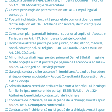
Obligația de întreținere: exercitare, influența locuinței minorului
on
Art. 530. Modalităţile de executare
Ce este prezumția de paternitate
on
Art. 412. Timpul legal al
concepţiunii
Poate fi închiriată o locuință proprietate comună doar de unul
dintre soți?
on
Art. 345. Actele de conservare, de folosinţă şi de
administrare
Ce este un plan parental? Interesul superior al copilului - Avocat in
Timisoara
on
Art. 497. Schimbarea locuinţei copilului
Homosexualitatea privită pe plan juridic, politic, istoric, medical,
social, educațional, și religios, – ORTODOXIAÎNCATACOMBE
on
Art. 259. Căsătoria
Minori fotografiați ilegal pentru primarul Daniel Băluță! Imaginile
făcute hoțește au fost postate pe pagina de Facebook a edilului –
on
Art. 74. Atingeri aduse vieţii private
Garanția contra viciilor ascunse în imobiliare: Abuzul de încredere
și răspunderea asociatului – Avocat Consultanță București
on
Art.
1707. Condiţii
Admisibilitatea cererii de atribuire la divorț a beneficiului locuinței
familiei în lipsa unei cereri de partaj - ESSENTIALS
on
Art. 324.
Atribuirea beneficiului contractului de închiriere
Contracte de închiriere, să nu iei țeapă de la chiriași; avocații spun
on
Art. 1816. Denunţarea contractului
Contracte de închiriere, să nu iei țeapă de la chiriași; avocații spun