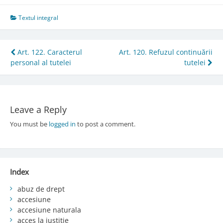
Textul integral
Post
Art. 122. Caracterul
Art. 120. Refuzul continuării
personal al tutelei
tutelei
navigation
Leave a Reply
You must be
logged in
to post a comment.
Index
abuz de drept
accesiune
accesiune naturala
acces la justiție