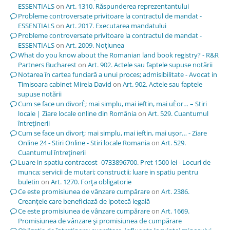
ESSENTIALS
on
Art. 1310. Răspunderea reprezentantului
Probleme controversate privitoare la contractul de mandat -
ESSENTIALS
on
Art. 2017. Executarea mandatului
Probleme controversate privitoare la contractul de mandat -
ESSENTIALS
on
Art. 2009. Noţiunea
What do you know about the Romanian land book registry? - R&R
Partners Bucharest
on
Art. 902. Actele sau faptele supuse notării
Notarea în cartea funciară a unui proces; admisibilitate - Avocat in
Timisoara cabinet Mirela David
on
Art. 902. Actele sau faptele
supuse notării
Cum se face un divorÈ; mai simplu, mai ieftin, mai uÈor… – Stiri
locale | Ziare locale online din România
on
Art. 529. Cuantumul
întreţinerii
Cum se face un divorț; mai simplu, mai ieftin, mai ușor… - Ziare
Online 24 - Stiri Online - Stiri locale Romania
on
Art. 529.
Cuantumul întreţinerii
Luare in spatiu contracost -0733896700. Pret 1500 lei - Locuri de
munca; servicii de mutari; constructii; luare in spatiu pentru
buletin
on
Art. 1270. Forţa obligatorie
Ce este promisiunea de vânzare cumpărare
on
Art. 2386.
Creanţele care beneficiază de ipotecă legală
Ce este promisiunea de vânzare cumpărare
on
Art. 1669.
Promisiunea de vânzare şi promisiunea de cumpărare