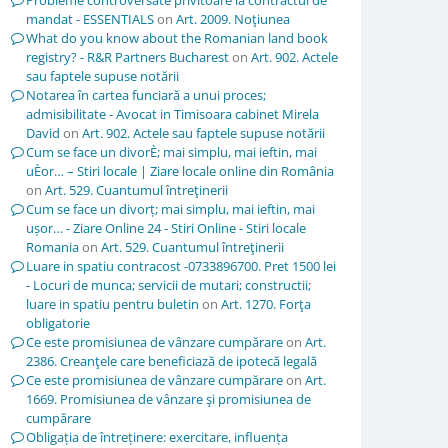
Probleme controversate privitoare la contractul de
mandat - ESSENTIALS
on
Art. 2009. Noţiunea
What do you know about the Romanian land book
registry? - R&R Partners Bucharest
on
Art. 902. Actele
sau faptele supuse notării
Notarea în cartea funciară a unui proces;
admisibilitate - Avocat in Timisoara cabinet Mirela
David
on
Art. 902. Actele sau faptele supuse notării
Cum se face un divorÈ; mai simplu, mai ieftin, mai
uÈor… – Stiri locale | Ziare locale online din România
on
Art. 529. Cuantumul întreţinerii
Cum se face un divorț; mai simplu, mai ieftin, mai
ușor… - Ziare Online 24 - Stiri Online - Stiri locale
Romania
on
Art. 529. Cuantumul întreţinerii
Luare in spatiu contracost -0733896700. Pret 1500 lei
- Locuri de munca; servicii de mutari; constructii;
luare in spatiu pentru buletin
on
Art. 1270. Forţa
obligatorie
Ce este promisiunea de vânzare cumpărare
on
Art.
2386. Creanţele care beneficiază de ipotecă legală
Ce este promisiunea de vânzare cumpărare
on
Art.
1669. Promisiunea de vânzare şi promisiunea de
cumpărare
Obligația de întreținere: exercitare, influența