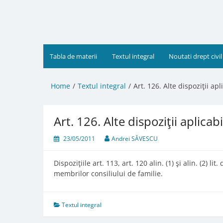
Skip
to
content
Tabla de materii
Textul integral
Noutati drept civil
Home
Textul integral
Art. 126. Alte dispoziţii apl
Art. 126. Alte dispoziţii aplicab
23/05/2011
Andrei SĂVESCU
Dispoziţiile art. 113, art. 120 alin. (1) şi alin. (2) l
membrilor consiliului de familie.
Textul integral