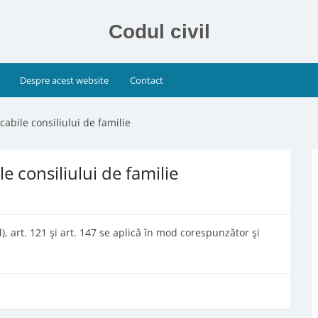
Codul civil
Despre acest website
Contact
icabile consiliului de familie
ile consiliului de familie
it. d), art. 121 şi art. 147 se aplică în mod corespunzător şi