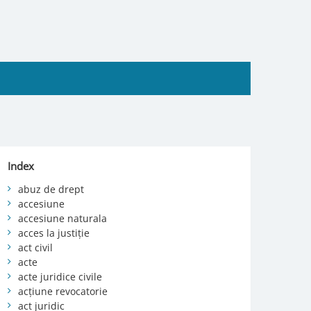
Index
abuz de drept
accesiune
accesiune naturala
acces la justiție
act civil
acte
acte juridice civile
acțiune revocatorie
act juridic