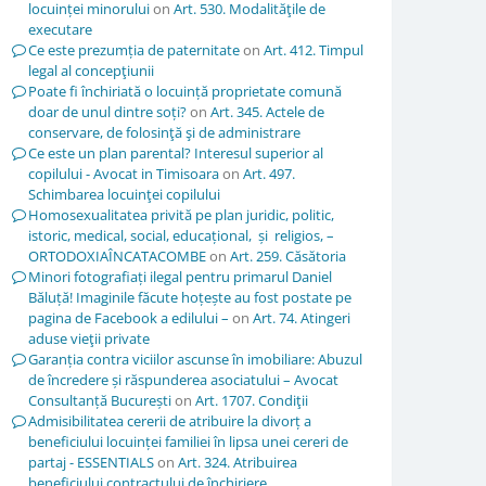
locuinței minorului
on
Art. 530. Modalităţile de
executare
Ce este prezumția de paternitate
on
Art. 412. Timpul
legal al concepţiunii
Poate fi închiriată o locuință proprietate comună
doar de unul dintre soți?
on
Art. 345. Actele de
conservare, de folosinţă şi de administrare
Ce este un plan parental? Interesul superior al
copilului - Avocat in Timisoara
on
Art. 497.
Schimbarea locuinţei copilului
Homosexualitatea privită pe plan juridic, politic,
istoric, medical, social, educațional, și religios, –
ORTODOXIAÎNCATACOMBE
on
Art. 259. Căsătoria
Minori fotografiați ilegal pentru primarul Daniel
Băluță! Imaginile făcute hoțește au fost postate pe
pagina de Facebook a edilului –
on
Art. 74. Atingeri
aduse vieţii private
Garanția contra viciilor ascunse în imobiliare: Abuzul
de încredere și răspunderea asociatului – Avocat
Consultanță București
on
Art. 1707. Condiţii
Admisibilitatea cererii de atribuire la divorț a
beneficiului locuinței familiei în lipsa unei cereri de
partaj - ESSENTIALS
on
Art. 324. Atribuirea
beneficiului contractului de închiriere