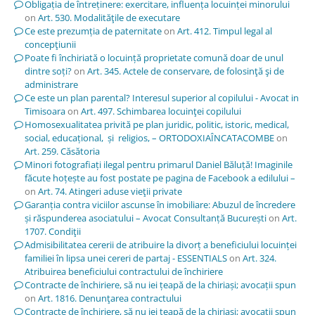
Obligația de întreținere: exercitare, influența locuinței minorului
on
Art. 530. Modalităţile de executare
Ce este prezumția de paternitate
on
Art. 412. Timpul legal al
concepţiunii
Poate fi închiriată o locuință proprietate comună doar de unul
dintre soți?
on
Art. 345. Actele de conservare, de folosinţă şi de
administrare
Ce este un plan parental? Interesul superior al copilului - Avocat in
Timisoara
on
Art. 497. Schimbarea locuinţei copilului
Homosexualitatea privită pe plan juridic, politic, istoric, medical,
social, educațional, și religios, – ORTODOXIAÎNCATACOMBE
on
Art. 259. Căsătoria
Minori fotografiați ilegal pentru primarul Daniel Băluță! Imaginile
făcute hoțește au fost postate pe pagina de Facebook a edilului –
on
Art. 74. Atingeri aduse vieţii private
Garanția contra viciilor ascunse în imobiliare: Abuzul de încredere
și răspunderea asociatului – Avocat Consultanță București
on
Art.
1707. Condiţii
Admisibilitatea cererii de atribuire la divorț a beneficiului locuinței
familiei în lipsa unei cereri de partaj - ESSENTIALS
on
Art. 324.
Atribuirea beneficiului contractului de închiriere
Contracte de închiriere, să nu iei țeapă de la chiriași; avocații spun
on
Art. 1816. Denunţarea contractului
Contracte de închiriere, să nu iei țeapă de la chiriași; avocații spun