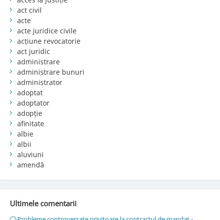
act civil
acte
acte juridice civile
acțiune revocatorie
act juridic
administrare
administrare bunuri
administrator
adoptat
adoptator
adopție
afinitate
albie
albii
aluviuni
amendă
Ultimele comentarii
Probleme controversate privitoare la contractul de mandat -