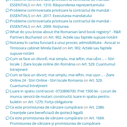
ESSENTIALS
on
Art. 1310. Răspunderea reprezentantului
Probleme controversate privitoare la contractul de mandat -
ESSENTIALS
on
Art. 2017. Executarea mandatului
Probleme controversate privitoare la contractul de mandat -
ESSENTIALS
on
Art. 2009. Noţiunea
What do you know about the Romanian land book registry? - R&R
Partners Bucharest
on
Art. 902. Actele sau faptele supuse notării
Notarea în cartea funciară a unui proces; admisibilitate - Avocat in
Timisoara cabinet Mirela David
on
Art. 902. Actele sau faptele
supuse notării
Cum se face un divorÈ; mai simplu, mai ieftin, mai uÈor… – Stiri
locale | Ziare locale online din România
on
Art. 529. Cuantumul
întreţinerii
Cum se face un divorț; mai simplu, mai ieftin, mai ușor… - Ziare
Online 24 - Stiri Online - Stiri locale Romania
on
Art. 529.
Cuantumul întreţinerii
Luare in spatiu contracost -0733896700. Pret 1500 lei - Locuri de
munca; servicii de mutari; constructii; luare in spatiu pentru
buletin
on
Art. 1270. Forţa obligatorie
Ce este promisiunea de vânzare cumpărare
on
Art. 2386.
Creanţele care beneficiază de ipotecă legală
Ce este promisiunea de vânzare cumpărare
on
Art. 1669.
Promisiunea de vânzare şi promisiunea de cumpărare