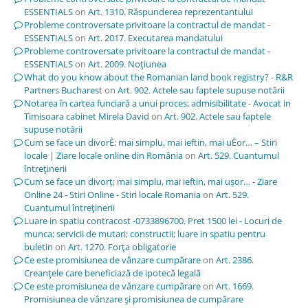
ESSENTIALS
on
Art. 1310. Răspunderea reprezentantului
Probleme controversate privitoare la contractul de mandat -
ESSENTIALS
on
Art. 2017. Executarea mandatului
Probleme controversate privitoare la contractul de mandat -
ESSENTIALS
on
Art. 2009. Noţiunea
What do you know about the Romanian land book registry? - R&R
Partners Bucharest
on
Art. 902. Actele sau faptele supuse notării
Notarea în cartea funciară a unui proces; admisibilitate - Avocat in
Timisoara cabinet Mirela David
on
Art. 902. Actele sau faptele
supuse notării
Cum se face un divorÈ; mai simplu, mai ieftin, mai uÈor… – Stiri
locale | Ziare locale online din România
on
Art. 529. Cuantumul
întreţinerii
Cum se face un divorț; mai simplu, mai ieftin, mai ușor… - Ziare
Online 24 - Stiri Online - Stiri locale Romania
on
Art. 529.
Cuantumul întreţinerii
Luare in spatiu contracost -0733896700. Pret 1500 lei - Locuri de
munca; servicii de mutari; constructii; luare in spatiu pentru
buletin
on
Art. 1270. Forţa obligatorie
Ce este promisiunea de vânzare cumpărare
on
Art. 2386.
Creanţele care beneficiază de ipotecă legală
Ce este promisiunea de vânzare cumpărare
on
Art. 1669.
Promisiunea de vânzare şi promisiunea de cumpărare