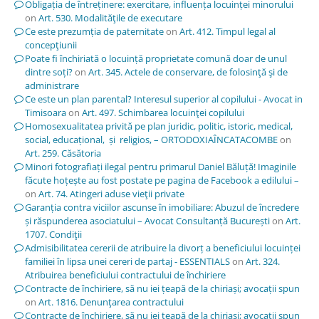
Obligația de întreținere: exercitare, influența locuinței minorului
on
Art. 530. Modalităţile de executare
Ce este prezumția de paternitate
on
Art. 412. Timpul legal al
concepţiunii
Poate fi închiriată o locuință proprietate comună doar de unul
dintre soți?
on
Art. 345. Actele de conservare, de folosinţă şi de
administrare
Ce este un plan parental? Interesul superior al copilului - Avocat in
Timisoara
on
Art. 497. Schimbarea locuinţei copilului
Homosexualitatea privită pe plan juridic, politic, istoric, medical,
social, educațional, și religios, – ORTODOXIAÎNCATACOMBE
on
Art. 259. Căsătoria
Minori fotografiați ilegal pentru primarul Daniel Băluță! Imaginile
făcute hoțește au fost postate pe pagina de Facebook a edilului –
on
Art. 74. Atingeri aduse vieţii private
Garanția contra viciilor ascunse în imobiliare: Abuzul de încredere
și răspunderea asociatului – Avocat Consultanță București
on
Art.
1707. Condiţii
Admisibilitatea cererii de atribuire la divorț a beneficiului locuinței
familiei în lipsa unei cereri de partaj - ESSENTIALS
on
Art. 324.
Atribuirea beneficiului contractului de închiriere
Contracte de închiriere, să nu iei țeapă de la chiriași; avocații spun
on
Art. 1816. Denunţarea contractului
Contracte de închiriere, să nu iei țeapă de la chiriași; avocații spun