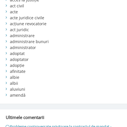
act civil
acte
acte juridice civile
acțiune revocatorie
act juridic
administrare
administrare bunuri
administrator
adoptat
adoptator
adopție
afinitate
albie
albii
aluviuni
amendă
Ultimele comentarii
Probleme controversate privitoare la contractul de mandat -