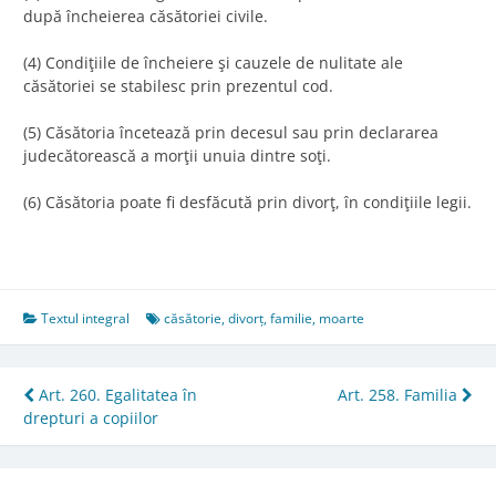
după încheierea căsătoriei civile.
(4) Condiţiile de încheiere şi cauzele de nulitate ale
căsătoriei se stabilesc prin prezentul cod.
(5) Căsătoria încetează prin decesul sau prin declararea
judecătorească a morţii unuia dintre soţi.
(6) Căsătoria poate fi desfăcută prin divorţ, în condiţiile legii.
Textul integral
căsătorie
,
divorț
,
familie
,
moarte
Post
Art. 260. Egalitatea în
Art. 258. Familia
drepturi a copiilor
navigation