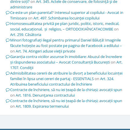
dintre soți?
on
Art. 345. Actele de conservare, de folosinţă şi de
administrare
Ce este un plan parental? Interesul superior al copilului - Avocat in
Timisoara
on
Art. 497. Schimbarea locuinţei copilului
Homosexualitatea privită pe plan juridic, politic, istoric, medical,
social, educațional, și religios, – ORTODOXIAÎNCATACOMBE
on
Art. 259. Căsătoria
Minori fotografiați ilegal pentru primarul Daniel Băluță! Imaginile
făcute hoțește au fost postate pe pagina de Facebook a edilului –
on
Art. 74. Atingeri aduse vieţii private
Garanția contra viciilor ascunse în imobiliare: Abuzul de încredere
și răspunderea asociatului – Avocat Consultanță București
on
Art.
1707. Condiţii
Admisibilitatea cererii de atribuire la divorț a beneficiului locuinței
familiei în lipsa unei cereri de partaj - ESSENTIALS
on
Art. 324.
Atribuirea beneficiului contractului de închiriere
Contracte de închiriere, să nu iei țeapă de la chiriași; avocații spun
on
Art. 1816. Denunţarea contractului
Contracte de închiriere, să nu iei țeapă de la chiriași; avocații spun
on
Art. 1809. Expirarea termenului