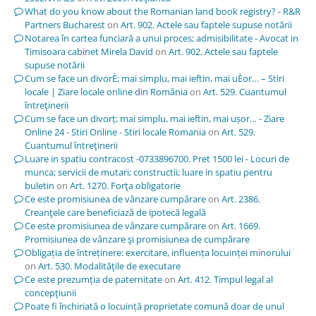
What do you know about the Romanian land book registry? - R&R
Partners Bucharest
on
Art. 902. Actele sau faptele supuse notării
Notarea în cartea funciară a unui proces; admisibilitate - Avocat in
Timisoara cabinet Mirela David
on
Art. 902. Actele sau faptele
supuse notării
Cum se face un divorÈ; mai simplu, mai ieftin, mai uÈor… – Stiri
locale | Ziare locale online din România
on
Art. 529. Cuantumul
întreţinerii
Cum se face un divorț; mai simplu, mai ieftin, mai ușor… - Ziare
Online 24 - Stiri Online - Stiri locale Romania
on
Art. 529.
Cuantumul întreţinerii
Luare in spatiu contracost -0733896700. Pret 1500 lei - Locuri de
munca; servicii de mutari; constructii; luare in spatiu pentru
buletin
on
Art. 1270. Forţa obligatorie
Ce este promisiunea de vânzare cumpărare
on
Art. 2386.
Creanţele care beneficiază de ipotecă legală
Ce este promisiunea de vânzare cumpărare
on
Art. 1669.
Promisiunea de vânzare şi promisiunea de cumpărare
Obligația de întreținere: exercitare, influența locuinței minorului
on
Art. 530. Modalităţile de executare
Ce este prezumția de paternitate
on
Art. 412. Timpul legal al
concepţiunii
Poate fi închiriată o locuință proprietate comună doar de unul