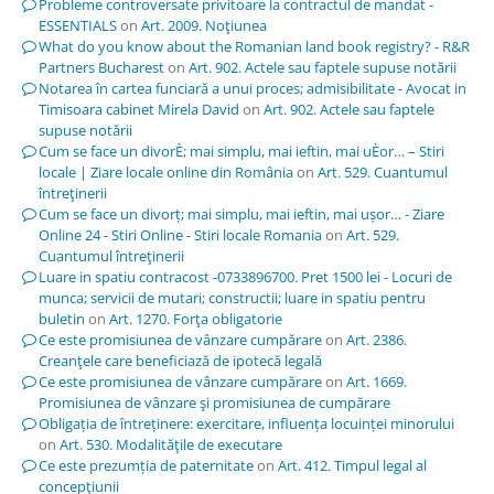
Probleme controversate privitoare la contractul de mandat -
ESSENTIALS
on
Art. 2009. Noţiunea
What do you know about the Romanian land book registry? - R&R
Partners Bucharest
on
Art. 902. Actele sau faptele supuse notării
Notarea în cartea funciară a unui proces; admisibilitate - Avocat in
Timisoara cabinet Mirela David
on
Art. 902. Actele sau faptele
supuse notării
Cum se face un divorÈ; mai simplu, mai ieftin, mai uÈor… – Stiri
locale | Ziare locale online din România
on
Art. 529. Cuantumul
întreţinerii
Cum se face un divorț; mai simplu, mai ieftin, mai ușor… - Ziare
Online 24 - Stiri Online - Stiri locale Romania
on
Art. 529.
Cuantumul întreţinerii
Luare in spatiu contracost -0733896700. Pret 1500 lei - Locuri de
munca; servicii de mutari; constructii; luare in spatiu pentru
buletin
on
Art. 1270. Forţa obligatorie
Ce este promisiunea de vânzare cumpărare
on
Art. 2386.
Creanţele care beneficiază de ipotecă legală
Ce este promisiunea de vânzare cumpărare
on
Art. 1669.
Promisiunea de vânzare şi promisiunea de cumpărare
Obligația de întreținere: exercitare, influența locuinței minorului
on
Art. 530. Modalităţile de executare
Ce este prezumția de paternitate
on
Art. 412. Timpul legal al
concepţiunii