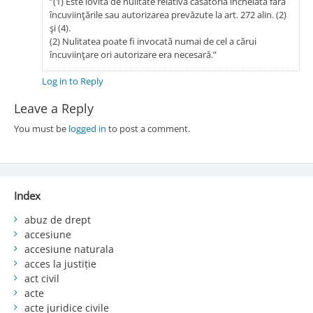
”(1) Este lovită de nulitate relativă căsătoria încheiată fără
încuviinţările sau autorizarea prevăzute la art. 272 alin. (2)
şi (4).
(2) Nulitatea poate fi invocată numai de cel a cărui
încuviinţare ori autorizare era necesară.”
Log in to Reply
Leave a Reply
You must be
logged in
to post a comment.
Index
abuz de drept
accesiune
accesiune naturala
acces la justiție
act civil
acte
acte juridice civile