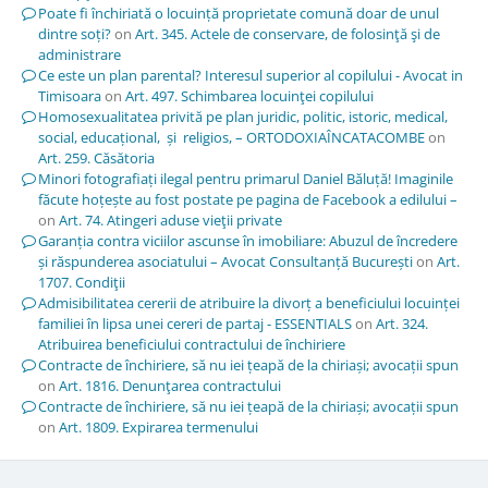
Poate fi închiriată o locuință proprietate comună doar de unul
dintre soți?
on
Art. 345. Actele de conservare, de folosinţă şi de
administrare
Ce este un plan parental? Interesul superior al copilului - Avocat in
Timisoara
on
Art. 497. Schimbarea locuinţei copilului
Homosexualitatea privită pe plan juridic, politic, istoric, medical,
social, educațional, și religios, – ORTODOXIAÎNCATACOMBE
on
Art. 259. Căsătoria
Minori fotografiați ilegal pentru primarul Daniel Băluță! Imaginile
făcute hoțește au fost postate pe pagina de Facebook a edilului –
on
Art. 74. Atingeri aduse vieţii private
Garanția contra viciilor ascunse în imobiliare: Abuzul de încredere
și răspunderea asociatului – Avocat Consultanță București
on
Art.
1707. Condiţii
Admisibilitatea cererii de atribuire la divorț a beneficiului locuinței
familiei în lipsa unei cereri de partaj - ESSENTIALS
on
Art. 324.
Atribuirea beneficiului contractului de închiriere
Contracte de închiriere, să nu iei țeapă de la chiriași; avocații spun
on
Art. 1816. Denunţarea contractului
Contracte de închiriere, să nu iei țeapă de la chiriași; avocații spun
on
Art. 1809. Expirarea termenului