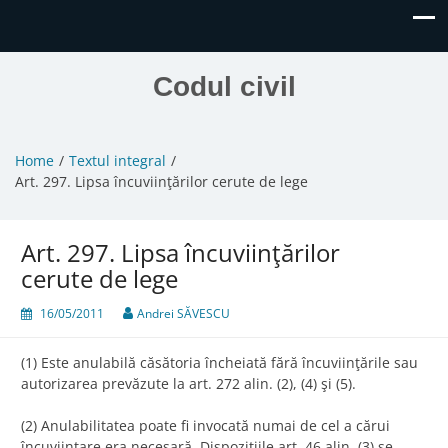
Codul civil
Home
Textul integral
Art. 297. Lipsa încuviinţărilor cerute de lege
Art. 297. Lipsa încuviinţărilor
cerute de lege
16/05/2011
Andrei SĂVESCU
(1) Este anulabilă căsătoria încheiată fără încuviinţările sau
autorizarea prevăzute la art. 272 alin. (2), (4) şi (5).
(2) Anulabilitatea poate fi invocată numai de cel a cărui
încuviinţare era necesară. Dispoziţiile art. 46 alin. (3) se