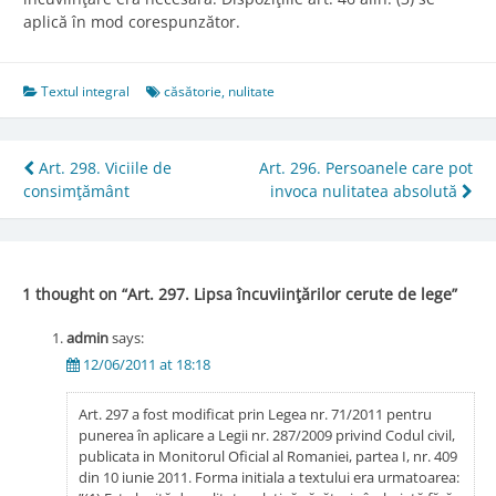
aplică în mod corespunzător.
Textul integral
căsătorie
,
nulitate
Post
Art. 298. Viciile de
Art. 296. Persoanele care pot
consimţământ
invoca nulitatea absolută
navigation
1 thought on “
Art. 297. Lipsa încuviinţărilor cerute de lege
”
admin
says:
12/06/2011 at 18:18
Art. 297 a fost modificat prin Legea nr. 71/2011 pentru
punerea în aplicare a Legii nr. 287/2009 privind Codul civil,
publicata in Monitorul Oficial al Romaniei, partea I, nr. 409
din 10 iunie 2011. Forma initiala a textului era urmatoarea: