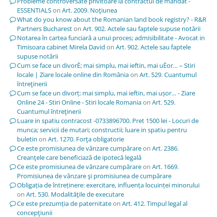
Probleme controversate privitoare la contractul de mandat -
ESSENTIALS
on
Art. 2009. Noţiunea
What do you know about the Romanian land book registry? - R&R
Partners Bucharest
on
Art. 902. Actele sau faptele supuse notării
Notarea în cartea funciară a unui proces; admisibilitate - Avocat in
Timisoara cabinet Mirela David
on
Art. 902. Actele sau faptele
supuse notării
Cum se face un divorÈ; mai simplu, mai ieftin, mai uÈor… – Stiri
locale | Ziare locale online din România
on
Art. 529. Cuantumul
întreţinerii
Cum se face un divorț; mai simplu, mai ieftin, mai ușor… - Ziare
Online 24 - Stiri Online - Stiri locale Romania
on
Art. 529.
Cuantumul întreţinerii
Luare in spatiu contracost -0733896700. Pret 1500 lei - Locuri de
munca; servicii de mutari; constructii; luare in spatiu pentru
buletin
on
Art. 1270. Forţa obligatorie
Ce este promisiunea de vânzare cumpărare
on
Art. 2386.
Creanţele care beneficiază de ipotecă legală
Ce este promisiunea de vânzare cumpărare
on
Art. 1669.
Promisiunea de vânzare şi promisiunea de cumpărare
Obligația de întreținere: exercitare, influența locuinței minorului
on
Art. 530. Modalităţile de executare
Ce este prezumția de paternitate
on
Art. 412. Timpul legal al
concepţiunii