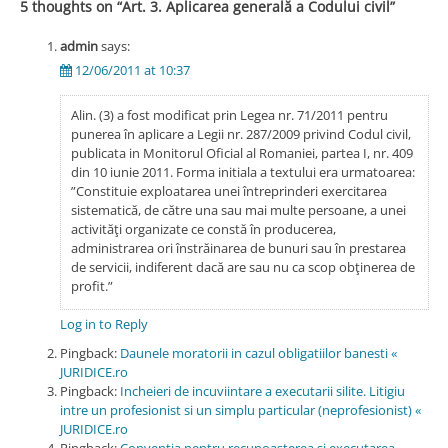
5 thoughts on “
Art. 3. Aplicarea generală a Codului civil
”
admin
says:
12/06/2011 at 10:37
Alin. (3) a fost modificat prin Legea nr. 71/2011 pentru
punerea în aplicare a Legii nr. 287/2009 privind Codul civil,
publicata in Monitorul Oficial al Romaniei, partea I, nr. 409
din 10 iunie 2011. Forma initiala a textului era urmatoarea:
”Constituie exploatarea unei întreprinderi exercitarea
sistematică, de către una sau mai multe persoane, a unei
activităţi organizate ce constă în producerea,
administrarea ori înstrăinarea de bunuri sau în prestarea
de servicii, indiferent dacă are sau nu ca scop obţinerea de
profit.”
Log in to Reply
Pingback:
Daunele moratorii in cazul obligatiilor banesti «
JURIDICE.ro
Pingback:
Incheieri de incuviintare a executarii silite. Litigiu
intre un profesionist si un simplu particular (neprofesionist) «
JURIDICE.ro
Pingback:
Convenția pentru recunoașterea și executarea