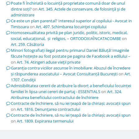
Poate fi închiriată o locuință proprietate comună doar de unul
dintre soți?
on
Art. 345. Actele de conservare, de folosinţă şi de
administrare
Ce este un plan parental? Interesul superior al copilului - Avocat in
Timisoara
on
Art. 497. Schimbarea locuinţei copilului
Homosexualitatea privită pe plan juridic, politic, istoric, medical,
social, educațional, și religios, – ORTODOXIAÎNCATACOMBE
on
Art. 259. Căsătoria
Minori fotografiați ilegal pentru primarul Daniel Băluță! Imaginile
făcute hoțește au fost postate pe pagina de Facebook a edilului –
on
Art. 74. Atingeri aduse vieţii private
Garanția contra viciilor ascunse în imobiliare: Abuzul de încredere
și răspunderea asociatului – Avocat Consultanță București
on
Art.
1707. Condiţii
Admisibilitatea cererii de atribuire la divorț a beneficiului locuinței
familiei în lipsa unei cereri de partaj - ESSENTIALS
on
Art. 324.
Atribuirea beneficiului contractului de închiriere
Contracte de închiriere, să nu iei țeapă de la chiriași; avocații spun
on
Art. 1816. Denunţarea contractului
Contracte de închiriere, să nu iei țeapă de la chiriași; avocații spun
on
Art. 1809. Expirarea termenului