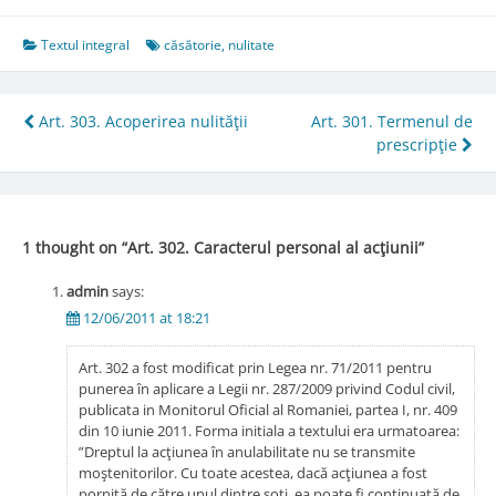
Textul integral
căsătorie
,
nulitate
Post
Art. 303. Acoperirea nulităţii
Art. 301. Termenul de
prescripţie
navigation
1 thought on “
Art. 302. Caracterul personal al acţiunii
”
admin
says:
12/06/2011 at 18:21
Art. 302 a fost modificat prin Legea nr. 71/2011 pentru
punerea în aplicare a Legii nr. 287/2009 privind Codul civil,
publicata in Monitorul Oficial al Romaniei, partea I, nr. 409
din 10 iunie 2011. Forma initiala a textului era urmatoarea:
”Dreptul la acţiunea în anulabilitate nu se transmite
moştenitorilor. Cu toate acestea, dacă acţiunea a fost
pornită de către unul dintre soţi, ea poate fi continuată de