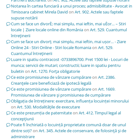
Notarea în cartea funciară a unui proces; admisibilitate - Avocat in
Timisoara cabinet Mirela David
on
Art. 902. Actele sau faptele
supuse notării
Cum se face un divorÈ; mai simplu, mai ieftin, mai uÈor… – Stiri
locale | Ziare locale online din România
on
Art. 529. Cuantumul
întreţinerii
Cum se face un divorț; mai simplu, mai ieftin, mai ușor… - Ziare
Online 24 - Stiri Online - Stiri locale Romania
on
Art. 529.
Cuantumul întreţinerii
Luare in spatiu contracost -0733896700. Pret 1500 lei - Locuri de
munca; servicii de mutari; constructii; luare in spatiu pentru
buletin
on
Art. 1270. Forţa obligatorie
Ce este promisiunea de vânzare cumpărare
on
Art. 2386.
Creanţele care beneficiază de ipotecă legală
Ce este promisiunea de vânzare cumpărare
on
Art. 1669.
Promisiunea de vânzare şi promisiunea de cumpărare
Obligația de întreținere: exercitare, influența locuinței minorului
on
Art. 530. Modalităţile de executare
Ce este prezumția de paternitate
on
Art. 412. Timpul legal al
concepţiunii
Poate fi închiriată o locuință proprietate comună doar de unul
dintre soți?
on
Art. 345. Actele de conservare, de folosinţă şi de
administrare