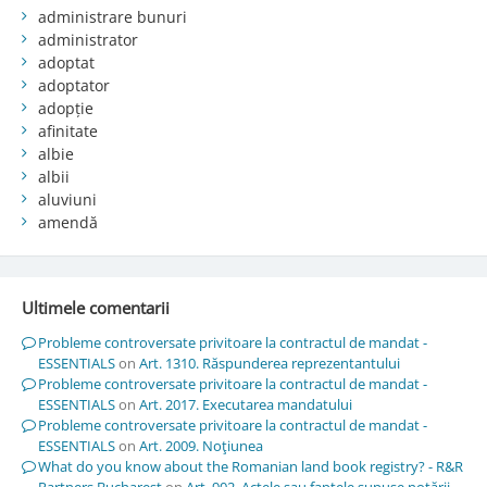
administrare bunuri
administrator
adoptat
adoptator
adopție
afinitate
albie
albii
aluviuni
amendă
Ultimele comentarii
Probleme controversate privitoare la contractul de mandat -
ESSENTIALS
on
Art. 1310. Răspunderea reprezentantului
Probleme controversate privitoare la contractul de mandat -
ESSENTIALS
on
Art. 2017. Executarea mandatului
Probleme controversate privitoare la contractul de mandat -
ESSENTIALS
on
Art. 2009. Noţiunea
What do you know about the Romanian land book registry? - R&R
Partners Bucharest
on
Art. 902. Actele sau faptele supuse notării