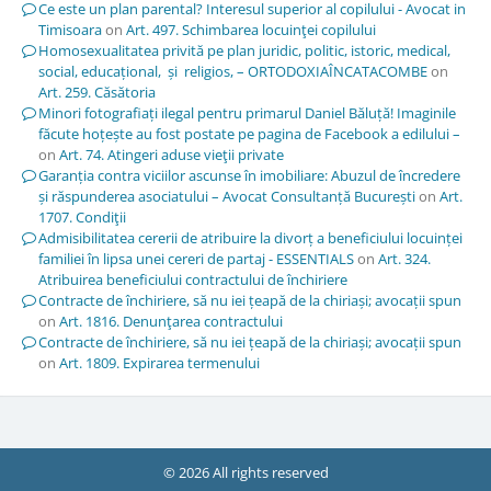
Ce este un plan parental? Interesul superior al copilului - Avocat in
Timisoara
on
Art. 497. Schimbarea locuinţei copilului
Homosexualitatea privită pe plan juridic, politic, istoric, medical,
social, educațional, și religios, – ORTODOXIAÎNCATACOMBE
on
Art. 259. Căsătoria
Minori fotografiați ilegal pentru primarul Daniel Băluță! Imaginile
făcute hoțește au fost postate pe pagina de Facebook a edilului –
on
Art. 74. Atingeri aduse vieţii private
Garanția contra viciilor ascunse în imobiliare: Abuzul de încredere
și răspunderea asociatului – Avocat Consultanță București
on
Art.
1707. Condiţii
Admisibilitatea cererii de atribuire la divorț a beneficiului locuinței
familiei în lipsa unei cereri de partaj - ESSENTIALS
on
Art. 324.
Atribuirea beneficiului contractului de închiriere
Contracte de închiriere, să nu iei țeapă de la chiriași; avocații spun
on
Art. 1816. Denunţarea contractului
Contracte de închiriere, să nu iei țeapă de la chiriași; avocații spun
on
Art. 1809. Expirarea termenului
© 2026 All rights reserved