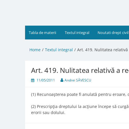
Skip
to
content
Tabla de materii
Textul integral
Noutati drept civil
Home
Textul integral
Art. 419. Nulitatea relativă
Art. 419. Nulitatea relativă a r
11/05/2011
Andrei SĂVESCU
(1) Recunoaşterea poate fi anulată pentru eroare, d
(2) Prescripţia dreptului la acţiune începe să curgă 
erorii sau dolului.