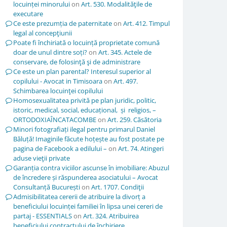
locuinței minorului
on
Art. 530. Modalităţile de
executare
Ce este prezumția de paternitate
on
Art. 412. Timpul
legal al concepţiunii
Poate fi închiriată o locuință proprietate comună
doar de unul dintre soți?
on
Art. 345. Actele de
conservare, de folosinţă şi de administrare
Ce este un plan parental? Interesul superior al
copilului - Avocat in Timisoara
on
Art. 497.
Schimbarea locuinţei copilului
Homosexualitatea privită pe plan juridic, politic,
istoric, medical, social, educațional, și religios, –
ORTODOXIAÎNCATACOMBE
on
Art. 259. Căsătoria
Minori fotografiați ilegal pentru primarul Daniel
Băluță! Imaginile făcute hoțește au fost postate pe
pagina de Facebook a edilului –
on
Art. 74. Atingeri
aduse vieţii private
Garanția contra viciilor ascunse în imobiliare: Abuzul
de încredere și răspunderea asociatului – Avocat
Consultanță București
on
Art. 1707. Condiţii
Admisibilitatea cererii de atribuire la divorț a
beneficiului locuinței familiei în lipsa unei cereri de
partaj - ESSENTIALS
on
Art. 324. Atribuirea
beneficiului contractului de închiriere