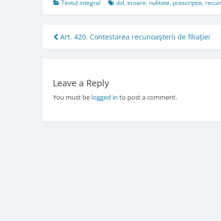
Textul integral
dol
,
eroare
,
nulitate
,
prescripție
,
recun
Post
Art. 420. Contestarea recunoaşterii de filiaţiei
navigation
Leave a Reply
You must be
logged in
to post a comment.