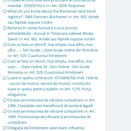
Probleme controversate privitoare la contractul de
mandat - ESSENTIALS
on
Art. 2009. Noţiunea
What do you know about the Romanian land book
registry? - R&R Partners Bucharest
on
Art. 902. Actele
sau faptele supuse notării
Notarea în cartea funciară a unui proces;
admisibilitate - Avocat in Timisoara cabinet Mirela
David
on
Art. 902. Actele sau faptele supuse notării
Cum se face un divorÈ; mai simplu, mai ieftin, mai
uÈor… – Stiri locale | Ziare locale online din România
on
Art. 529. Cuantumul întreţinerii
Cum se face un divorț; mai simplu, mai ieftin, mai
ușor… - Ziare Online 24 - Stiri Online - Stiri locale
Romania
on
Art. 529. Cuantumul întreţinerii
Luare in spatiu contracost -0733896700. Pret 1500 lei
- Locuri de munca; servicii de mutari; constructii;
luare in spatiu pentru buletin
on
Art. 1270. Forţa
obligatorie
Ce este promisiunea de vânzare cumpărare
on
Art.
2386. Creanţele care beneficiază de ipotecă legală
Ce este promisiunea de vânzare cumpărare
on
Art.
1669. Promisiunea de vânzare şi promisiunea de
cumpărare
Obligația de întreținere: exercitare, influența