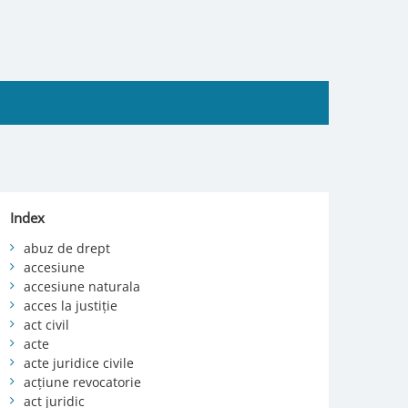
Index
abuz de drept
accesiune
accesiune naturala
acces la justiție
act civil
acte
acte juridice civile
acțiune revocatorie
act juridic