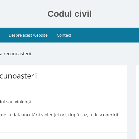
Codul civil
Despre acest website
Contact
 a recunoaşterii
ecunoaşterii
ol sau violenţă.
de la data încetării violenţei ori, după caz, a descoperirii