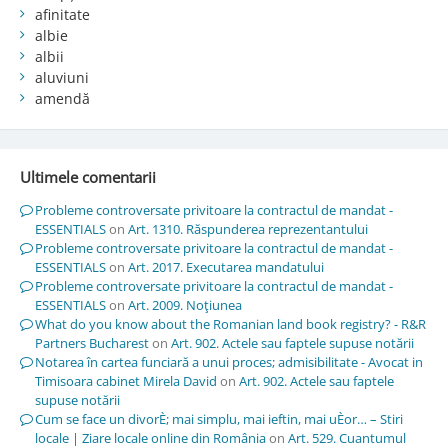
afinitate
albie
albii
aluviuni
amendă
Ultimele comentarii
Probleme controversate privitoare la contractul de mandat -
ESSENTIALS
on
Art. 1310. Răspunderea reprezentantului
Probleme controversate privitoare la contractul de mandat -
ESSENTIALS
on
Art. 2017. Executarea mandatului
Probleme controversate privitoare la contractul de mandat -
ESSENTIALS
on
Art. 2009. Noţiunea
What do you know about the Romanian land book registry? - R&R
Partners Bucharest
on
Art. 902. Actele sau faptele supuse notării
Notarea în cartea funciară a unui proces; admisibilitate - Avocat in
Timisoara cabinet Mirela David
on
Art. 902. Actele sau faptele
supuse notării
Cum se face un divorÈ; mai simplu, mai ieftin, mai uÈor… – Stiri
locale | Ziare locale online din România
on
Art. 529. Cuantumul