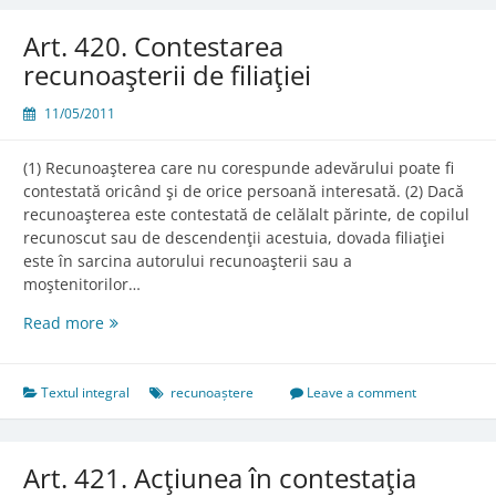
Art. 420. Contestarea
recunoaşterii de filiaţiei
11/05/2011
(1) Recunoaşterea care nu corespunde adevărului poate fi
contestată oricând şi de orice persoană interesată. (2) Dacă
recunoaşterea este contestată de celălalt părinte, de copilul
recunoscut sau de descendenţii acestuia, dovada filiaţiei
este în sarcina autorului recunoaşterii sau a
moştenitorilor…
Art.
Read more
420.
Contestarea
recunoaşterii
Textul integral
recunoaștere
Leave a comment
de
filiaţiei
Art. 421. Acţiunea în contestaţia