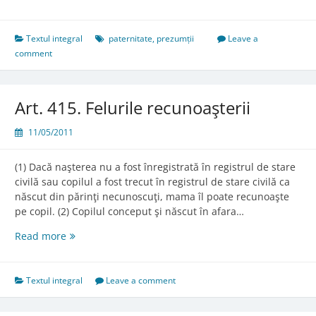
Textul integral
paternitate
,
prezumții
Leave a
comment
Art. 415. Felurile recunoaşterii
11/05/2011
(1) Dacă naşterea nu a fost înregistrată în registrul de stare
civilă sau copilul a fost trecut în registrul de stare civilă ca
născut din părinţi necunoscuţi, mama îl poate recunoaşte
pe copil. (2) Copilul conceput şi născut în afara…
Art.
Read more
415.
Felurile
recunoaşterii
Textul integral
Leave a comment