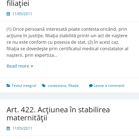
filiaţiei
11/05/2011
(1) Orice persoană interesată poate contesta oricând, prin
acţiune în justiţie, filiaţia stabilită printr-un act de naştere
ce nu este conform cu posesia de stat. (2) În acest caz,
filiaţia se dovedeşte prin certificatul medical constatator al
naşterii, prin expertiza…
Art.
Read more
421.
Acţiunea
în
Textul integral
contestare
,
filiație
Leave a comment
contestaţia
filiaţiei
Art. 422. Acţiunea în stabilirea
maternităţii
11/05/2011