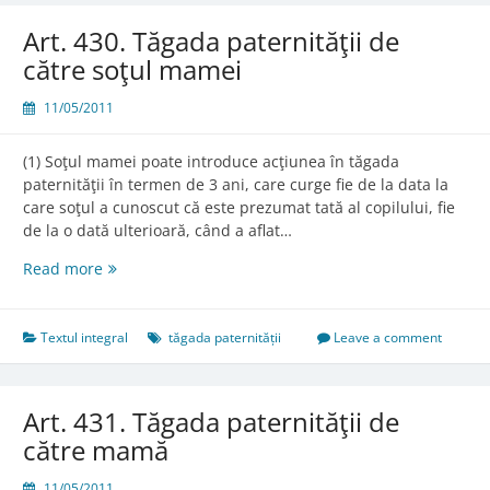
paternităţii
Art. 430. Tăgada paternităţii de
către soţul mamei
11/05/2011
(1) Soţul mamei poate introduce acţiunea în tăgada
paternităţii în termen de 3 ani, care curge fie de la data la
care soţul a cunoscut că este prezumat tată al copilului, fie
de la o dată ulterioară, când a aflat…
Art.
Read more
430.
Tăgada
paternităţii
Textul integral
tăgada paternității
Leave a comment
de
către
soţul
Art. 431. Tăgada paternităţii de
mamei
către mamă
11/05/2011