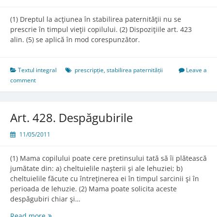
(1) Dreptul la acţiunea în stabilirea paternităţii nu se
prescrie în timpul vieţii copilului. (2) Dispoziţiile art. 423
alin. (5) se aplică în mod corespunzător.
Textul integral
prescripție
,
stabilirea paternității
Leave a
comment
Art. 428. Despăgubirile
11/05/2011
(1) Mama copilului poate cere pretinsului tată să îi plătească
jumătate din: a) cheltuielile naşterii şi ale lehuziei; b)
cheltuielile făcute cu întreţinerea ei în timpul sarcinii şi în
perioada de lehuzie. (2) Mama poate solicita aceste
despăgubiri chiar şi…
Art.
Read more