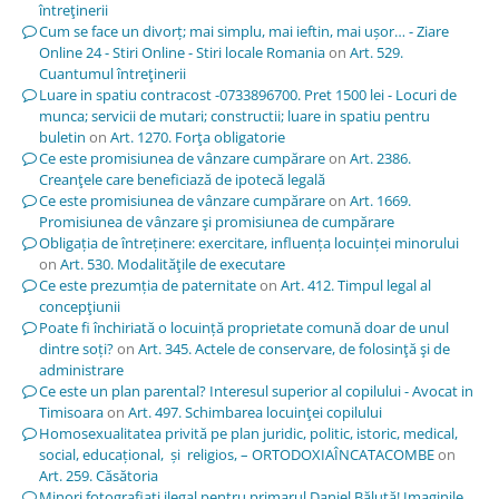
întreţinerii
Cum se face un divorț; mai simplu, mai ieftin, mai ușor… - Ziare
Online 24 - Stiri Online - Stiri locale Romania
on
Art. 529.
Cuantumul întreţinerii
Luare in spatiu contracost -0733896700. Pret 1500 lei - Locuri de
munca; servicii de mutari; constructii; luare in spatiu pentru
buletin
on
Art. 1270. Forţa obligatorie
Ce este promisiunea de vânzare cumpărare
on
Art. 2386.
Creanţele care beneficiază de ipotecă legală
Ce este promisiunea de vânzare cumpărare
on
Art. 1669.
Promisiunea de vânzare şi promisiunea de cumpărare
Obligația de întreținere: exercitare, influența locuinței minorului
on
Art. 530. Modalităţile de executare
Ce este prezumția de paternitate
on
Art. 412. Timpul legal al
concepţiunii
Poate fi închiriată o locuință proprietate comună doar de unul
dintre soți?
on
Art. 345. Actele de conservare, de folosinţă şi de
administrare
Ce este un plan parental? Interesul superior al copilului - Avocat in
Timisoara
on
Art. 497. Schimbarea locuinţei copilului
Homosexualitatea privită pe plan juridic, politic, istoric, medical,
social, educațional, și religios, – ORTODOXIAÎNCATACOMBE
on
Art. 259. Căsătoria
Minori fotografiați ilegal pentru primarul Daniel Băluță! Imaginile