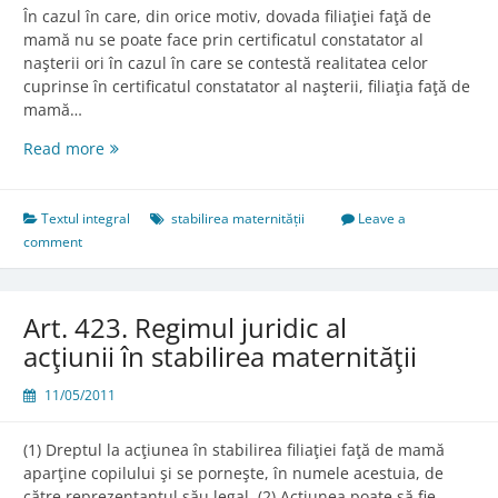
În cazul în care, din orice motiv, dovada filiaţiei faţă de
mamă nu se poate face prin certificatul constatator al
naşterii ori în cazul în care se contestă realitatea celor
cuprinse în certificatul constatator al naşterii, filiaţia faţă de
mamă…
Art.
Read more
422.
Acţiunea
în
Textul integral
stabilirea maternității
Leave a
stabilirea
comment
maternităţii
Art. 423. Regimul juridic al
acţiunii în stabilirea maternităţii
11/05/2011
(1) Dreptul la acţiunea în stabilirea filiaţiei faţă de mamă
aparţine copilului şi se porneşte, în numele acestuia, de
către reprezentantul său legal. (2) Acţiunea poate să fie