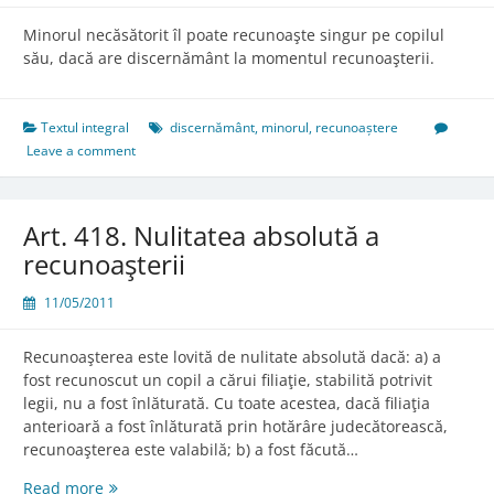
Minorul necăsătorit îl poate recunoaşte singur pe copilul
său, dacă are discernământ la momentul recunoaşterii.
Textul integral
discernământ
,
minorul
,
recunoaștere
Leave a comment
Art. 418. Nulitatea absolută a
recunoaşterii
11/05/2011
Recunoaşterea este lovită de nulitate absolută dacă: a) a
fost recunoscut un copil a cărui filiaţie, stabilită potrivit
legii, nu a fost înlăturată. Cu toate acestea, dacă filiaţia
anterioară a fost înlăturată prin hotărâre judecătorească,
recunoaşterea este valabilă; b) a fost făcută…
Art.
Read more