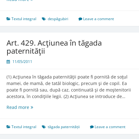
428.
Despăgubirile
Textul integral
despăgubiri
Leave a comment
Art. 429. Acţiunea în tăgada
paternităţii
11/05/2011
(1) Acţiunea în tăgada paternităţii poate fi pornită de soţul
mamei, de mamă, de tatăl biologic, precum şi de copil. Ea
poate fi pornită sau, după caz, continuată şi de moştenitorii
acestora, în condiţiile legii. (2) Acţiunea se introduce de…
Art.
Read more
429.
Acţiunea
în
Textul integral
tăgada paternității
Leave a comment
tăgada