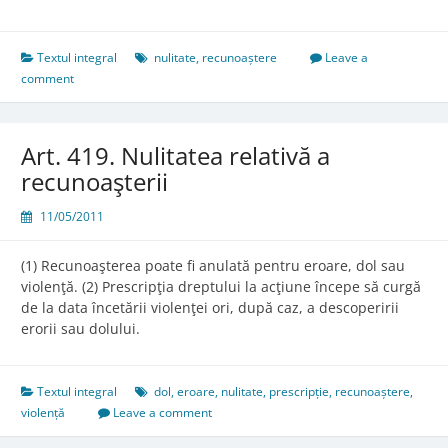
418.
Nulitatea
absolută
Textul integral
nulitate
,
recunoaștere
Leave a
a
comment
recunoaşterii
Art. 419. Nulitatea relativă a
recunoaşterii
11/05/2011
(1) Recunoaşterea poate fi anulată pentru eroare, dol sau
violenţă. (2) Prescripţia dreptului la acţiune începe să curgă
de la data încetării violenţei ori, după caz, a descoperirii
erorii sau dolului.
Textul integral
dol
,
eroare
,
nulitate
,
prescripție
,
recunoaștere
,
violență
Leave a comment