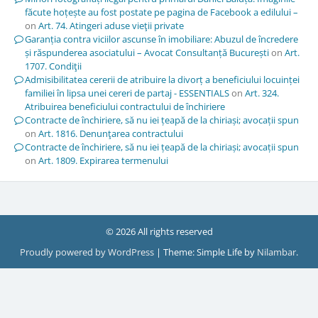
făcute hoțește au fost postate pe pagina de Facebook a edilului –
on
Art. 74. Atingeri aduse vieţii private
Garanția contra viciilor ascunse în imobiliare: Abuzul de încredere
și răspunderea asociatului – Avocat Consultanță București
on
Art.
1707. Condiţii
Admisibilitatea cererii de atribuire la divorț a beneficiului locuinței
familiei în lipsa unei cereri de partaj - ESSENTIALS
on
Art. 324.
Atribuirea beneficiului contractului de închiriere
Contracte de închiriere, să nu iei țeapă de la chiriași; avocații spun
on
Art. 1816. Denunţarea contractului
Contracte de închiriere, să nu iei țeapă de la chiriași; avocații spun
on
Art. 1809. Expirarea termenului
© 2026 All rights reserved
Proudly powered by WordPress
|
Theme: Simple Life by
Nilambar
.