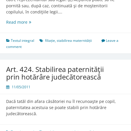
pornită sau, după caz, continuată şi de moştenitorii
copilului, în condiţiile legii….
Art.
Read more
423.
Regimul
juridic
Textul integral
filiație
,
stabilirea maternității
Leave a
al
comment
acţiunii
în
stabilirea
Art. 424. Stabilirea paternităţii
maternităţii
prin hotărâre judecătorească
11/05/2011
Dacă tatăl din afara căsătoriei nu îl recunoaşte pe copil,
paternitatea acestuia se poate stabili prin hotărâre
judecătorească.