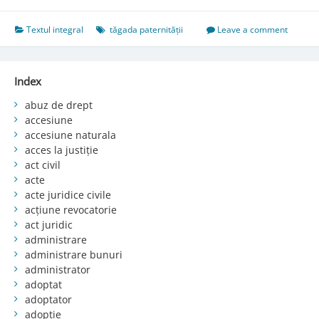
Tăgada
paternităţii
Textul integral
tăgada paternității
Leave a comment
de
către
copii
Index
şi
de
abuz de drept
către
accesiune
moştenitori
accesiune naturala
acces la justiție
act civil
acte
acte juridice civile
acțiune revocatorie
act juridic
administrare
administrare bunuri
administrator
adoptat
adoptator
adopție