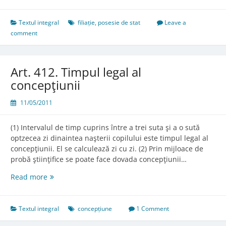
411.
Posesia
de
Textul integral
filiație
,
posesie de stat
Leave a
stat
comment
conformă
cu
actul
Art. 412. Timpul legal al
de
concepţiunii
naştere
11/05/2011
(1) Intervalul de timp cuprins între a trei suta şi a o sută
optzecea zi dinaintea naşterii copilului este timpul legal al
concepţiunii. El se calculează zi cu zi. (2) Prin mijloace de
probă ştiinţifice se poate face dovada concepţiunii…
Art.
Read more
412.
Timpul
legal
Textul integral
concepțiune
1 Comment
al