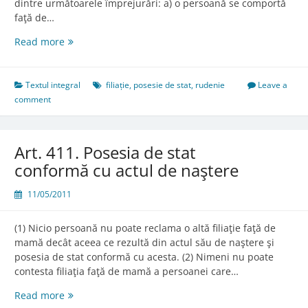
dintre următoarele împrejurări: a) o persoană se comportă
faţă de…
Art.
Read more
410.
Posesia
de
Textul integral
filiație
,
posesie de stat
,
rudenie
Leave a
stat
comment
Art. 411. Posesia de stat
conformă cu actul de naştere
11/05/2011
(1) Nicio persoană nu poate reclama o altă filiaţie faţă de
mamă decât aceea ce rezultă din actul său de naştere şi
posesia de stat conformă cu acesta. (2) Nimeni nu poate
contesta filiaţia faţă de mamă a persoanei care…
Art.
Read more