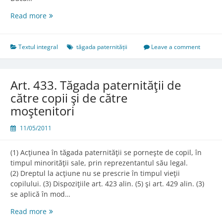
Art.
Read more
432.
Tăgada
paternităţii
Textul integral
tăgada paternității
Leave a comment
de
către
pretinsul
Art. 433. Tăgada paternităţii de
tată
către copii şi de către
biologic
moştenitori
11/05/2011
(1) Acţiunea în tăgada paternităţii se porneşte de copil, în
timpul minorităţii sale, prin reprezentantul său legal.
(2) Dreptul la acţiune nu se prescrie în timpul vieţii
copilului. (3) Dispoziţiile art. 423 alin. (5) şi art. 429 alin. (3)
se aplică în mod…
Art.
Read more
433.