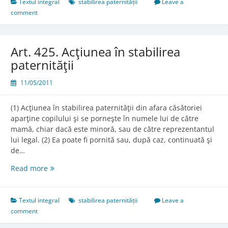
Textul integral
stabilirea paternității
Leave a
comment
Art. 425. Acţiunea în stabilirea
paternităţii
11/05/2011
(1) Acţiunea în stabilirea paternităţii din afara căsătoriei
aparţine copilului şi se porneşte în numele lui de către
mamă, chiar dacă este minoră, sau de către reprezentantul
lui legal. (2) Ea poate fi pornită sau, după caz, continuată şi
de…
Art.
Read more
425.
Acţiunea
în
Textul integral
stabilirea paternității
Leave a
stabilirea
comment
paternităţii