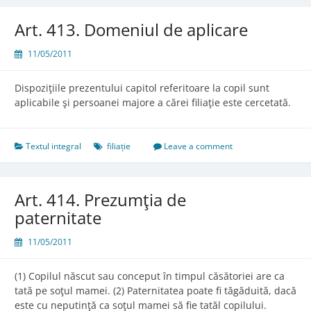
concepţiunii
Art. 413. Domeniul de aplicare
11/05/2011
Dispoziţiile prezentului capitol referitoare la copil sunt
aplicabile şi persoanei majore a cărei filiaţie este cercetată.
Textul integral
filiație
Leave a comment
Art. 414. Prezumţia de
paternitate
11/05/2011
(1) Copilul născut sau conceput în timpul căsătoriei are ca
tată pe soţul mamei. (2) Paternitatea poate fi tăgăduită, dacă
este cu neputinţă ca soţul mamei să fie tatăl copilului.