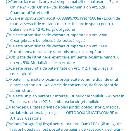
Cum se face un divorț; mai simplu, mai ieftin, mai ușor… - Ziare
Online 24 - Stiri Online - Stiri locale Romania
on
Art. 529.
Cuantumul întreţinerii
Luare in spatiu contracost -0733896700. Pret 1500 lei - Locuri de
munca; servicii de mutari; constructii; luare in spatiu pentru
buletin
on
Art. 1270. Forţa obligatorie
Ce este promisiunea de vânzare cumpărare
on
Art. 2386.
Creanţele care beneficiază de ipotecă legală
Ce este promisiunea de vânzare cumpărare
on
Art. 1669.
Promisiunea de vânzare şi promisiunea de cumpărare
Obligația de întreținere: exercitare, influența locuinței minorului
on
Art. 530. Modalităţile de executare
Ce este prezumția de paternitate
on
Art. 412. Timpul legal al
concepţiunii
Poate fi închiriată o locuință proprietate comună doar de unul
dintre soți?
on
Art. 345. Actele de conservare, de folosinţă şi de
administrare
Ce este un plan parental? Interesul superior al copilului - Avocat in
Timisoara
on
Art. 497. Schimbarea locuinţei copilului
Homosexualitatea privită pe plan juridic, politic, istoric, medical,
social, educațional, și religios, – ORTODOXIAÎNCATACOMBE
on
Art. 259. Căsătoria
Minori fotografiați ilegal pentru primarul Daniel Băluță! Imaginile
făcute hoțește au fost postate pe pagina de Facebook a edilului –