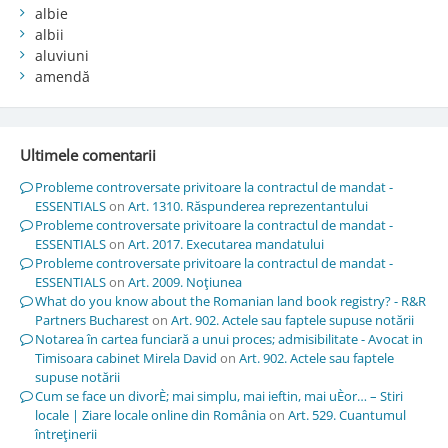
albie
albii
aluviuni
amendă
Ultimele comentarii
Probleme controversate privitoare la contractul de mandat -
ESSENTIALS
on
Art. 1310. Răspunderea reprezentantului
Probleme controversate privitoare la contractul de mandat -
ESSENTIALS
on
Art. 2017. Executarea mandatului
Probleme controversate privitoare la contractul de mandat -
ESSENTIALS
on
Art. 2009. Noţiunea
What do you know about the Romanian land book registry? - R&R
Partners Bucharest
on
Art. 902. Actele sau faptele supuse notării
Notarea în cartea funciară a unui proces; admisibilitate - Avocat in
Timisoara cabinet Mirela David
on
Art. 902. Actele sau faptele
supuse notării
Cum se face un divorÈ; mai simplu, mai ieftin, mai uÈor… – Stiri
locale | Ziare locale online din România
on
Art. 529. Cuantumul
întreţinerii