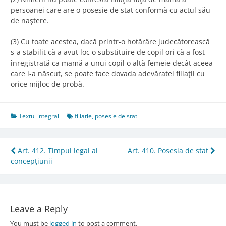
persoanei care are o posesie de stat conformă cu actul său
de naştere.
(3) Cu toate acestea, dacă printr-o hotărâre judecătorească
s-a stabilit că a avut loc o substituire de copil ori că a fost
înregistrată ca mamă a unui copil o altă femeie decât aceea
care l-a născut, se poate face dovada adevăratei filiaţii cu
orice mijloc de probă.
Textul integral
filiație
,
posesie de stat
Post
Art. 412. Timpul legal al
Art. 410. Posesia de stat
concepţiunii
navigation
Leave a Reply
You must be
logged in
to post a comment.