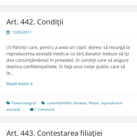
Art. 442. Condiţii
10/05/2011
(1) Părinţii care, pentru a avea un copil, doresc să recurgă la
reproducerea asistată medical cu terţ donator trebuie să îşi
dea consimţământul în prealabil, în condiţii care să asigure
deplina confidenţialitate, în faţa unui notar public care să
le…
Art.
Read more
442.
Condiţii
Textul integral
consimțământ
,
donator
,
filiație
,
reproducere
asistată
1 Comment
Art. 443. Contestarea filiaţiei