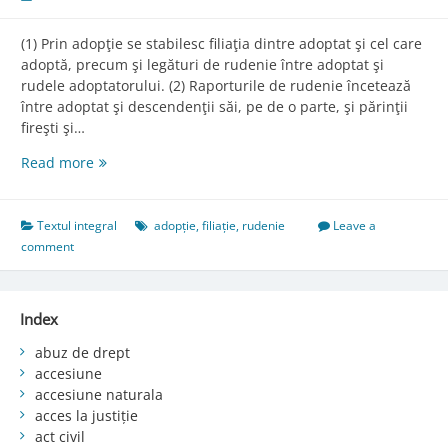
(1) Prin adopţie se stabilesc filiaţia dintre adoptat şi cel care
adoptă, precum şi legături de rudenie între adoptat şi
rudele adoptatorului. (2) Raporturile de rudenie încetează
între adoptat şi descendenţii săi, pe de o parte, şi părinţii
fireşti şi…
Art.
Read more
470.
Efectele
asupra
Textul integral
adopție
,
filiație
,
rudenie
Leave a
rudeniei
comment
Index
abuz de drept
accesiune
accesiune naturala
acces la justiție
act civil