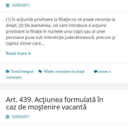
10/05/2011
(1) În acţiunile privitoare la filiaţie nu se poate renunţa la
drept. (2) De asemenea, cel care introduce o acţiune
privitoare la filiaţie în numele unui copil sau al unei
persoane puse sub interdicţie judecătorească, precum şi
copilul minor care…
Art.
Read more
437.
Inadmisibilitatea
renunţării
Textul integral
filiație
,
renunțare la drept
Leave a
comment
Art. 439. Acţiunea formulată în
caz de moştenire vacantă
10/05/2011