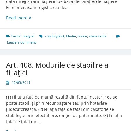
data înregistrării naşterii, pe baza declaraţiei de naştere.
Este interzisă înregistrarea de…
Art.
Read more
84.
Dobândirea
numelui
Textul integral
copilul găsit
,
filiație
,
nume
,
stare civilă
Leave a comment
Art. 408. Modurile de stabilire a
filiaţiei
12/05/2011
(1) Filiaţia faţă de mamă rezultă din faptul naşterii; ea se
poate stabili şi prin recunoaştere sau prin hotărâre
judecătorească. (2) Filiaţia faţă de tatăl din căsătorie se
stabileşte prin efectul prezumţiei de paternitate. (3) Filiaţia
faţă de tatăl din…