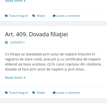
Art.
Read more
408.
Modurile
de
Textul integral
filiație
Leave a comment
stabilire
a
filiaţiei
Art. 409. Dovada filiaţiei
12/05/2011
(1) Filiaţia se dovedeşte prin actul de naştere întocmit în
registrul de stare civilă, precum şi cu certificatul de naştere
eliberat pe baza acestuia. (2) În cazul copilului din căsătorie,
dovada se face prin actul de naştere şi prin actul…
Art.
Read more
409.
Dovada
filiaţiei
Textul integral
filiație
Leave a comment