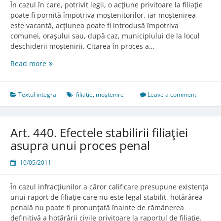
În cazul în care, potrivit legii, o acţiune privitoare la filiaţie
poate fi pornită împotriva moştenitorilor, iar moştenirea
este vacantă, acţiunea poate fi introdusă împotriva
comunei, oraşului sau, după caz, municipiului de la locul
deschiderii moştenirii. Citarea în proces a…
Art.
Read more
439.
Acţiunea
formulată
Textul integral
filiație
,
moștenire
Leave a comment
în
caz
de
Art. 440. Efectele stabilirii filiaţiei
moştenire
asupra unui proces penal
vacantă
10/05/2011
În cazul infracţiunilor a căror calificare presupune existenţa
unui raport de filiaţie care nu este legal stabilit, hotărârea
penală nu poate fi pronunţată înainte de rămânerea
definitivă a hotărârii civile privitoare la raportul de filiaţie.