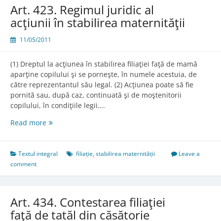
Art. 423. Regimul juridic al
acţiunii în stabilirea maternităţii
11/05/2011
(1) Dreptul la acţiunea în stabilirea filiaţiei faţă de mamă
aparţine copilului şi se porneşte, în numele acestuia, de
către reprezentantul său legal. (2) Acţiunea poate să fie
pornită sau, după caz, continuată şi de moştenitorii
copilului, în condiţiile legii….
Art.
Read more
423.
Regimul
juridic
Textul integral
filiație
,
stabilirea maternității
Leave a
al
comment
acţiunii
în
stabilirea
Art. 434. Contestarea filiaţiei
maternităţii
faţă de tatăl din căsătorie