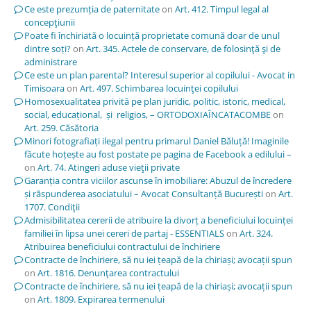
Ce este prezumția de paternitate
on
Art. 412. Timpul legal al
concepţiunii
Poate fi închiriată o locuință proprietate comună doar de unul
dintre soți?
on
Art. 345. Actele de conservare, de folosinţă şi de
administrare
Ce este un plan parental? Interesul superior al copilului - Avocat in
Timisoara
on
Art. 497. Schimbarea locuinţei copilului
Homosexualitatea privită pe plan juridic, politic, istoric, medical,
social, educațional, și religios, – ORTODOXIAÎNCATACOMBE
on
Art. 259. Căsătoria
Minori fotografiați ilegal pentru primarul Daniel Băluță! Imaginile
făcute hoțește au fost postate pe pagina de Facebook a edilului –
on
Art. 74. Atingeri aduse vieţii private
Garanția contra viciilor ascunse în imobiliare: Abuzul de încredere
și răspunderea asociatului – Avocat Consultanță București
on
Art.
1707. Condiţii
Admisibilitatea cererii de atribuire la divorț a beneficiului locuinței
familiei în lipsa unei cereri de partaj - ESSENTIALS
on
Art. 324.
Atribuirea beneficiului contractului de închiriere
Contracte de închiriere, să nu iei țeapă de la chiriași; avocații spun
on
Art. 1816. Denunţarea contractului
Contracte de închiriere, să nu iei țeapă de la chiriași; avocații spun
on
Art. 1809. Expirarea termenului