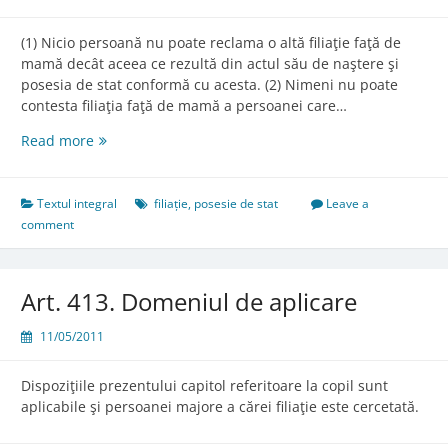
(1) Nicio persoană nu poate reclama o altă filiaţie faţă de
mamă decât aceea ce rezultă din actul său de naştere şi
posesia de stat conformă cu acesta. (2) Nimeni nu poate
contesta filiaţia faţă de mamă a persoanei care…
Art.
Read more
411.
Posesia
de
Textul integral
filiație
,
posesie de stat
Leave a
stat
comment
conformă
cu
actul
Art. 413. Domeniul de aplicare
de
naştere
11/05/2011
Dispoziţiile prezentului capitol referitoare la copil sunt
aplicabile şi persoanei majore a cărei filiaţie este cercetată.