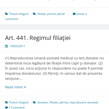
Textul integral
filiație
,
proces penal
Leave a
comment
Art. 441. Regimul filiaţiei
10/05/2011
(1) Reproducerea umană asistată medical cu terţ donator nu
determină nicio legătură de filiaţie între copil şi donator. (2)
În acest caz, nicio acţiune în răspundere nu poate fi pornită
împotriva donatorului. (3) Părinţi, în sensul dat de prezenta
secţiune,…
Art.
Read more
441.
Regimul
filiaţiei
Textul integral
donator
,
filiație
,
părinți
,
reproducere asistată
1 Comment