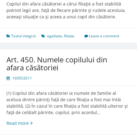
Copilul din afara căsătoriei a cărui filiaţie a fost stabilită
potrivit legii are, faţă de fiecare părinte şi rudele acestuia,
aceeaşi situaţie ca şi aceea a unui copil din căsătorie.
Textul integral
egalitate
,
filiație
Leave a comment
Art. 450. Numele copilului din
afara căsătoriei
10/05/2011
(1) Copilul din afara căsătoriei ia numele de familie al
aceluia dintre părinţi faţă de care filiaţia a fost mai întâi
stabilită. (2) În cazul în care filiaţia a fost stabilită ulterior şi
faţă de celălalt părinte, copilul, prin acordul…
Art.
Read more
450.
Numele