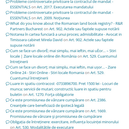
Probleme controversate privitoare la contractul de mandat -
ESSENTIALS
on
Art. 2017. Executarea mandatului
Probleme controversate privitoare la contractul de mandat -
ESSENTIALS
on
Art. 2009. Noţiunea
What do you know about the Romanian land book registry? - R&R
Partners Bucharest
on
Art. 902. Actele sau faptele supuse notării
Notarea în cartea funciară a unui proces; admisibilitate - Avocat in
Timisoara cabinet Mirela David
on
Art. 902. Actele sau faptele
supuse notării
Cum se face un divorÈ; mai simplu, mai ieftin, mai uÈor… – Stiri
locale | Ziare locale online din România
on
Art. 529. Cuantumul
întreţinerii
Cum se face un divorț; mai simplu, mai ieftin, mai ușor… - Ziare
Online 24 - Stiri Online - Stiri locale Romania
on
Art. 529.
Cuantumul întreţinerii
Luare in spatiu contracost -0733896700. Pret 1500 lei - Locuri de
munca; servicii de mutari; constructii; luare in spatiu pentru
buletin
on
Art. 1270. Forţa obligatorie
Ce este promisiunea de vânzare cumpărare
on
Art. 2386.
Creanţele care beneficiază de ipotecă legală
Ce este promisiunea de vânzare cumpărare
on
Art. 1669.
Promisiunea de vânzare şi promisiunea de cumpărare
Obligația de întreținere: exercitare, influența locuinței minorului
on
Art. 530. Modalităţile de executare