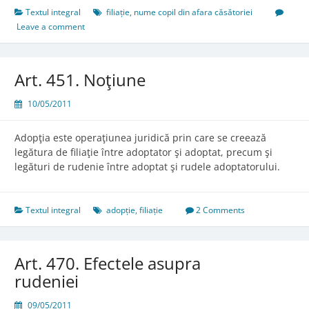
copilului
Textul integral
filiație
,
nume copil din afara căsătoriei
din
Leave a comment
afara
căsătoriei
Art. 451. Noţiune
10/05/2011
Adopţia este operaţiunea juridică prin care se creează
legătura de filiaţie între adoptator şi adoptat, precum şi
legături de rudenie între adoptat şi rudele adoptatorului.
Textul integral
adopție
,
filiație
2 Comments
Art. 470. Efectele asupra
rudeniei
09/05/2011