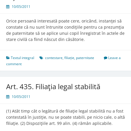
10/05/2011
Orice persoană interesată poate cere, oricând, instanţei să
constate că nu sunt întrunite condiţiile pentru ca prezumţia
de paternitate să se aplice unui copil înregistrat în actele de
stare civilă ca fiind născut din căsătorie.
Textul integral
contestare
,
filiație
,
paternitate
Leave a
comment
Art. 435. Filiaţia legal stabilită
10/05/2011
(1) Atât timp cât o legătură de filiaţie legal stabilită nu a fost
contestată în justiţie, nu se poate stabili, pe nicio cale, o altă
filiaţie. (2) Dispoziţiile art. 99 alin. (4) rămân aplicabile.