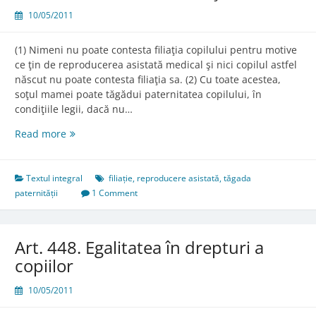
10/05/2011
(1) Nimeni nu poate contesta filiaţia copilului pentru motive
ce ţin de reproducerea asistată medical şi nici copilul astfel
născut nu poate contesta filiaţia sa. (2) Cu toate acestea,
soţul mamei poate tăgădui paternitatea copilului, în
condiţiile legii, dacă nu…
Art.
Read more
443.
Contestarea
filiaţiei
Textul integral
filiație
,
reproducere asistată
,
tăgada
paternității
1 Comment
Art. 448. Egalitatea în drepturi a
copiilor
10/05/2011