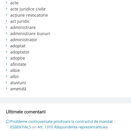
acte
acte juridice civile
acțiune revocatorie
act juridic
administrare
administrare bunuri
administrator
adoptat
adoptator
adopție
afinitate
albie
albii
aluviuni
amendă
Ultimele comentarii
Probleme controversate privitoare la contractul de mandat -
ESSENTIALS
on
Art. 1310. Răspunderea reprezentantului