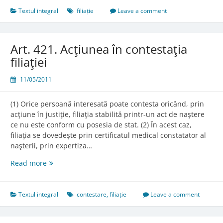
Textul integral
filiație
Leave a comment
Art. 421. Acţiunea în contestaţia
filiaţiei
11/05/2011
(1) Orice persoană interesată poate contesta oricând, prin
acţiune în justiţie, filiaţia stabilită printr-un act de naştere
ce nu este conform cu posesia de stat. (2) În acest caz,
filiaţia se dovedeşte prin certificatul medical constatator al
naşterii, prin expertiza…
Art.
Read more
421.
Acţiunea
în
Textul integral
contestare
,
filiație
Leave a comment
contestaţia
filiaţiei