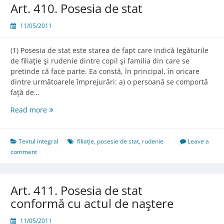
Art. 410. Posesia de stat
11/05/2011
(1) Posesia de stat este starea de fapt care indică legăturile
de filiaţie şi rudenie dintre copil şi familia din care se
pretinde că face parte. Ea constă, în principal, în oricare
dintre următoarele împrejurări: a) o persoană se comportă
faţă de…
Art.
Read more
410.
Posesia
de
Textul integral
filiație
,
posesie de stat
,
rudenie
Leave a
stat
comment
Art. 411. Posesia de stat
conformă cu actul de naştere
11/05/2011