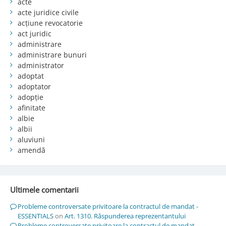
acte
acte juridice civile
acțiune revocatorie
act juridic
administrare
administrare bunuri
administrator
adoptat
adoptator
adopție
afinitate
albie
albii
aluviuni
amendă
Ultimele comentarii
Probleme controversate privitoare la contractul de mandat -
ESSENTIALS
on
Art. 1310. Răspunderea reprezentantului
Probleme controversate privitoare la contractul de mandat -