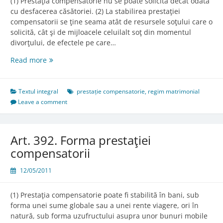
(1) Prestaţia compensatorie nu se poate solicita decât odată
cu desfacerea căsătoriei. (2) La stabilirea prestaţiei
compensatorii se ţine seama atât de resursele soţului care o
solicită, cât şi de mijloacele celuilalt soţ din momentul
divorţului, de efectele pe care…
Art.
Read more
391.
Stabilirea
prestaţiei
Textul integral
prestație compensatorie
,
regim matrimonial
compensatorii
Leave a comment
Art. 392. Forma prestaţiei
compensatorii
12/05/2011
(1) Prestaţia compensatorie poate fi stabilită în bani, sub
forma unei sume globale sau a unei rente viagere, ori în
natură, sub forma uzufructului asupra unor bunuri mobile