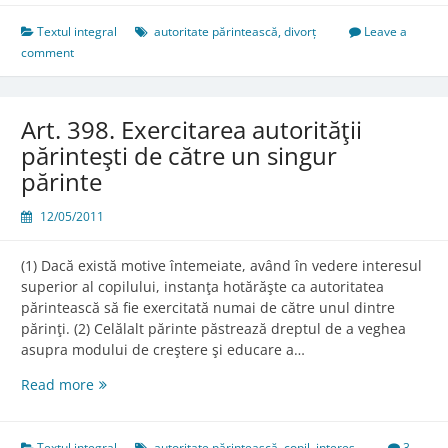
Textul integral
autoritate părintească
,
divorț
Leave a
comment
Art. 398. Exercitarea autorităţii
părinteşti de către un singur
părinte
12/05/2011
(1) Dacă există motive întemeiate, având în vedere interesul
superior al copilului, instanţa hotărăşte ca autoritatea
părintească să fie exercitată numai de către unul dintre
părinţi. (2) Celălalt părinte păstrează dreptul de a veghea
asupra modului de creştere şi educare a…
Art.
Read more
398.
Exercitarea
autorităţii
Textul integral
autoritate părintească
,
copil
,
interes
3