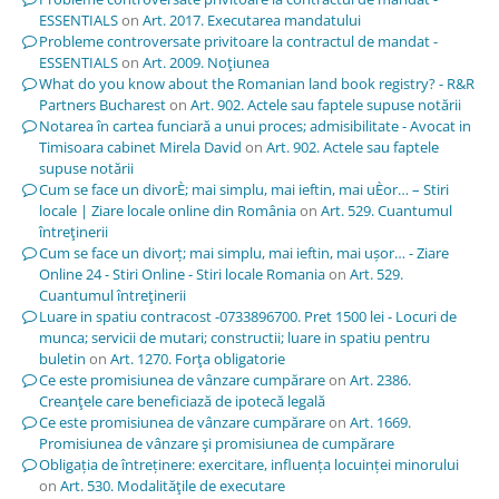
ESSENTIALS
on
Art. 2017. Executarea mandatului
Probleme controversate privitoare la contractul de mandat -
ESSENTIALS
on
Art. 2009. Noţiunea
What do you know about the Romanian land book registry? - R&R
Partners Bucharest
on
Art. 902. Actele sau faptele supuse notării
Notarea în cartea funciară a unui proces; admisibilitate - Avocat in
Timisoara cabinet Mirela David
on
Art. 902. Actele sau faptele
supuse notării
Cum se face un divorÈ; mai simplu, mai ieftin, mai uÈor… – Stiri
locale | Ziare locale online din România
on
Art. 529. Cuantumul
întreţinerii
Cum se face un divorț; mai simplu, mai ieftin, mai ușor… - Ziare
Online 24 - Stiri Online - Stiri locale Romania
on
Art. 529.
Cuantumul întreţinerii
Luare in spatiu contracost -0733896700. Pret 1500 lei - Locuri de
munca; servicii de mutari; constructii; luare in spatiu pentru
buletin
on
Art. 1270. Forţa obligatorie
Ce este promisiunea de vânzare cumpărare
on
Art. 2386.
Creanţele care beneficiază de ipotecă legală
Ce este promisiunea de vânzare cumpărare
on
Art. 1669.
Promisiunea de vânzare şi promisiunea de cumpărare
Obligația de întreținere: exercitare, influența locuinței minorului
on
Art. 530. Modalităţile de executare