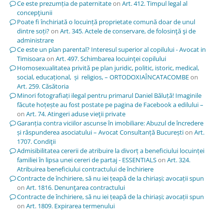
Ce este prezumția de paternitate
on
Art. 412. Timpul legal al
concepţiunii
Poate fi închiriată o locuință proprietate comună doar de unul
dintre soți?
on
Art. 345. Actele de conservare, de folosinţă şi de
administrare
Ce este un plan parental? Interesul superior al copilului - Avocat in
Timisoara
on
Art. 497. Schimbarea locuinţei copilului
Homosexualitatea privită pe plan juridic, politic, istoric, medical,
social, educațional, și religios, – ORTODOXIAÎNCATACOMBE
on
Art. 259. Căsătoria
Minori fotografiați ilegal pentru primarul Daniel Băluță! Imaginile
făcute hoțește au fost postate pe pagina de Facebook a edilului –
on
Art. 74. Atingeri aduse vieţii private
Garanția contra viciilor ascunse în imobiliare: Abuzul de încredere
și răspunderea asociatului – Avocat Consultanță București
on
Art.
1707. Condiţii
Admisibilitatea cererii de atribuire la divorț a beneficiului locuinței
familiei în lipsa unei cereri de partaj - ESSENTIALS
on
Art. 324.
Atribuirea beneficiului contractului de închiriere
Contracte de închiriere, să nu iei țeapă de la chiriași; avocații spun
on
Art. 1816. Denunţarea contractului
Contracte de închiriere, să nu iei țeapă de la chiriași; avocații spun
on
Art. 1809. Expirarea termenului