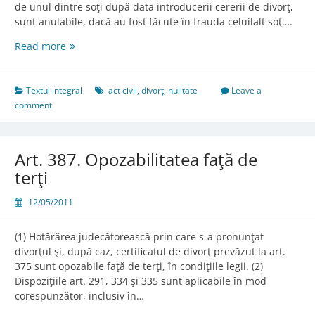
de unul dintre soţi după data introducerii cererii de divorţ,
sunt anulabile, dacă au fost făcute în frauda celuilalt soţ….
Art.
Read more
386.
Actele
încheiate
Textul integral
act civil
,
divorț
,
nulitate
Leave a
în
comment
frauda
celuilalt
soţ
Art. 387. Opozabilitatea faţă de
terţi
12/05/2011
(1) Hotărârea judecătorească prin care s-a pronunţat
divorţul şi, după caz, certificatul de divorţ prevăzut la art.
375 sunt opozabile faţă de terţi, în condiţiile legii. (2)
Dispoziţiile art. 291, 334 şi 335 sunt aplicabile în mod
corespunzător, inclusiv în…