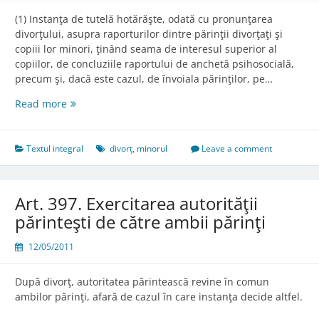
(1) Instanţa de tutelă hotărăşte, odată cu pronunţarea
divorţului, asupra raporturilor dintre părinţii divorţaţi şi
copiii lor minori, ţinând seama de interesul superior al
copiilor, de concluziile raportului de anchetă psihosocială,
precum şi, dacă este cazul, de învoiala părinţilor, pe…
Art.
Read more
396.
Raporturile
dintre
Textul integral
divorț
,
minorul
Leave a comment
părinţii
divorţaţi
şi
Art. 397. Exercitarea autorităţii
copiii
părinteşti de către ambii părinţi
lor
minori
12/05/2011
După divorţ, autoritatea părintească revine în comun
ambilor părinţi, afară de cazul în care instanţa decide altfel.