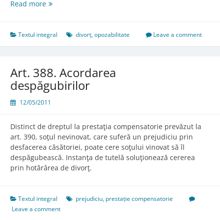
Art.
Read more
387.
Opozabilitatea
faţă
Textul integral
divorț
,
opozabilitate
Leave a comment
de
terţi
Art. 388. Acordarea
despăgubirilor
12/05/2011
Distinct de dreptul la prestaţia compensatorie prevăzut la
art. 390, soţul nevinovat, care suferă un prejudiciu prin
desfacerea căsătoriei, poate cere soţului vinovat să îl
despăgubească. Instanţa de tutelă soluţionează cererea
prin hotărârea de divorţ.
Textul integral
prejudiciu
,
prestație compensatorie
Leave a comment