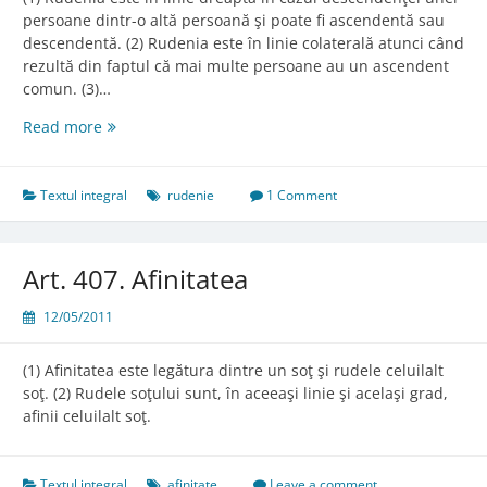
persoane dintr-o altă persoană şi poate fi ascendentă sau
descendentă. (2) Rudenia este în linie colaterală atunci când
rezultă din faptul că mai multe persoane au un ascendent
comun. (3)…
Art.
Read more
406.
Rudenia
în
Textul integral
rudenie
1 Comment
linie
dreaptă
sau
Art. 407. Afinitatea
colaterală
12/05/2011
(1) Afinitatea este legătura dintre un soţ şi rudele celuilalt
soţ. (2) Rudele soţului sunt, în aceeaşi linie şi acelaşi grad,
afinii celuilalt soţ.
Textul integral
afinitate
Leave a comment