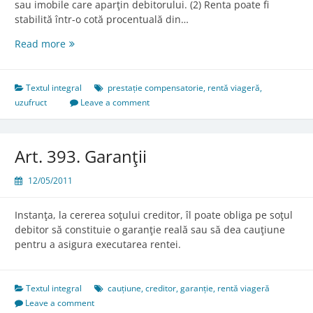
sau imobile care aparţin debitorului. (2) Renta poate fi
stabilită într-o cotă procentuală din…
Art.
Read more
392.
Forma
prestaţiei
Textul integral
prestație compensatorie
,
rentă viageră
,
compensatorii
uzufruct
Leave a comment
Art. 393. Garanţii
12/05/2011
Instanţa, la cererea soţului creditor, îl poate obliga pe soţul
debitor să constituie o garanţie reală sau să dea cauţiune
pentru a asigura executarea rentei.
Textul integral
cauțiune
,
creditor
,
garanție
,
rentă viageră
Leave a comment