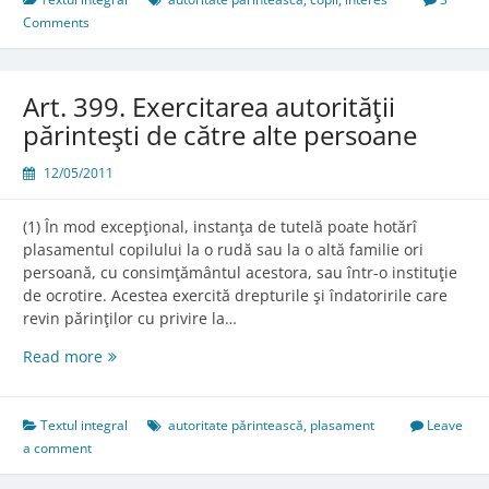
părinteşti
Comments
de
către
un
Art. 399. Exercitarea autorităţii
singur
părinteşti de către alte persoane
părinte
12/05/2011
(1) În mod excepţional, instanţa de tutelă poate hotărî
plasamentul copilului la o rudă sau la o altă familie ori
persoană, cu consimţământul acestora, sau într-o instituţie
de ocrotire. Acestea exercită drepturile şi îndatoririle care
revin părinţilor cu privire la…
Art.
Read more
399.
Exercitarea
autorităţii
Textul integral
autoritate părintească
,
plasament
Leave
părinteşti
a comment
de