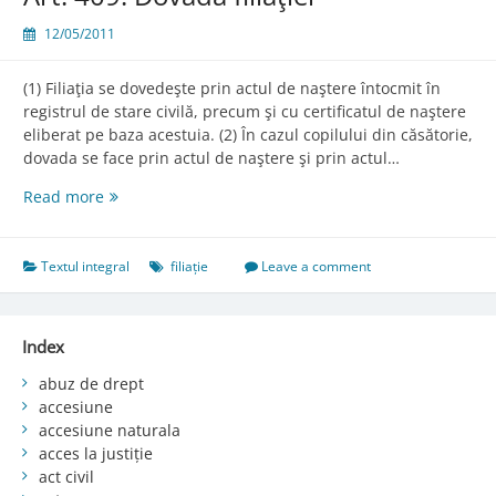
12/05/2011
(1) Filiaţia se dovedeşte prin actul de naştere întocmit în
registrul de stare civilă, precum şi cu certificatul de naştere
eliberat pe baza acestuia. (2) În cazul copilului din căsătorie,
dovada se face prin actul de naştere şi prin actul…
Art.
Read more
409.
Dovada
filiaţiei
Textul integral
filiație
Leave a comment
Index
abuz de drept
accesiune
accesiune naturala
acces la justiție
act civil