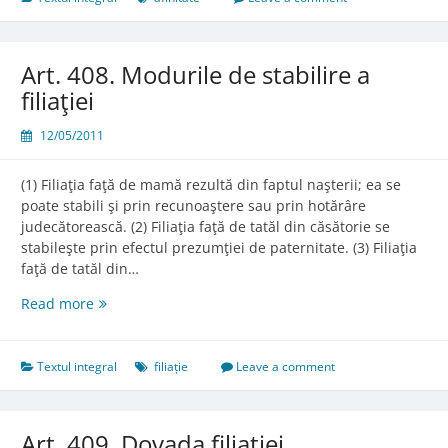
Art. 408. Modurile de stabilire a
filiaţiei
12/05/2011
(1) Filiaţia faţă de mamă rezultă din faptul naşterii; ea se
poate stabili şi prin recunoaştere sau prin hotărâre
judecătorească. (2) Filiaţia faţă de tatăl din căsătorie se
stabileşte prin efectul prezumţiei de paternitate. (3) Filiaţia
faţă de tatăl din…
Art.
Read more
408.
Modurile
de
Textul integral
filiație
Leave a comment
stabilire
a
filiaţiei
Art. 409. Dovada filiaţiei