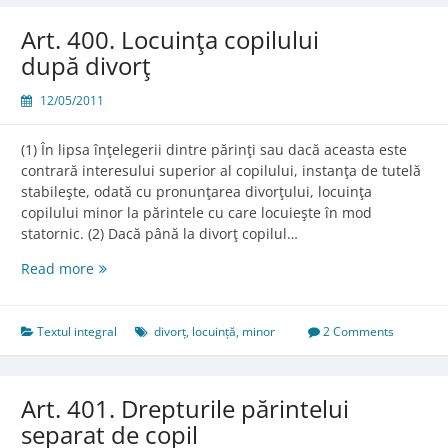
către
alte
Art. 400. Locuinţa copilului
persoane
după divorţ
12/05/2011
(1) În lipsa înţelegerii dintre părinţi sau dacă aceasta este
contrară interesului superior al copilului, instanţa de tutelă
stabileşte, odată cu pronunţarea divorţului, locuinţa
copilului minor la părintele cu care locuieşte în mod
statornic. (2) Dacă până la divorţ copilul…
Art.
Read more
400.
Locuinţa
copilului
Textul integral
divorț
,
locuință
,
minor
2 Comments
după
divorţ
Art. 401. Drepturile părintelui
separat de copil