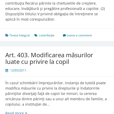
contribuţia fiecărui părinte la cheltuielile de creştere,
educare, învăţătură şi pregătire profesională a copiilor. (2)
Dispoziţiile titlului V privind obligaţia de întreţinere se
aplică în mod corespunzător.
Textul integral
contribuție
Leave a comment
Art. 403. Modificarea măsurilor
luate cu privire la copil
12/05/2011
În cazul schimbării împrejurărilor, instanţa de tutelă poate
modifica măsurile cu privire la drepturile şi îndatoririle
părinţilor divorţaţi faţă de copiii lor minori, la cererea
oricăruia dintre părinţi sau a unui alt membru de familie, a
copilului, a instituţiei de…
Art.
Read more