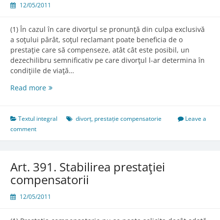
12/05/2011
(1) În cazul în care divorţul se pronunţă din culpa exclusivă
a soţului pârât, soţul reclamant poate beneficia de o
prestaţie care să compenseze, atât cât este posibil, un
dezechilibru semnificativ pe care divorţul l-ar determina în
condiţiile de viaţă…
Art.
Read more
390.
Condiţiile
prestaţiei
Textul integral
divorț
,
prestație compensatorie
Leave a
compensatorii
comment
Art. 391. Stabilirea prestaţiei
compensatorii
12/05/2011