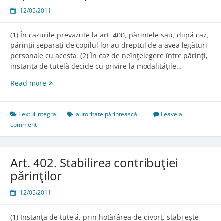
12/05/2011
(1) În cazurile prevăzute la art. 400, părintele sau, după caz,
părinţii separaţi de copilul lor au dreptul de a avea legături
personale cu acesta. (2) În caz de neînţelegere între părinţi,
instanţa de tutelă decide cu privire la modalităţile…
Art.
Read more
401.
Drepturile
părintelui
Textul integral
autoritate părintească
Leave a
separat
comment
de
copil
Art. 402. Stabilirea contribuţiei
părinţilor
12/05/2011
(1) Instanţa de tutelă, prin hotărârea de divorţ, stabileşte