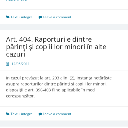
403.
Modificarea
măsurilor
Textul integral
Leave a comment
luate
cu
privire
Art. 404. Raporturile dintre
la
părinţi şi copiii lor minori în alte
copil
cazuri
12/05/2011
În cazul prevăzut la art. 293 alin. (2), instanţa hotărăşte
asupra raporturilor dintre părinţi şi copiii lor minori,
dispoziţiile art. 396-403 fiind aplicabile în mod
corespunzător.
Textul integral
Leave a comment