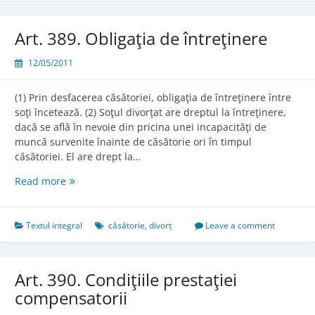
Art. 389. Obligaţia de întreţinere
12/05/2011
(1) Prin desfacerea căsătoriei, obligaţia de întreţinere între
soţi încetează. (2) Soţul divorţat are dreptul la întreţinere,
dacă se află în nevoie din pricina unei incapacităţi de
muncă survenite înainte de căsătorie ori în timpul
căsătoriei. El are drept la…
Art.
Read more
389.
Obligaţia
de
Textul integral
căsătorie
,
divorț
Leave a comment
întreţinere
Art. 390. Condiţiile prestaţiei
compensatorii