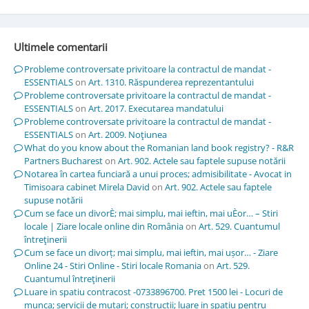
Ultimele comentarii
Probleme controversate privitoare la contractul de mandat -
ESSENTIALS
on
Art. 1310. Răspunderea reprezentantului
Probleme controversate privitoare la contractul de mandat -
ESSENTIALS
on
Art. 2017. Executarea mandatului
Probleme controversate privitoare la contractul de mandat -
ESSENTIALS
on
Art. 2009. Noţiunea
What do you know about the Romanian land book registry? - R&R
Partners Bucharest
on
Art. 902. Actele sau faptele supuse notării
Notarea în cartea funciară a unui proces; admisibilitate - Avocat in
Timisoara cabinet Mirela David
on
Art. 902. Actele sau faptele
supuse notării
Cum se face un divorÈ; mai simplu, mai ieftin, mai uÈor… – Stiri
locale | Ziare locale online din România
on
Art. 529. Cuantumul
întreţinerii
Cum se face un divorț; mai simplu, mai ieftin, mai ușor… - Ziare
Online 24 - Stiri Online - Stiri locale Romania
on
Art. 529.
Cuantumul întreţinerii
Luare in spatiu contracost -0733896700. Pret 1500 lei - Locuri de
munca; servicii de mutari; constructii; luare in spatiu pentru