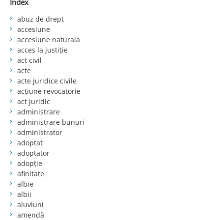
Index
abuz de drept
accesiune
accesiune naturala
acces la justiție
act civil
acte
acte juridice civile
acțiune revocatorie
act juridic
administrare
administrare bunuri
administrator
adoptat
adoptator
adopție
afinitate
albie
albii
aluviuni
amendă