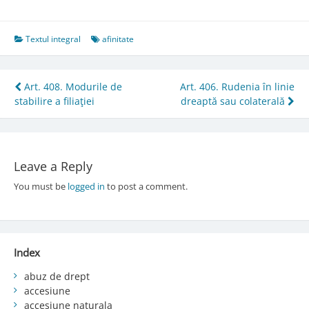
Textul integral
afinitate
Post
Art. 408. Modurile de
Art. 406. Rudenia în linie
stabilire a filiaţiei
dreaptă sau colaterală
navigation
Leave a Reply
You must be
logged in
to post a comment.
Index
abuz de drept
accesiune
accesiune naturala