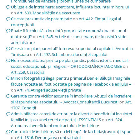
Promisiunea de vânzare şi promisiunea de cumpărare
Obligația de întreținere: exercitare, influența locuinței minorului
on
Art. 530. Modalităţile de executare
Ce este prezumția de paternitate
on
Art. 412. Timpul legal al
concepţiunii
Poate fi închiriată o locuință proprietate comună doar de unul
dintre soți?
on
Art. 345. Actele de conservare, de folosinţă şi de
administrare
Ce este un plan parental? Interesul superior al copilului - Avocat in
Timisoara
on
Art. 497. Schimbarea locuinţei copilului
Homosexualitatea privită pe plan juridic, politic, istoric, medical,
social, educațional, și religios, – ORTODOXIAÎNCATACOMBE
on
Art. 259. Căsătoria
Minori fotografiați ilegal pentru primarul Daniel Băluță! Imaginile
făcute hoțește au fost postate pe pagina de Facebook a edilului –
on
Art. 74. Atingeri aduse vieţii private
Garanția contra viciilor ascunse în imobiliare: Abuzul de încredere
și răspunderea asociatului – Avocat Consultanță București
on
Art.
1707. Condiţii
Admisibilitatea cererii de atribuire la divorț a beneficiului locuinței
familiei în lipsa unei cereri de partaj - ESSENTIALS
on
Art. 324.
Atribuirea beneficiului contractului de închiriere
Contracte de închiriere, să nu iei țeapă de la chiriași; avocații spun
on
Art. 1816. Denunţarea contractului