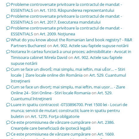
Probleme controversate privitoare la contractul de mandat -
ESSENTIALS
on
Art. 1310. Răspunderea reprezentantului
Probleme controversate privitoare la contractul de mandat -
ESSENTIALS
on
Art. 2017. Executarea mandatului
Probleme controversate privitoare la contractul de mandat -
ESSENTIALS
on
Art. 2009. Noţiunea
What do you know about the Romanian land book registry? - R&R
Partners Bucharest
on
Art. 902. Actele sau faptele supuse notării
Notarea în cartea funciară a unui proces; admisibilitate - Avocat in
Timisoara cabinet Mirela David
on
Art. 902. Actele sau faptele
supuse notării
Cum se face un divorÈ; mai simplu, mai ieftin, mai uÈor… – Stiri
locale | Ziare locale online din România
on
Art. 529. Cuantumul
întreţinerii
Cum se face un divorț; mai simplu, mai ieftin, mai ușor… - Ziare
Online 24 - Stiri Online - Stiri locale Romania
on
Art. 529.
Cuantumul întreţinerii
Luare in spatiu contracost -0733896700. Pret 1500 lei - Locuri de
munca; servicii de mutari; constructii; luare in spatiu pentru
buletin
on
Art. 1270. Forţa obligatorie
Ce este promisiunea de vânzare cumpărare
on
Art. 2386.
Creanţele care beneficiază de ipotecă legală
Ce este promisiunea de vânzare cumpărare
on
Art. 1669.