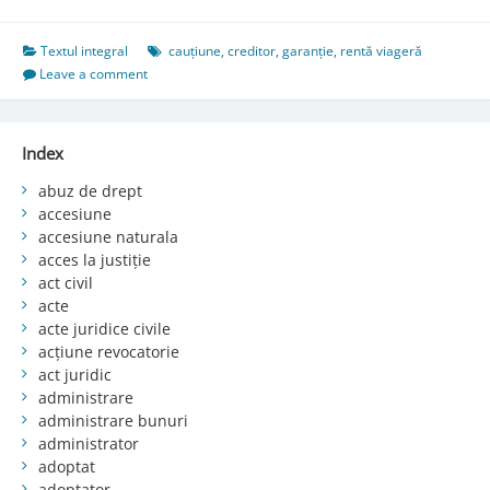
Textul integral
cauțiune
,
creditor
,
garanție
,
rentă viageră
Leave a comment
Index
abuz de drept
accesiune
accesiune naturala
acces la justiție
act civil
acte
acte juridice civile
acțiune revocatorie
act juridic
administrare
administrare bunuri
administrator
adoptat
adoptator