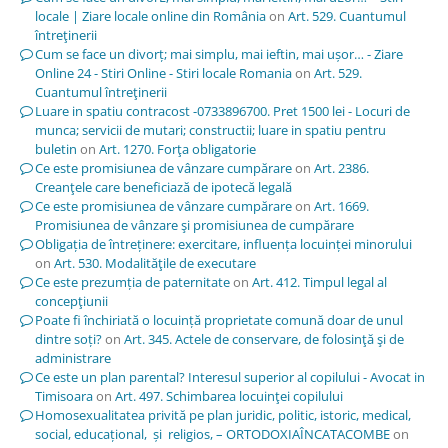
locale | Ziare locale online din România
on
Art. 529. Cuantumul
întreţinerii
Cum se face un divorț; mai simplu, mai ieftin, mai ușor… - Ziare
Online 24 - Stiri Online - Stiri locale Romania
on
Art. 529.
Cuantumul întreţinerii
Luare in spatiu contracost -0733896700. Pret 1500 lei - Locuri de
munca; servicii de mutari; constructii; luare in spatiu pentru
buletin
on
Art. 1270. Forţa obligatorie
Ce este promisiunea de vânzare cumpărare
on
Art. 2386.
Creanţele care beneficiază de ipotecă legală
Ce este promisiunea de vânzare cumpărare
on
Art. 1669.
Promisiunea de vânzare şi promisiunea de cumpărare
Obligația de întreținere: exercitare, influența locuinței minorului
on
Art. 530. Modalităţile de executare
Ce este prezumția de paternitate
on
Art. 412. Timpul legal al
concepţiunii
Poate fi închiriată o locuință proprietate comună doar de unul
dintre soți?
on
Art. 345. Actele de conservare, de folosinţă şi de
administrare
Ce este un plan parental? Interesul superior al copilului - Avocat in
Timisoara
on
Art. 497. Schimbarea locuinţei copilului
Homosexualitatea privită pe plan juridic, politic, istoric, medical,
social, educațional, și religios, – ORTODOXIAÎNCATACOMBE
on