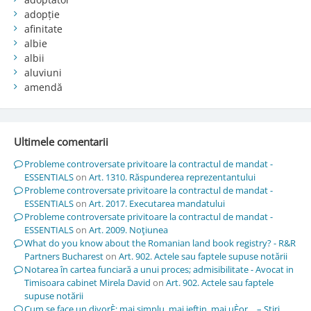
adopție
afinitate
albie
albii
aluviuni
amendă
Ultimele comentarii
Probleme controversate privitoare la contractul de mandat -
ESSENTIALS
on
Art. 1310. Răspunderea reprezentantului
Probleme controversate privitoare la contractul de mandat -
ESSENTIALS
on
Art. 2017. Executarea mandatului
Probleme controversate privitoare la contractul de mandat -
ESSENTIALS
on
Art. 2009. Noţiunea
What do you know about the Romanian land book registry? - R&R
Partners Bucharest
on
Art. 902. Actele sau faptele supuse notării
Notarea în cartea funciară a unui proces; admisibilitate - Avocat in
Timisoara cabinet Mirela David
on
Art. 902. Actele sau faptele
supuse notării
Cum se face un divorÈ; mai simplu, mai ieftin, mai uÈor… – Stiri