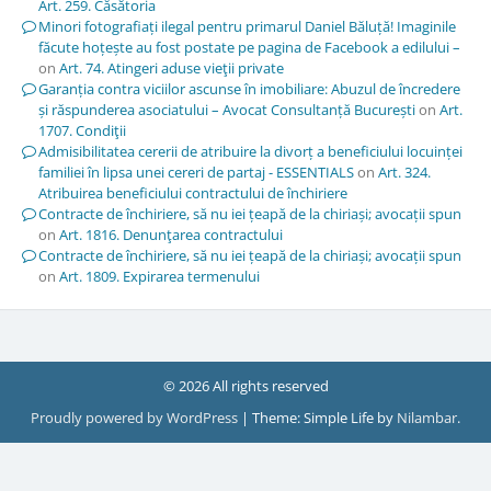
Art. 259. Căsătoria
Minori fotografiați ilegal pentru primarul Daniel Băluță! Imaginile
făcute hoțește au fost postate pe pagina de Facebook a edilului –
on
Art. 74. Atingeri aduse vieţii private
Garanția contra viciilor ascunse în imobiliare: Abuzul de încredere
și răspunderea asociatului – Avocat Consultanță București
on
Art.
1707. Condiţii
Admisibilitatea cererii de atribuire la divorț a beneficiului locuinței
familiei în lipsa unei cereri de partaj - ESSENTIALS
on
Art. 324.
Atribuirea beneficiului contractului de închiriere
Contracte de închiriere, să nu iei țeapă de la chiriași; avocații spun
on
Art. 1816. Denunţarea contractului
Contracte de închiriere, să nu iei țeapă de la chiriași; avocații spun
on
Art. 1809. Expirarea termenului
© 2026 All rights reserved
Proudly powered by WordPress
|
Theme: Simple Life by
Nilambar
.