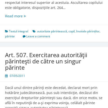
respectat interesul superior al acestuia. Ascultarea copilului
este obligatorie, dispoziţiile art. 264…
Art.
Read more
506.
Învoiala
părinţilor
Textul integral
autoritate părintească
,
copil
,
învoiala părinților
,
părinte
Leave a comment
Art. 507. Exercitarea autorităţii
părinteşti de către un singur
părinte
07/05/2011
Dacă unul dintre părinţi este decedat, declarat mort prin
hotărâre judecătorească, pus sub interdicţie, decăzut din
exerciţiul drepturilor părinteşti sau dacă, din orice motiv, se
află în neputinţă de a-şi exprima voinţa, celălalt părinte
exercită singur autoritatea părintească.