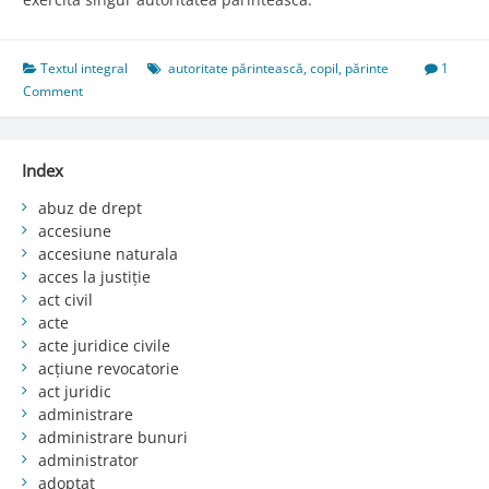
Textul integral
autoritate părintească
,
copil
,
părinte
1
Comment
Index
abuz de drept
accesiune
accesiune naturala
acces la justiție
act civil
acte
acte juridice civile
acțiune revocatorie
act juridic
administrare
administrare bunuri
administrator
adoptat