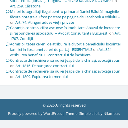
social, educațional, și religios, – ORTODOXIAÎNCATACOMBE
on
Art. 259. Căsătoria
Minori fotografiați ilegal pentru primarul Daniel Băluță! Imaginile
făcute hoțește au fost postate pe pagina de Facebook a edilului –
on
Art. 74. Atingeri aduse vieţii private
Garanția contra viciilor ascunse în imobiliare: Abuzul de încredere
și răspunderea asociatului – Avocat Consultanță București
on
Art.
1707. Condiţii
Admisibilitatea cererii de atribuire la divorț a beneficiului locuinței
familiei în lipsa unei cereri de partaj - ESSENTIALS
on
Art. 324.
Atribuirea beneficiului contractului de închiriere
Contracte de închiriere, să nu iei țeapă de la chiriași; avocații spun
on
Art. 1816. Denunţarea contractului
Contracte de închiriere, să nu iei țeapă de la chiriași; avocații spun
on
Art. 1809. Expirarea termenului
© 2026 All rights reserved
Proudly powered by WordPress
|
Theme: Simple Life by
Nilambar
.