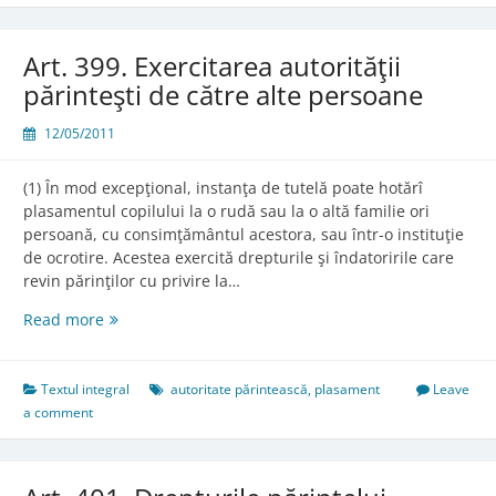
de
către
un
Art. 399. Exercitarea autorităţii
singur
părinteşti de către alte persoane
părinte
12/05/2011
(1) În mod excepţional, instanţa de tutelă poate hotărî
plasamentul copilului la o rudă sau la o altă familie ori
persoană, cu consimţământul acestora, sau într-o instituţie
de ocrotire. Acestea exercită drepturile şi îndatoririle care
revin părinţilor cu privire la…
Art.
Read more
399.
Exercitarea
autorităţii
Textul integral
autoritate părintească
,
plasament
Leave
părinteşti
a comment
de
către
alte