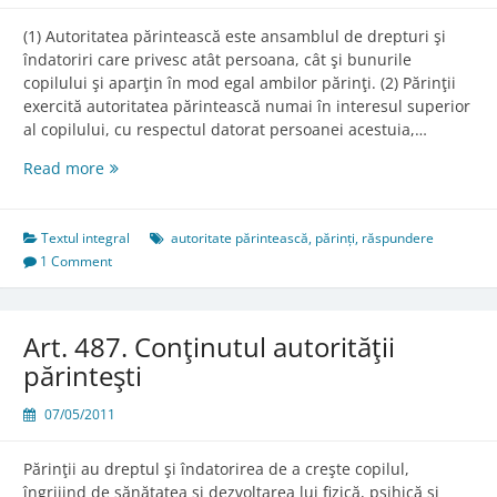
(1) Autoritatea părintească este ansamblul de drepturi şi
îndatoriri care privesc atât persoana, cât şi bunurile
copilului şi aparţin în mod egal ambilor părinţi. (2) Părinţii
exercită autoritatea părintească numai în interesul superior
al copilului, cu respectul datorat persoanei acestuia,…
Art.
Read more
483.
Autoritatea
părintească
Textul integral
autoritate părintească
,
părinți
,
răspundere
1 Comment
Art. 487. Conţinutul autorităţii
părinteşti
07/05/2011
Părinţii au dreptul şi îndatorirea de a creşte copilul,
îngrijind de sănătatea şi dezvoltarea lui fizică, psihică şi