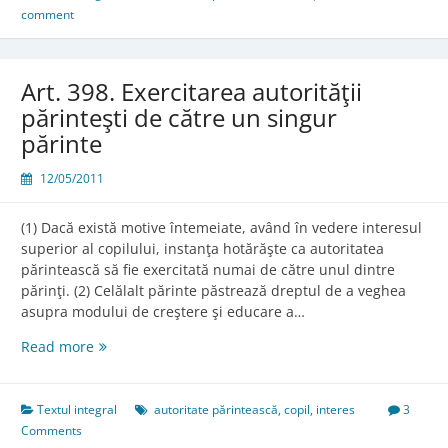
comment
Art. 398. Exercitarea autorităţii
părinteşti de către un singur
părinte
12/05/2011
(1) Dacă există motive întemeiate, având în vedere interesul
superior al copilului, instanţa hotărăşte ca autoritatea
părintească să fie exercitată numai de către unul dintre
părinţi. (2) Celălalt părinte păstrează dreptul de a veghea
asupra modului de creştere şi educare a…
Art.
Read more
398.
Exercitarea
autorităţii
Textul integral
autoritate părintească
,
copil
,
interes
3
părinteşti
Comments