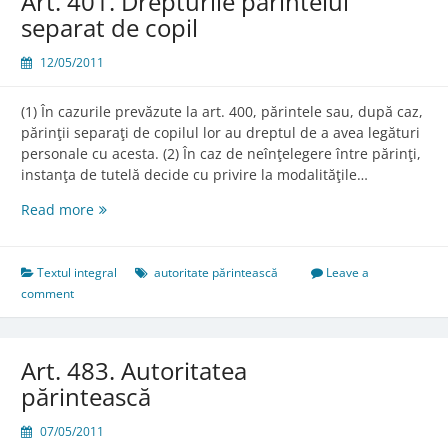
Art. 401. Drepturile părintelui
persoane
separat de copil
12/05/2011
(1) În cazurile prevăzute la art. 400, părintele sau, după caz,
părinţii separaţi de copilul lor au dreptul de a avea legături
personale cu acesta. (2) În caz de neînţelegere între părinţi,
instanţa de tutelă decide cu privire la modalităţile…
Art.
Read more
401.
Drepturile
părintelui
Textul integral
autoritate părintească
Leave a
separat
comment
de
copil
Art. 483. Autoritatea
părintească
07/05/2011