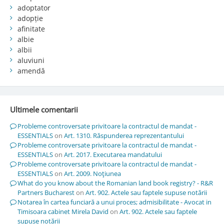
adoptator
adopție
afinitate
albie
albii
aluviuni
amendă
Ultimele comentarii
Probleme controversate privitoare la contractul de mandat -
ESSENTIALS
on
Art. 1310. Răspunderea reprezentantului
Probleme controversate privitoare la contractul de mandat -
ESSENTIALS
on
Art. 2017. Executarea mandatului
Probleme controversate privitoare la contractul de mandat -
ESSENTIALS
on
Art. 2009. Noţiunea
What do you know about the Romanian land book registry? - R&R
Partners Bucharest
on
Art. 902. Actele sau faptele supuse notării
Notarea în cartea funciară a unui proces; admisibilitate - Avocat in
Timisoara cabinet Mirela David
on
Art. 902. Actele sau faptele
supuse notării