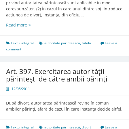
privind autoritatea părintească sunt aplicabile în mod
corespunzător. (2) În cazul în care unul dintre soţi introduce
acţiunea de divorţ, instanţa, din oficiu,…
Art.
Read more
135.
Tutela
exercitată
Textul integral
autoritate părintească
,
tutelă
Leave a
de
comment
ambii
soţi
Art. 397. Exercitarea autorităţii
părinteşti de către ambii părinţi
12/05/2011
După divorţ, autoritatea părintească revine în comun
ambilor părinţi, afară de cazul în care instanţa decide altfel.
Textul integral
autoritate părintească
,
divorț
Leave a