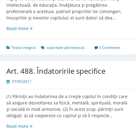
intelectuală, de educaţia, învăţătura şi pregătirea
profesională a acestuia, potrivit propriilor lor convingeri,
însuşirilor şi nevoilor copilului; ei sunt datori să dea…
Art.
Read more
487.
Conţinutul
autorităţii
Textul integral
autoritate părintească
5 Comments
părinteşti
Art. 488. Îndatoririle specifice
07/05/2011
(1) Părinţii au îndatorirea de a creşte copilul în condiţii care
să asigure dezvoltarea sa fizică, mentală, spirituală, morală
şi socială în mod armonios. (2) În acest scop, părinţii sunt
obligaţi: a) să coopereze cu copilul şi să îi respecte…
Art.
Read more
488.