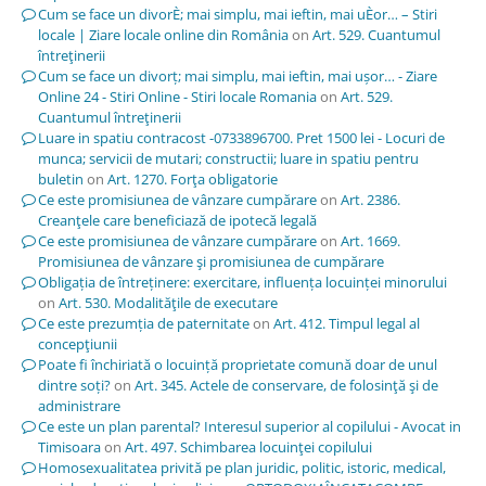
Cum se face un divorÈ; mai simplu, mai ieftin, mai uÈor… – Stiri
locale | Ziare locale online din România
on
Art. 529. Cuantumul
întreţinerii
Cum se face un divorț; mai simplu, mai ieftin, mai ușor… - Ziare
Online 24 - Stiri Online - Stiri locale Romania
on
Art. 529.
Cuantumul întreţinerii
Luare in spatiu contracost -0733896700. Pret 1500 lei - Locuri de
munca; servicii de mutari; constructii; luare in spatiu pentru
buletin
on
Art. 1270. Forţa obligatorie
Ce este promisiunea de vânzare cumpărare
on
Art. 2386.
Creanţele care beneficiază de ipotecă legală
Ce este promisiunea de vânzare cumpărare
on
Art. 1669.
Promisiunea de vânzare şi promisiunea de cumpărare
Obligația de întreținere: exercitare, influența locuinței minorului
on
Art. 530. Modalităţile de executare
Ce este prezumția de paternitate
on
Art. 412. Timpul legal al
concepţiunii
Poate fi închiriată o locuință proprietate comună doar de unul
dintre soți?
on
Art. 345. Actele de conservare, de folosinţă şi de
administrare
Ce este un plan parental? Interesul superior al copilului - Avocat in
Timisoara
on
Art. 497. Schimbarea locuinţei copilului
Homosexualitatea privită pe plan juridic, politic, istoric, medical,