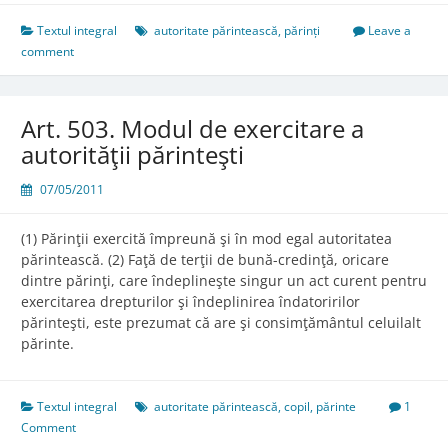
Îndatoririle
specifice
Textul integral
autoritate părintească
,
părinți
Leave a
comment
Art. 503. Modul de exercitare a
autorităţii părinteşti
07/05/2011
(1) Părinţii exercită împreună şi în mod egal autoritatea
părintească. (2) Faţă de terţii de bună-credinţă, oricare
dintre părinţi, care îndeplineşte singur un act curent pentru
exercitarea drepturilor şi îndeplinirea îndatoririlor
părinteşti, este prezumat că are şi consimţământul celuilalt
părinte.
Textul integral
autoritate părintească
,
copil
,
părinte
1
Comment