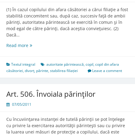
(1) În cazul copilului din afara căsătoriei a cărui filiaţie a fost
stabilită concomitent sau, după caz, succesiv faţă de ambii
părinţi, autoritatea părintească se exercită în comun şi în
mod egal de către părinţi, dacă aceştia convieţuiesc. (2)
Dacă…
Art.
Read more
505.
Copilul
din
Textul integral
autoritate părintească
,
copil
,
copil din afara
afara
căsătoriei
,
divorț
,
părinte
,
stabilirea filiației
Leave a comment
căsătoriei
Art. 506. Învoiala părinţilor
07/05/2011
Cu încuviinţarea instanţei de tutelă părinţii se pot înţelege
cu privire la exercitarea autorităţii părinteşti sau cu privire
la luarea unei măsuri de protecţie a copilului, dacă este