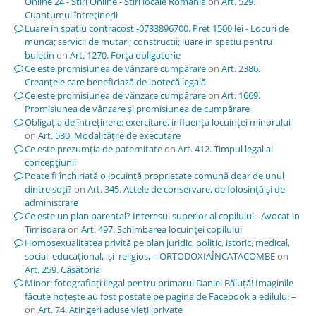
Online 24 - Stiri Online - Stiri locale Romania
on
Art. 529.
Cuantumul întreţinerii
Luare in spatiu contracost -0733896700. Pret 1500 lei - Locuri de
munca; servicii de mutari; constructii; luare in spatiu pentru
buletin
on
Art. 1270. Forţa obligatorie
Ce este promisiunea de vânzare cumpărare
on
Art. 2386.
Creanţele care beneficiază de ipotecă legală
Ce este promisiunea de vânzare cumpărare
on
Art. 1669.
Promisiunea de vânzare şi promisiunea de cumpărare
Obligația de întreținere: exercitare, influența locuinței minorului
on
Art. 530. Modalităţile de executare
Ce este prezumția de paternitate
on
Art. 412. Timpul legal al
concepţiunii
Poate fi închiriată o locuință proprietate comună doar de unul
dintre soți?
on
Art. 345. Actele de conservare, de folosinţă şi de
administrare
Ce este un plan parental? Interesul superior al copilului - Avocat in
Timisoara
on
Art. 497. Schimbarea locuinţei copilului
Homosexualitatea privită pe plan juridic, politic, istoric, medical,
social, educațional, și religios, – ORTODOXIAÎNCATACOMBE
on
Art. 259. Căsătoria
Minori fotografiați ilegal pentru primarul Daniel Băluță! Imaginile
făcute hoțește au fost postate pe pagina de Facebook a edilului –
on
Art. 74. Atingeri aduse vieţii private