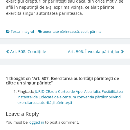
exerciţiul drepturilor părinteşti sau dacă, din orice motiv, se
află în neputinţă de a-şi exprima voinţa, celălalt părinte
exercită singur autoritatea părintească.
Textul integral
autoritate părintească
,
copil
,
părinte
Post
Art. 508. Condiţiile
Art. 506. Învoiala părinţilor
navigation
1 thought on “
Art. 507. Exercitarea autorităţii părinteşti de
către un singur părinte
”
Pingback:
JURIDICE.ro » Curtea de Apel Alba Iulia. Posibilitatea
instanței de judecată de a cenzura convenția părților privind
exercitarea autorității părintești
Leave a Reply
You must be
logged in
to post a comment.