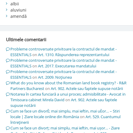
albii
aluviuni
amendă
Ultimele comentarii
Probleme controversate privitoare la contractul de mandat -
ESSENTIALS
on
Art. 1310. Răspunderea reprezentantului
Probleme controversate privitoare la contractul de mandat -
ESSENTIALS
on
Art. 2017. Executarea mandatului
Probleme controversate privitoare la contractul de mandat -
ESSENTIALS
on
Art. 2009. Noţiunea
What do you know about the Romanian land book registry? - R&R
Partners Bucharest
on
Art. 902. Actele sau faptele supuse notării
Notarea în cartea funciară a unui proces; admisibilitate - Avocat in
Timisoara cabinet Mirela David
on
Art. 902. Actele sau faptele
supuse notării
Cum se face un divorÈ; mai simplu, mai ieftin, mai uÈor… – Stiri
locale | Ziare locale online din România
on
Art. 529. Cuantumul
întreţinerii
Cum se face un divorț; mai simplu, mai ieftin, mai ușor… - Ziare