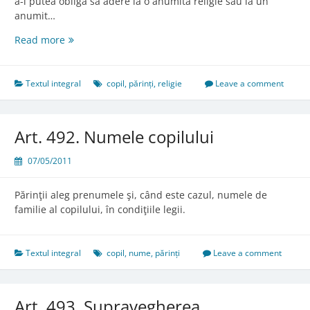
a-l putea obliga să adere la o anumită religie sau la un
anumit…
Art.
Read more
491.
Religia
copilului
Textul integral
copil
,
părinți
,
religie
Leave a comment
Art. 492. Numele copilului
07/05/2011
Părinţii aleg prenumele şi, când este cazul, numele de
familie al copilului, în condiţiile legii.
Textul integral
copil
,
nume
,
părinți
Leave a comment
Art. 493. Supravegherea