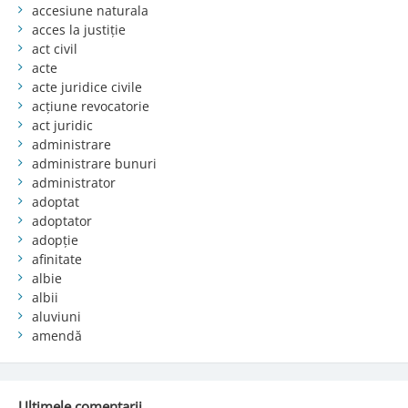
accesiune naturala
acces la justiție
act civil
acte
acte juridice civile
acțiune revocatorie
act juridic
administrare
administrare bunuri
administrator
adoptat
adoptator
adopție
afinitate
albie
albii
aluviuni
amendă
Ultimele comentarii