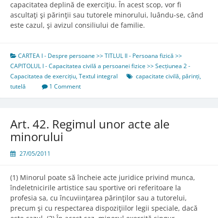
capacitatea deplină de exerciţiu. În acest scop, vor fi
ascultaţi şi părinţii sau tutorele minorului, luându-se, când
este cazul, şi avizul consiliului de familie.
CARTEA I - Despre persoane >> TITLUL II - Persoana fizică >>
CAPITOLUL I - Capacitatea civilă a persoanei fizice >> Secțiunea 2 -
Capacitatea de exercițiu
,
Textul integral
capacitate civilă
,
părinți
,
tutelă
1 Comment
Art. 42. Regimul unor acte ale
minorului
27/05/2011
(1) Minorul poate să încheie acte juridice privind munca,
îndeletnicirile artistice sau sportive ori referitoare la
profesia sa, cu încuviinţarea părinţilor sau a tutorelui,
precum şi cu respectarea dispoziţiilor legii speciale, dacă