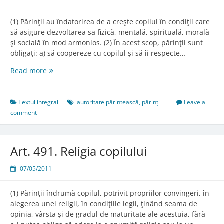
(1) Părinţii au îndatorirea de a creşte copilul în condiţii care
să asigure dezvoltarea sa fizică, mentală, spirituală, morală
şi socială în mod armonios. (2) În acest scop, părinţii sunt
obligaţi: a) să coopereze cu copilul şi să îi respecte…
Art.
Read more
488.
Îndatoririle
specifice
Textul integral
autoritate părintească
,
părinți
Leave a
comment
Art. 491. Religia copilului
07/05/2011
(1) Părinţii îndrumă copilul, potrivit propriilor convingeri, în
alegerea unei religii, în condiţiile legii, ţinând seama de
opinia, vârsta şi de gradul de maturitate ale acestuia, fără