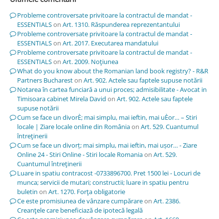
Probleme controversate privitoare la contractul de mandat -
ESSENTIALS
on
Art. 1310. Răspunderea reprezentantului
Probleme controversate privitoare la contractul de mandat -
ESSENTIALS
on
Art. 2017. Executarea mandatului
Probleme controversate privitoare la contractul de mandat -
ESSENTIALS
on
Art. 2009. Noţiunea
What do you know about the Romanian land book registry? - R&R
Partners Bucharest
on
Art. 902. Actele sau faptele supuse notării
Notarea în cartea funciară a unui proces; admisibilitate - Avocat in
Timisoara cabinet Mirela David
on
Art. 902. Actele sau faptele
supuse notării
Cum se face un divorÈ; mai simplu, mai ieftin, mai uÈor… – Stiri
locale | Ziare locale online din România
on
Art. 529. Cuantumul
întreţinerii
Cum se face un divorț; mai simplu, mai ieftin, mai ușor… - Ziare
Online 24 - Stiri Online - Stiri locale Romania
on
Art. 529.
Cuantumul întreţinerii
Luare in spatiu contracost -0733896700. Pret 1500 lei - Locuri de
munca; servicii de mutari; constructii; luare in spatiu pentru
buletin
on
Art. 1270. Forţa obligatorie
Ce este promisiunea de vânzare cumpărare
on
Art. 2386.
Creanţele care beneficiază de ipotecă legală