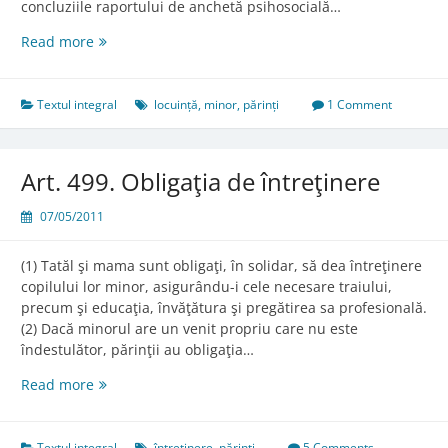
concluziile raportului de anchetă psihosocială…
Art.
Read more
496.
Locuinţa
copilului
Textul integral
locuință
,
minor
,
părinți
1 Comment
Art. 499. Obligaţia de întreţinere
07/05/2011
(1) Tatăl şi mama sunt obligaţi, în solidar, să dea întreţinere
copilului lor minor, asigurându-i cele necesare traiului,
precum şi educaţia, învăţătura şi pregătirea sa profesională.
(2) Dacă minorul are un venit propriu care nu este
îndestulător, părinţii au obligaţia…
Art.
Read more
499.
Obligaţia
de
Textul integral
întreținere
,
părinți
5 Comments