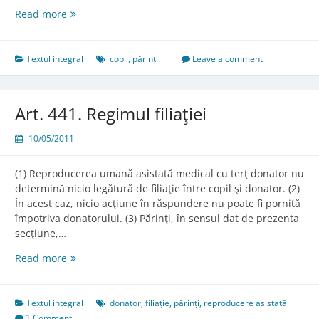
Art.
Read more
262.
Relaţiile
dintre
Textul integral
copil
,
părinți
Leave a comment
părinţi
şi
copii
Art. 441. Regimul filiaţiei
10/05/2011
(1) Reproducerea umană asistată medical cu terţ donator nu
determină nicio legătură de filiaţie între copil şi donator. (2)
În acest caz, nicio acţiune în răspundere nu poate fi pornită
împotriva donatorului. (3) Părinţi, în sensul dat de prezenta
secţiune,…
Art.
Read more
441.
Regimul
filiaţiei
Textul integral
donator
,
filiație
,
părinți
,
reproducere asistată
1 Comment