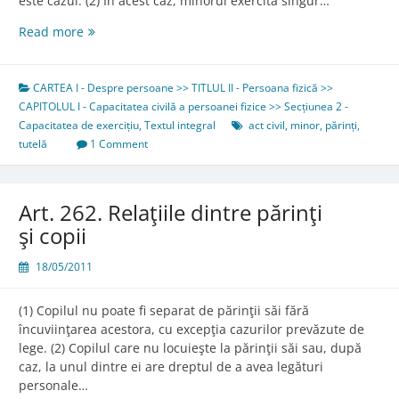
este cazul. (2) În acest caz, minorul exercită singur…
Art.
Read more
42.
Regimul
unor
CARTEA I - Despre persoane >> TITLUL II - Persoana fizică >>
acte
CAPITOLUL I - Capacitatea civilă a persoanei fizice >> Secțiunea 2 -
ale
Capacitatea de exercițiu
,
Textul integral
act civil
,
minor
,
părinți
,
minorului
tutelă
1 Comment
Art. 262. Relaţiile dintre părinţi
şi copii
18/05/2011
(1) Copilul nu poate fi separat de părinţii săi fără
încuviinţarea acestora, cu excepţia cazurilor prevăzute de
lege. (2) Copilul care nu locuieşte la părinţii săi sau, după
caz, la unul dintre ei are dreptul de a avea legături
personale…