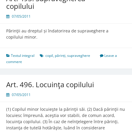
copilului
07/05/2011
Părinţii au dreptul și îndatorirea de supraveghere a
copilului minor.
Textul integral
copil
,
părinți
,
supraveghere
Leave a
comment
Art. 496. Locuinţa copilului
07/05/2011
(1) Copilul minor locuieşte la părinţii săi. (2) Dacă părinţii nu
locuiesc împreună, aceştia vor stabili, de comun acord,
locuinţa copilului. (3) În caz de neînţelegere între părinţi,
instanţa de tutelă hotărăşte, luând în considerare