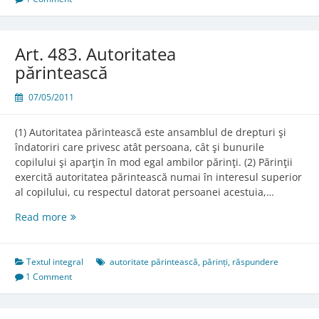
Art. 483. Autoritatea
părintească
07/05/2011
(1) Autoritatea părintească este ansamblul de drepturi şi
îndatoriri care privesc atât persoana, cât şi bunurile
copilului şi aparţin în mod egal ambilor părinţi. (2) Părinţii
exercită autoritatea părintească numai în interesul superior
al copilului, cu respectul datorat persoanei acestuia,…
Art.
Read more
483.
Autoritatea
părintească
Textul integral
autoritate părintească
,
părinți
,
răspundere
1 Comment