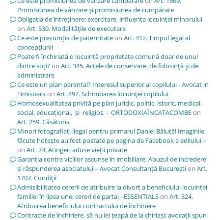
Ce este promisiunea de vânzare cumpărare
on
Art. 1669.
Promisiunea de vânzare şi promisiunea de cumpărare
Obligația de întreținere: exercitare, influența locuinței minorului
on
Art. 530. Modalităţile de executare
Ce este prezumția de paternitate
on
Art. 412. Timpul legal al
concepţiunii
Poate fi închiriată o locuință proprietate comună doar de unul
dintre soți?
on
Art. 345. Actele de conservare, de folosinţă şi de
administrare
Ce este un plan parental? Interesul superior al copilului - Avocat in
Timisoara
on
Art. 497. Schimbarea locuinţei copilului
Homosexualitatea privită pe plan juridic, politic, istoric, medical,
social, educațional, și religios, – ORTODOXIAÎNCATACOMBE
on
Art. 259. Căsătoria
Minori fotografiați ilegal pentru primarul Daniel Băluță! Imaginile
făcute hoțește au fost postate pe pagina de Facebook a edilului –
on
Art. 74. Atingeri aduse vieţii private
Garanția contra viciilor ascunse în imobiliare: Abuzul de încredere
și răspunderea asociatului – Avocat Consultanță București
on
Art.
1707. Condiţii
Admisibilitatea cererii de atribuire la divorț a beneficiului locuinței
familiei în lipsa unei cereri de partaj - ESSENTIALS
on
Art. 324.
Atribuirea beneficiului contractului de închiriere
Contracte de închiriere, să nu iei țeapă de la chiriași; avocații spun