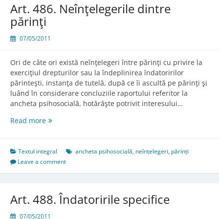
Art. 486. Neînţelegerile dintre
părinţi
07/05/2011
Ori de câte ori există neînţelegeri între părinţi cu privire la
exerciţiul drepturilor sau la îndeplinirea îndatoririlor
părinteşti, instanţa de tutelă, după ce îi ascultă pe părinţi şi
luând în considerare concluziile raportului referitor la
ancheta psihosocială, hotărăşte potrivit interesului…
Art.
Read more
486.
Neînţelegerile
dintre
Textul integral
ancheta psihosocială
,
neînțelegeri
,
părinți
părinţi
Leave a comment
Art. 488. Îndatoririle specifice
07/05/2011