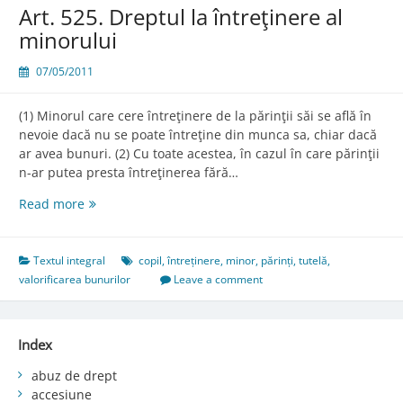
Art. 525. Dreptul la întreţinere al
minorului
07/05/2011
(1) Minorul care cere întreţinere de la părinţii săi se află în
nevoie dacă nu se poate întreţine din munca sa, chiar dacă
ar avea bunuri. (2) Cu toate acestea, în cazul în care părinţii
n-ar putea presta întreţinerea fără…
Art.
Read more
525.
Dreptul
la
Textul integral
copil
,
întreținere
,
minor
,
părinți
,
tutelă
,
întreţinere
valorificarea bunurilor
Leave a comment
al
minorului
Index
abuz de drept
accesiune