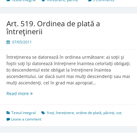
întreţinere
Art. 519. Ordinea de plată a
întreţinerii
07/05/2011
Întreţinerea se datorează în ordinea următoare: a) soţii şi
foştii soţi îşi datorează întreţinere înaintea celorlalţi obligaţi;
b) descendentul este obligat la întreţinere înaintea
ascendentului, iar dacă sunt mai mulţi descendenţi sau mai
mulţi ascendenţi, cel în grad mai apropiat…
Art.
Read more
519.
Ordinea
de
Textul integral
frați
,
întreținere
,
ordine de plată
,
părinți
,
soț
plată
Leave a comment
a
întreţinerii