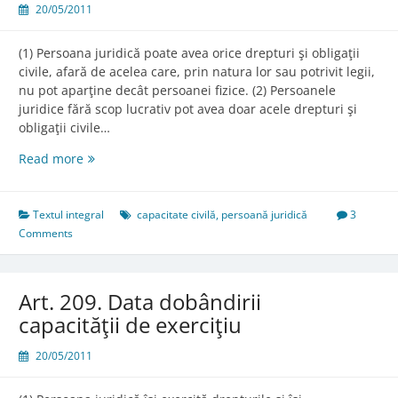
20/05/2011
(1) Persoana juridică poate avea orice drepturi şi obligaţii
civile, afară de acelea care, prin natura lor sau potrivit legii,
nu pot aparţine decât persoanei fizice. (2) Persoanele
juridice fără scop lucrativ pot avea doar acele drepturi şi
obligaţii civile…
Art.
Read more
206.
Conţinutul
capacităţii
Textul integral
capacitate civilă
,
persoană juridică
3
de
Comments
folosinţă
Art. 209. Data dobândirii
capacităţii de exerciţiu
20/05/2011