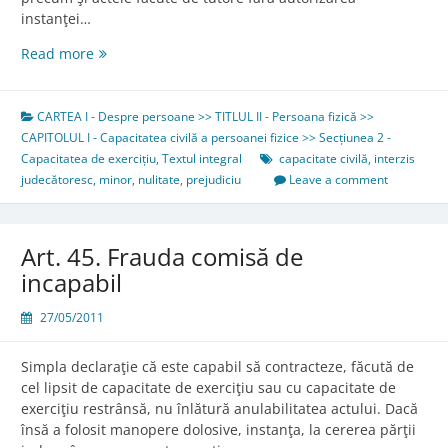
instanţei…
Art.
Read more
44.
Sancţiune
CARTEA I - Despre persoane >> TITLUL II - Persoana fizică >>
CAPITOLUL I - Capacitatea civilă a persoanei fizice >> Secțiunea 2 -
Capacitatea de exercițiu
,
Textul integral
capacitate civilă
,
interzis
judecătoresc
,
minor
,
nulitate
,
prejudiciu
Leave a comment
Art. 45. Frauda comisă de
incapabil
27/05/2011
Simpla declaraţie că este capabil să contracteze, făcută de
cel lipsit de capacitate de exerciţiu sau cu capacitate de
exerciţiu restrânsă, nu înlătură anulabilitatea actului. Dacă
însă a folosit manopere dolosive, instanţa, la cererea părţii