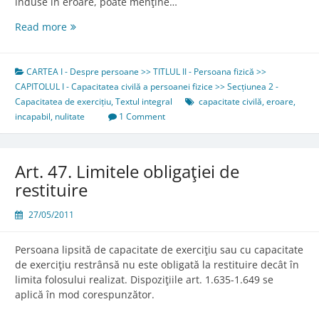
induse în eroare, poate menţine…
Art.
Read more
45.
Frauda
comisă
CARTEA I - Despre persoane >> TITLUL II - Persoana fizică >>
de
CAPITOLUL I - Capacitatea civilă a persoanei fizice >> Secțiunea 2 -
incapabil
Capacitatea de exercițiu
,
Textul integral
capacitate civilă
,
eroare
,
incapabil
,
nulitate
1 Comment
Art. 47. Limitele obligaţiei de
restituire
27/05/2011
Persoana lipsită de capacitate de exerciţiu sau cu capacitate
de exerciţiu restrânsă nu este obligată la restituire decât în
limita folosului realizat. Dispoziţiile art. 1.635-1.649 se
aplică în mod corespunzător.