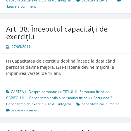
Capacitatea de exercițiu
,
Textul integral
capacitate civilă
Leave a comment
Art. 38. Începutul capacităţii de
exerciţiu
27/05/2011
(1) Capacitatea de exerciţiu deplină începe la data când
persoana devine majoră. (2) Persoana devine majoră la
împlinirea vârstei de 18 ani.
CARTEA I - Despre persoane >> TITLUL II - Persoana fizică >>
CAPITOLUL I - Capacitatea civilă a persoanei fizice >> Secțiunea 2 -
Capacitatea de exercițiu
,
Textul integral
capacitate civilă
,
major
Leave a comment