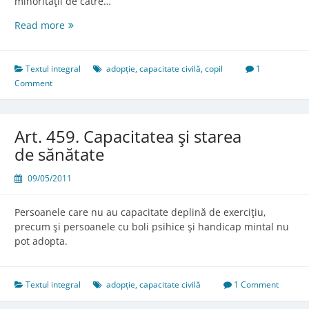
minorităţii de către…
Art.
Read more
455.
Vârsta
adoptatului
Textul integral
adopție
,
capacitate civilă
,
copil
1
Comment
Art. 459. Capacitatea şi starea
de sănătate
09/05/2011
Persoanele care nu au capacitate deplină de exerciţiu,
precum şi persoanele cu boli psihice şi handicap mintal nu
pot adopta.
Textul integral
adopție
,
capacitate civilă
1 Comment