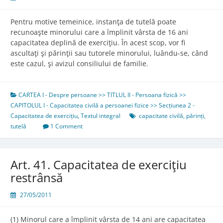
Pentru motive temeinice, instanţa de tutelă poate
recunoaşte minorului care a împlinit vârsta de 16 ani
capacitatea deplină de exerciţiu. În acest scop, vor fi
ascultaţi şi părinţii sau tutorele minorului, luându-se, când
este cazul, şi avizul consiliului de familie.
CARTEA I - Despre persoane >> TITLUL II - Persoana fizică >>
CAPITOLUL I - Capacitatea civilă a persoanei fizice >> Secțiunea 2 -
Capacitatea de exercițiu
,
Textul integral
capacitate civilă
,
părinți
,
tutelă
1 Comment
Art. 41. Capacitatea de exerciţiu
restrânsă
27/05/2011
(1) Minorul care a împlinit vârsta de 14 ani are capacitatea