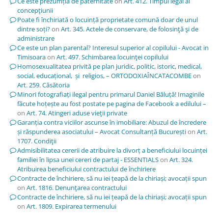
Ce este prezumția de paternitate
on
Art. 412. Timpul legal al
concepţiunii
Poate fi închiriată o locuință proprietate comună doar de unul
dintre soți?
on
Art. 345. Actele de conservare, de folosinţă şi de
administrare
Ce este un plan parental? Interesul superior al copilului - Avocat in
Timisoara
on
Art. 497. Schimbarea locuinţei copilului
Homosexualitatea privită pe plan juridic, politic, istoric, medical,
social, educațional, și religios, – ORTODOXIAÎNCATACOMBE
on
Art. 259. Căsătoria
Minori fotografiați ilegal pentru primarul Daniel Băluță! Imaginile
făcute hoțește au fost postate pe pagina de Facebook a edilului –
on
Art. 74. Atingeri aduse vieţii private
Garanția contra viciilor ascunse în imobiliare: Abuzul de încredere
și răspunderea asociatului – Avocat Consultanță București
on
Art.
1707. Condiţii
Admisibilitatea cererii de atribuire la divorț a beneficiului locuinței
familiei în lipsa unei cereri de partaj - ESSENTIALS
on
Art. 324.
Atribuirea beneficiului contractului de închiriere
Contracte de închiriere, să nu iei țeapă de la chiriași; avocații spun
on
Art. 1816. Denunţarea contractului
Contracte de închiriere, să nu iei țeapă de la chiriași; avocații spun
on
Art. 1809. Expirarea termenului