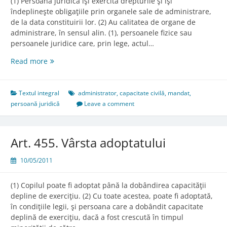
(1) Persoana juridică îşi exercită drepturile şi îşi
îndeplineşte obligaţiile prin organele sale de administrare,
de la data constituirii lor. (2) Au calitatea de organe de
administrare, în sensul alin. (1), persoanele fizice sau
persoanele juridice care, prin lege, actul…
Art.
Read more
209.
Data
dobândirii
Textul integral
administrator
,
capacitate civilă
,
mandat
,
capacităţii
persoană juridică
Leave a comment
de
exerciţiu
Art. 455. Vârsta adoptatului
10/05/2011
(1) Copilul poate fi adoptat până la dobândirea capacităţii
depline de exerciţiu. (2) Cu toate acestea, poate fi adoptată,
în condiţiile legii, şi persoana care a dobândit capacitate
deplină de exerciţiu, dacă a fost crescută în timpul