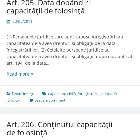
Art. 205. Data dobândirii
capacităţii de folosinţă
20/05/2011
(1) Persoanele juridice care sunt supuse înregistrării au
capacitatea de a avea drepturi şi obligaţii de la data
înregistrării lor. (2) Celelalte persoane juridice au
capacitatea de a avea drepturi şi obligaţii, după caz, potrivit
art. 194, de la data…
Art.
Read more
205.
Data
dobândirii
Textul integral
capacitate civilă
,
înregistrare
,
persoană
capacităţii
juridică
Leave a comment
de
folosinţă
Art. 206. Conţinutul capacităţii
de folosinţă