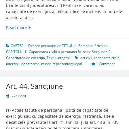
b) interzisul judecătoresc. (2) Pentru cei care nu au
capacitate de exerciţiu, actele juridice se încheie, în numele
acestora, de…
Art.
Read more
43.
Lipsa
capacităţii
CARTEA I - Despre persoane >> TITLUL II - Persoana fizică >>
de
CAPITOLUL I - Capacitatea civilă a persoanei fizice >> Secțiunea 2 -
exerciţiu
Capacitatea de exercițiu
,
Textul integral
act civil
,
capacitate civilă
,
interzis judecătoresc
,
minor
,
reprezentant legal
1 Comment
Art. 44. Sancţiune
27/05/2011
(1) Actele făcute de persoana lipsită de capacitate de
exerciţiu sau cu capacitate de exerciţiu restrânsă, altele
decât cele prevăzute la art. 41 alin. (3) şi la art. 43 alin. (3),
precum şi actele făcute de tutore fără autorizarea