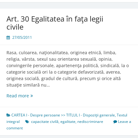
Art. 30 Egalitatea în faţa legii
civile
27/05/2011
Rasa, culoarea, naţionalitatea, originea etnică, limba,
religia, vârsta, sexul sau orientarea sexuală, opinia,
convingerile personale, apartenenţa politică, sindicală, la o
categorie socială ori la o categorie defavorizată, averea,
originea socială, gradul de cultură, precum şi orice altă
situaţie similară nu…
Art.
Read more
30
Egalitatea
în
CARTEA I - Despre persoane >> TITLUL I - Dispoziţii generale
,
Textul
faţa
integral
capacitate civilă
,
egalitate
,
nediscriminare
Leave a
legii
comment
civile