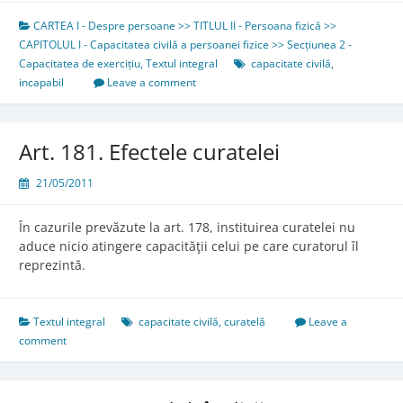
CARTEA I - Despre persoane >> TITLUL II - Persoana fizică >>
CAPITOLUL I - Capacitatea civilă a persoanei fizice >> Secțiunea 2 -
Capacitatea de exercițiu
,
Textul integral
capacitate civilă
,
incapabil
Leave a comment
Art. 181. Efectele curatelei
21/05/2011
În cazurile prevăzute la art. 178, instituirea curatelei nu
aduce nicio atingere capacităţii celui pe care curatorul îl
reprezintă.
Textul integral
capacitate civilă
,
curatelă
Leave a
comment