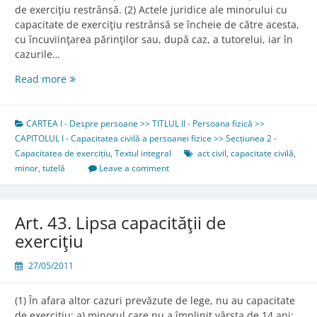
de exerciţiu restrânsă. (2) Actele juridice ale minorului cu
capacitate de exerciţiu restrânsă se încheie de către acesta,
cu încuviinţarea părinţilor sau, după caz, a tutorelui, iar în
cazurile…
Art.
Read more
41.
Capacitatea
de
CARTEA I - Despre persoane >> TITLUL II - Persoana fizică >>
exerciţiu
CAPITOLUL I - Capacitatea civilă a persoanei fizice >> Secțiunea 2 -
restrânsă
Capacitatea de exercițiu
,
Textul integral
act civil
,
capacitate civilă
,
minor
,
tutelă
Leave a comment
Art. 43. Lipsa capacităţii de
exerciţiu
27/05/2011
(1) În afara altor cazuri prevăzute de lege, nu au capacitate
de exerciţiu: a) minorul care nu a împlinit vârsta de 14 ani;