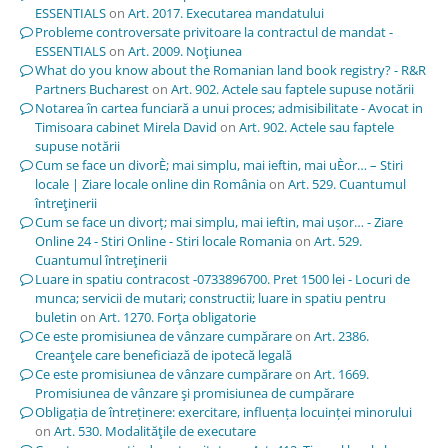
ESSENTIALS
on
Art. 2017. Executarea mandatului
Probleme controversate privitoare la contractul de mandat -
ESSENTIALS
on
Art. 2009. Noţiunea
What do you know about the Romanian land book registry? - R&R
Partners Bucharest
on
Art. 902. Actele sau faptele supuse notării
Notarea în cartea funciară a unui proces; admisibilitate - Avocat in
Timisoara cabinet Mirela David
on
Art. 902. Actele sau faptele
supuse notării
Cum se face un divorÈ; mai simplu, mai ieftin, mai uÈor… – Stiri
locale | Ziare locale online din România
on
Art. 529. Cuantumul
întreţinerii
Cum se face un divorț; mai simplu, mai ieftin, mai ușor… - Ziare
Online 24 - Stiri Online - Stiri locale Romania
on
Art. 529.
Cuantumul întreţinerii
Luare in spatiu contracost -0733896700. Pret 1500 lei - Locuri de
munca; servicii de mutari; constructii; luare in spatiu pentru
buletin
on
Art. 1270. Forţa obligatorie
Ce este promisiunea de vânzare cumpărare
on
Art. 2386.
Creanţele care beneficiază de ipotecă legală
Ce este promisiunea de vânzare cumpărare
on
Art. 1669.
Promisiunea de vânzare şi promisiunea de cumpărare
Obligația de întreținere: exercitare, influența locuinței minorului
on
Art. 530. Modalităţile de executare