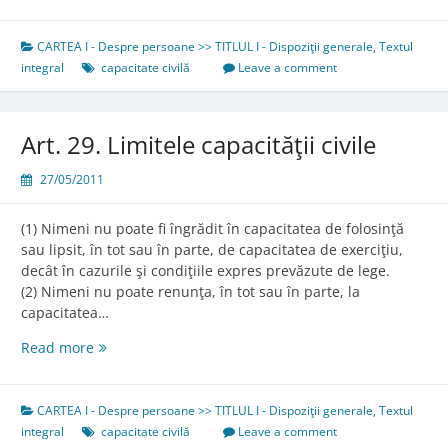
CARTEA I - Despre persoane >> TITLUL I - Dispoziţii generale
,
Textul
integral
capacitate civilă
Leave a comment
Art. 29. Limitele capacităţii civile
27/05/2011
(1) Nimeni nu poate fi îngrădit în capacitatea de folosinţă
sau lipsit, în tot sau în parte, de capacitatea de exerciţiu,
decât în cazurile şi condiţiile expres prevăzute de lege.
(2) Nimeni nu poate renunţa, în tot sau în parte, la
capacitatea…
Art.
Read more
29.
Limitele
capacităţii
CARTEA I - Despre persoane >> TITLUL I - Dispoziţii generale
,
Textul
civile
integral
capacitate civilă
Leave a comment