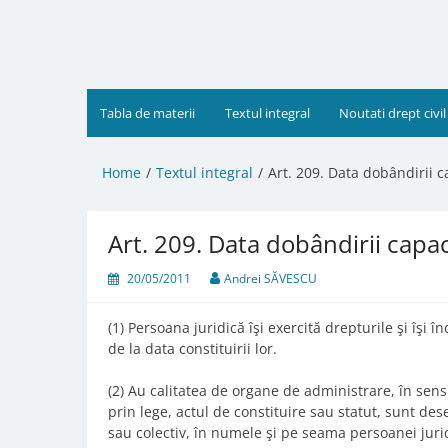
Skip
to
content
Tabla de materii
Textul integral
Noutati drept civil
Home
Textul integral
Art. 209. Data dobândirii ca
Art. 209. Data dobândirii capaci
20/05/2011
Andrei SĂVESCU
(1) Persoana juridică îşi exercită drepturile şi îşi 
de la data constituirii lor.
(2) Au calitatea de organe de administrare, în sensu
prin lege, actul de constituire sau statut, sunt des
sau colectiv, în numele şi pe seama persoanei juri