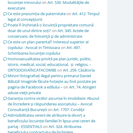
locuinței minorului
on
Art. 530. Modalităţile de
executare
Ce este prezumția de paternitate
on
Art. 412. Timpul
legal al concepţiunii
Poate fi închiriată o locuință proprietate comună
doar de unul dintre soți?
on
Art. 345. Actele de
conservare, de folosinţă şi de administrare
Ce este un plan parental? Interesul superior al
copilului - Avocat in Timisoara
on
Art. 497.
Schimbarea locuinţei copilului
Homosexualitatea privită pe plan juridic, politic,
istoric, medical, social, educațional, și religios, –
ORTODOXIAÎNCATACOMBE
on
Art. 259. Căsătoria
Minori fotografiați ilegal pentru primarul Daniel
Băluță! Imaginile făcute hoțește au fost postate pe
pagina de Facebook a edilului –
on
Art. 74. Atingeri
aduse vieţii private
Garanția contra viciilor ascunse în imobiliare: Abuzul
de încredere și răspunderea asociatului – Avocat
Consultanță București
on
Art. 1707. Condiţii
Admisibilitatea cererii de atribuire la divorț a
beneficiului locuinței familiei în lipsa unei cereri de
partaj - ESSENTIALS
on
Art. 324. Atribuirea
beneficiului contractului de închiriere