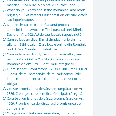
Probleme controversate privitoare la contractul de
mandat - ESSENTIALS
on
Art. 2009. Noţiunea
What do you know about the Romanian land book
registry? - R&R Partners Bucharest
on
Art. 902. Actele
sau faptele supuse notării
Notarea în cartea funciară a unui proces;
admisibilitate - Avocat in Timisoara cabinet Mirela
David
on
Art. 902. Actele sau faptele supuse notării
Cum se face un divorÈ; mai simplu, mai ieftin, mai
uÈor… – Stiri locale | Ziare locale online din România
on
Art. 529. Cuantumul întreţinerii
Cum se face un divorț; mai simplu, mai ieftin, mai
ușor… - Ziare Online 24 - Stiri Online - Stiri locale
Romania
on
Art. 529. Cuantumul întreţinerii
Luare in spatiu contracost -0733896700. Pret 1500 lei
- Locuri de munca; servicii de mutari; constructii;
luare in spatiu pentru buletin
on
Art. 1270. Forţa
obligatorie
Ce este promisiunea de vânzare cumpărare
on
Art.
2386. Creanţele care beneficiază de ipotecă legală
Ce este promisiunea de vânzare cumpărare
on
Art.
1669. Promisiunea de vânzare şi promisiunea de
cumpărare
Obligația de întreținere: exercitare, influența