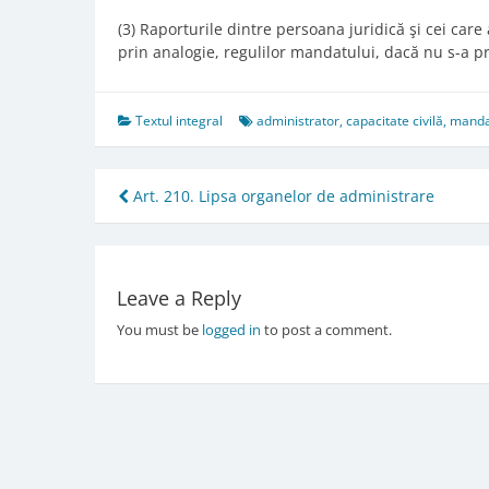
(3) Raporturile dintre persoana juridică şi cei car
prin analogie, regulilor mandatului, dacă nu s-a pre
Textul integral
administrator
,
capacitate civilă
,
manda
Post
Art. 210. Lipsa organelor de administrare
navigation
Leave a Reply
You must be
logged in
to post a comment.