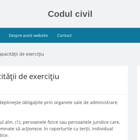
Codul civil
Despre acest website
Contact
pacităţii de exerciţiu
tăţii de exerciţiu
îndeplineşte obligaţiile prin organele sale de administrare,
l alin. (1), persoanele fizice sau persoanele juridice care,
emnate să acţioneze, în raporturile cu terţii, individual
dice.