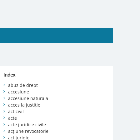
Index
abuz de drept
accesiune
accesiune naturala
acces la justiție
act civil
acte
acte juridice civile
acțiune revocatorie
act juridic