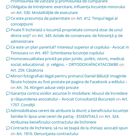
Promisiunea de vânzare şi promisiunea de cumpărare
Obligația de întreținere: exercitare, influența locuinței minorului
on
Art. 530. Modalităţile de executare
Ce este prezumția de paternitate
on
Art. 412. Timpul legal al
concepţiunii
Poate fi închiriată o locuință proprietate comună doar de unul
dintre soți?
on
Art. 345. Actele de conservare, de folosinţă şi de
administrare
Ce este un plan parental? Interesul superior al copilului - Avocat in
Timisoara
on
Art. 497. Schimbarea locuinţei copilului
Homosexualitatea privită pe plan juridic, politic, istoric, medical,
social, educațional, și religios, – ORTODOXIAÎNCATACOMBE
on
Art. 259. Căsătoria
Minori fotografiați ilegal pentru primarul Daniel Băluță! Imaginile
făcute hoțește au fost postate pe pagina de Facebook a edilului –
on
Art. 74. Atingeri aduse vieţii private
Garanția contra viciilor ascunse în imobiliare: Abuzul de încredere
și răspunderea asociatului – Avocat Consultanță București
on
Art.
1707. Condiţii
Admisibilitatea cererii de atribuire la divorț a beneficiului locuinței
familiei în lipsa unei cereri de partaj - ESSENTIALS
on
Art. 324.
Atribuirea beneficiului contractului de închiriere
Contracte de închiriere, să nu iei țeapă de la chiriași; avocații spun
on
Art. 1816. Denunţarea contractului