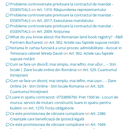
Probleme controversate privitoare la contractul de mandat -
ESSENTIALS
on
Art. 1310. Răspunderea reprezentantului
Probleme controversate privitoare la contractul de mandat -
ESSENTIALS
on
Art. 2017. Executarea mandatului
Probleme controversate privitoare la contractul de mandat -
ESSENTIALS
on
Art. 2009. Noţiunea
What do you know about the Romanian land book registry? - R&R
Partners Bucharest
on
Art. 902. Actele sau faptele supuse notării
Notarea în cartea funciară a unui proces; admisibilitate - Avocat in
Timisoara cabinet Mirela David
on
Art. 902. Actele sau faptele
supuse notării
Cum se face un divorÈ; mai simplu, mai ieftin, mai uÈor… – Stiri
locale | Ziare locale online din România
on
Art. 529. Cuantumul
întreţinerii
Cum se face un divorț; mai simplu, mai ieftin, mai ușor… - Ziare
Online 24 - Stiri Online - Stiri locale Romania
on
Art. 529.
Cuantumul întreţinerii
Luare in spatiu contracost -0733896700. Pret 1500 lei - Locuri de
munca; servicii de mutari; constructii; luare in spatiu pentru
buletin
on
Art. 1270. Forţa obligatorie
Ce este promisiunea de vânzare cumpărare
on
Art. 2386.
Creanţele care beneficiază de ipotecă legală
Ce este promisiunea de vânzare cumpărare
on
Art. 1669.