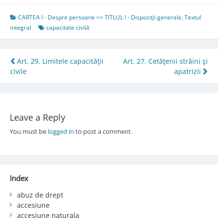
CARTEA I - Despre persoane >> TITLUL I - Dispoziţii generale
,
Textul
integral
capacitate civilă
Post
Art. 29. Limitele capacităţii
Art. 27. Cetăţenii străini şi
civile
apatrizii
navigation
Leave a Reply
You must be
logged in
to post a comment.
Index
abuz de drept
accesiune
accesiune naturala