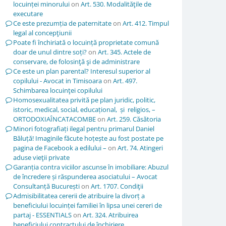
locuinței minorului
on
Art. 530. Modalităţile de
executare
Ce este prezumția de paternitate
on
Art. 412. Timpul
legal al concepţiunii
Poate fi închiriată o locuință proprietate comună
doar de unul dintre soți?
on
Art. 345. Actele de
conservare, de folosinţă şi de administrare
Ce este un plan parental? Interesul superior al
copilului - Avocat in Timisoara
on
Art. 497.
Schimbarea locuinţei copilului
Homosexualitatea privită pe plan juridic, politic,
istoric, medical, social, educațional, și religios, –
ORTODOXIAÎNCATACOMBE
on
Art. 259. Căsătoria
Minori fotografiați ilegal pentru primarul Daniel
Băluță! Imaginile făcute hoțește au fost postate pe
pagina de Facebook a edilului –
on
Art. 74. Atingeri
aduse vieţii private
Garanția contra viciilor ascunse în imobiliare: Abuzul
de încredere și răspunderea asociatului – Avocat
Consultanță București
on
Art. 1707. Condiţii
Admisibilitatea cererii de atribuire la divorț a
beneficiului locuinței familiei în lipsa unei cereri de
partaj - ESSENTIALS
on
Art. 324. Atribuirea
beneficiului contractului de închiriere