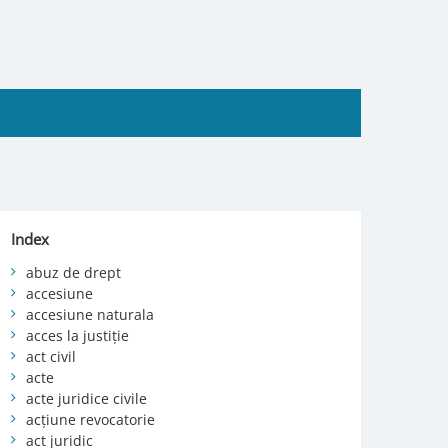
Index
abuz de drept
accesiune
accesiune naturala
acces la justiție
act civil
acte
acte juridice civile
acțiune revocatorie
act juridic