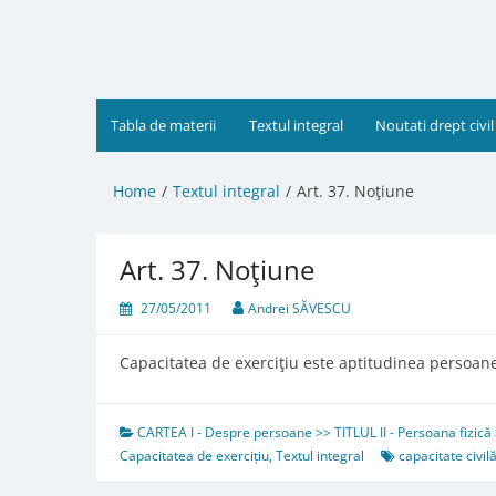
Skip
to
content
Tabla de materii
Textul integral
Noutati drept civil
Home
Textul integral
Art. 37. Noţiune
Art. 37. Noţiune
27/05/2011
Andrei SĂVESCU
Capacitatea de exerciţiu este aptitudinea persoanei
CARTEA I - Despre persoane >> TITLUL II - Persoana fizică 
Capacitatea de exercițiu
,
Textul integral
capacitate civil