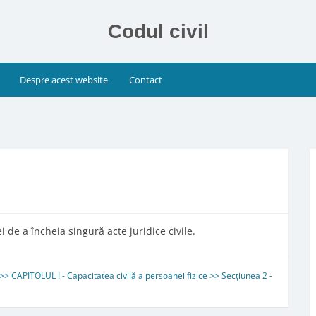
Codul civil
Despre acest website
Contact
 de a încheia singură acte juridice civile.
>> CAPITOLUL I - Capacitatea civilă a persoanei fizice >> Secțiunea 2 -
ă