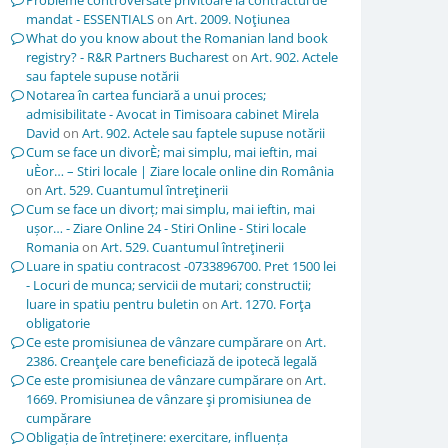
Probleme controversate privitoare la contractul de
mandat - ESSENTIALS
on
Art. 2009. Noţiunea
What do you know about the Romanian land book
registry? - R&R Partners Bucharest
on
Art. 902. Actele
sau faptele supuse notării
Notarea în cartea funciară a unui proces;
admisibilitate - Avocat in Timisoara cabinet Mirela
David
on
Art. 902. Actele sau faptele supuse notării
Cum se face un divorÈ; mai simplu, mai ieftin, mai
uÈor… – Stiri locale | Ziare locale online din România
on
Art. 529. Cuantumul întreţinerii
Cum se face un divorț; mai simplu, mai ieftin, mai
ușor… - Ziare Online 24 - Stiri Online - Stiri locale
Romania
on
Art. 529. Cuantumul întreţinerii
Luare in spatiu contracost -0733896700. Pret 1500 lei
- Locuri de munca; servicii de mutari; constructii;
luare in spatiu pentru buletin
on
Art. 1270. Forţa
obligatorie
Ce este promisiunea de vânzare cumpărare
on
Art.
2386. Creanţele care beneficiază de ipotecă legală
Ce este promisiunea de vânzare cumpărare
on
Art.
1669. Promisiunea de vânzare şi promisiunea de
cumpărare
Obligația de întreținere: exercitare, influența