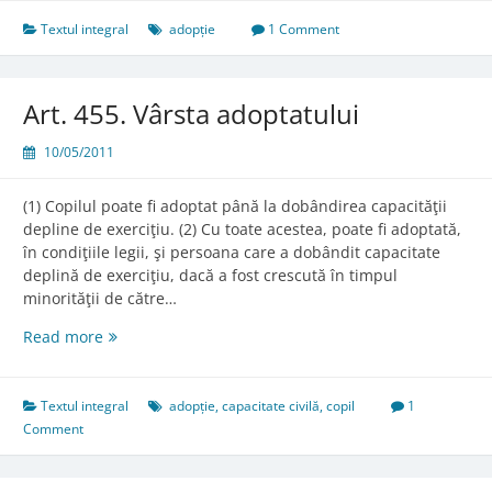
Textul integral
adopție
1 Comment
Art. 455. Vârsta adoptatului
10/05/2011
(1) Copilul poate fi adoptat până la dobândirea capacităţii
depline de exerciţiu. (2) Cu toate acestea, poate fi adoptată,
în condiţiile legii, şi persoana care a dobândit capacitate
deplină de exerciţiu, dacă a fost crescută în timpul
minorităţii de către…
Art.
Read more
455.
Vârsta
adoptatului
Textul integral
adopție
,
capacitate civilă
,
copil
1
Comment