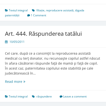
443.
Contestarea
filiaţiei
Textul integral
filiație
,
reproducere asistată
,
tăgada
paternității
1 Comment
Art. 444. Răspunderea tatălui
10/05/2011
Cel care, după ce a consimţit la reproducerea asistată
medical cu terţ donator, nu recunoaşte copilul astfel născut
în afara căsătoriei răspunde faţă de mamă şi faţă de copil.
În acest caz, paternitatea copilului este stabilită pe cale
judecătorească în…
Art.
Read more
444.
Răspunderea
tatălui
Textul integral
răspundere
Leave a comment