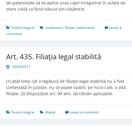
de paternitate să se aplice unui copil înregistrat în actele de
stare civilă ca fiind născut din căsătorie.
Textul integral
contestare
,
filiație
,
paternitate
Leave a
comment
Art. 435. Filiaţia legal stabilită
10/05/2011
(1) Atât timp cât o legătură de filiaţie legal stabilită nu a fost
contestată în justiţie, nu se poate stabili, pe nicio cale, o altă
filiaţie. (2) Dispoziţiile art. 99 alin. (4) rămân aplicabile.
Textul integral
filiație
Leave a comment