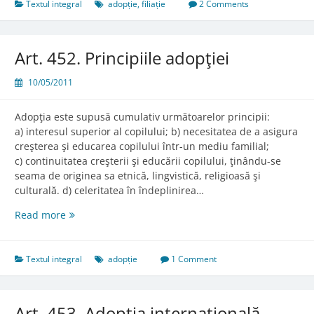
Textul integral
adopție
,
filiație
2 Comments
Art. 452. Principiile adopţiei
10/05/2011
Adopţia este supusă cumulativ următoarelor principii:
a) interesul superior al copilului; b) necesitatea de a asigura
creşterea şi educarea copilului într-un mediu familial;
c) continuitatea creşterii şi educării copilului, ţinându-se
seama de originea sa etnică, lingvistică, religioasă şi
culturală. d) celeritatea în îndeplinirea…
Art.
Read more
452.
Principiile
adopţiei
Textul integral
adopție
1 Comment
Art. 453. Adopţia internaţională