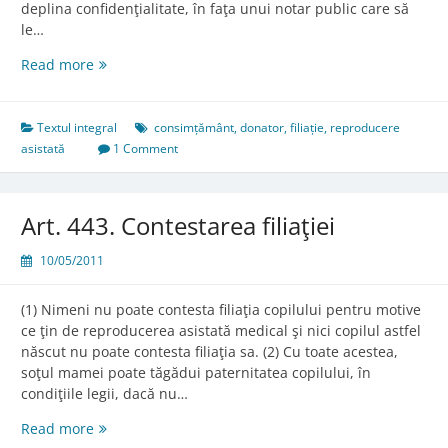
deplina confidenţialitate, în faţa unui notar public care să
le…
Art.
Read more
442.
Condiţii
Textul integral
consimțământ
,
donator
,
filiație
,
reproducere
asistată
1 Comment
Art. 443. Contestarea filiaţiei
10/05/2011
(1) Nimeni nu poate contesta filiaţia copilului pentru motive
ce ţin de reproducerea asistată medical şi nici copilul astfel
născut nu poate contesta filiaţia sa. (2) Cu toate acestea,
soţul mamei poate tăgădui paternitatea copilului, în
condiţiile legii, dacă nu…
Art.
Read more