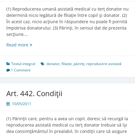
(1) Reproducerea umană asistată medical cu terţ donator nu
determină nicio legătură de filiaţie între copil şi donator. (2)
În acest caz, nicio acţiune în răspundere nu poate fi pornită
împotriva donatorului. (3) Părinţi, în sensul dat de prezenta
secţiune,…
Art.
Read more
441.
Regimul
filiaţiei
Textul integral
donator
,
filiație
,
părinți
,
reproducere asistată
1 Comment
Art. 442. Condiţii
10/05/2011
(1) Părinţii care, pentru a avea un copil, doresc să recurgă la
reproducerea asistată medical cu terţ donator trebuie să îşi
dea consimţământul în prealabil, în condiţii care să asigure