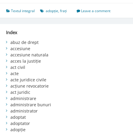
Textul integral
adopție
,
frați
Leave a comment
Index
abuz de drept
accesiune
accesiune naturala
acces la justiție
act civil
acte
acte juridice civile
acțiune revocatorie
act juridic
administrare
administrare bunuri
administrator
adoptat
adoptator
adopție