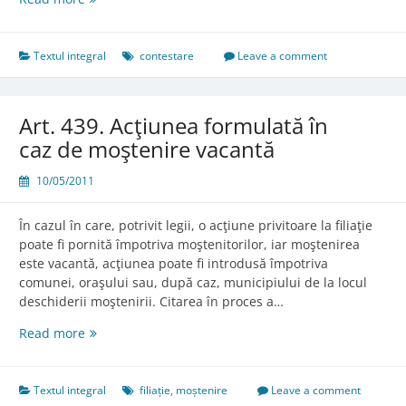
438.
Situaţia
copilului
Textul integral
contestare
Leave a comment
Art. 439. Acţiunea formulată în
caz de moştenire vacantă
10/05/2011
În cazul în care, potrivit legii, o acţiune privitoare la filiaţie
poate fi pornită împotriva moştenitorilor, iar moştenirea
este vacantă, acţiunea poate fi introdusă împotriva
comunei, oraşului sau, după caz, municipiului de la locul
deschiderii moştenirii. Citarea în proces a…
Art.
Read more
439.
Acţiunea
formulată
Textul integral
filiație
,
moștenire
Leave a comment