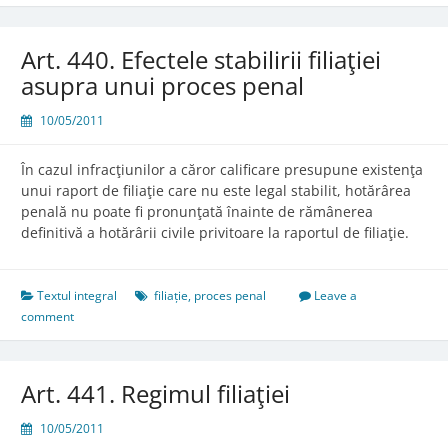
în
caz
de
Art. 440. Efectele stabilirii filiaţiei
moştenire
asupra unui proces penal
vacantă
10/05/2011
În cazul infracţiunilor a căror calificare presupune existenţa
unui raport de filiaţie care nu este legal stabilit, hotărârea
penală nu poate fi pronunţată înainte de rămânerea
definitivă a hotărârii civile privitoare la raportul de filiaţie.
Textul integral
filiație
,
proces penal
Leave a
comment
Art. 441. Regimul filiaţiei
10/05/2011