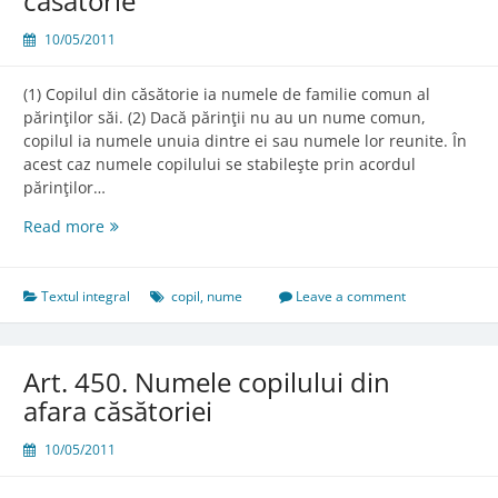
căsătorie
10/05/2011
(1) Copilul din căsătorie ia numele de familie comun al
părinţilor săi. (2) Dacă părinţii nu au un nume comun,
copilul ia numele unuia dintre ei sau numele lor reunite. În
acest caz numele copilului se stabileşte prin acordul
părinţilor…
Art.
Read more
449.
Numele
copilului
Textul integral
copil
,
nume
Leave a comment
din
căsătorie
Art. 450. Numele copilului din
afara căsătoriei
10/05/2011