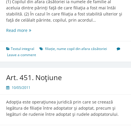
(1) Copilul din afara căsătoriei ia numele de familie al
aceluia dintre părinţi faţă de care filiaţia a fost mai întâi
stabilită. (2) În cazul în care filiaţia a fost stabilită ulterior şi
faţă de celălalt părinte, copilul, prin acordul…
Art.
Read more
450.
Numele
copilului
Textul integral
filiație
,
nume copil din afara căsătoriei
din
Leave a comment
afara
căsătoriei
Art. 451. Noţiune
10/05/2011
Adopţia este operaţiunea juridică prin care se creează
legătura de filiaţie între adoptator şi adoptat, precum şi
legături de rudenie între adoptat şi rudele adoptatorului.