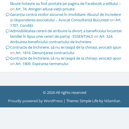
făcute hoțește au fost postate pe pagina de Facebook a edilului –
on
Art. 74. Atingeri aduse vieţii private
Garanția contra viciilor ascunse în imobiliare: Abuzul de încredere
și răspunderea asociatului – Avocat Consultanță București
on
Art.
1707. Condiţii
Admisibilitatea cererii de atribuire la divorț a beneficiului locuinței
familiei în lipsa unei cereri de partaj - ESSENTIALS
on
Art. 324.
Atribuirea beneficiului contractului de închiriere
Contracte de închiriere, să nu iei țeapă de la chiriași; avocații spun
on
Art. 1816. Denunţarea contractului
Contracte de închiriere, să nu iei țeapă de la chiriași; avocații spun
on
Art. 1809. Expirarea termenului
© 2026 All rights reserved
Proudly powered by WordPress
|
Theme: Simple Life by
Nilambar
.