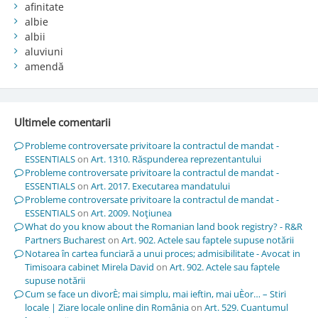
afinitate
albie
albii
aluviuni
amendă
Ultimele comentarii
Probleme controversate privitoare la contractul de mandat -
ESSENTIALS
on
Art. 1310. Răspunderea reprezentantului
Probleme controversate privitoare la contractul de mandat -
ESSENTIALS
on
Art. 2017. Executarea mandatului
Probleme controversate privitoare la contractul de mandat -
ESSENTIALS
on
Art. 2009. Noţiunea
What do you know about the Romanian land book registry? - R&R
Partners Bucharest
on
Art. 902. Actele sau faptele supuse notării
Notarea în cartea funciară a unui proces; admisibilitate - Avocat in
Timisoara cabinet Mirela David
on
Art. 902. Actele sau faptele
supuse notării
Cum se face un divorÈ; mai simplu, mai ieftin, mai uÈor… – Stiri
locale | Ziare locale online din România
on
Art. 529. Cuantumul