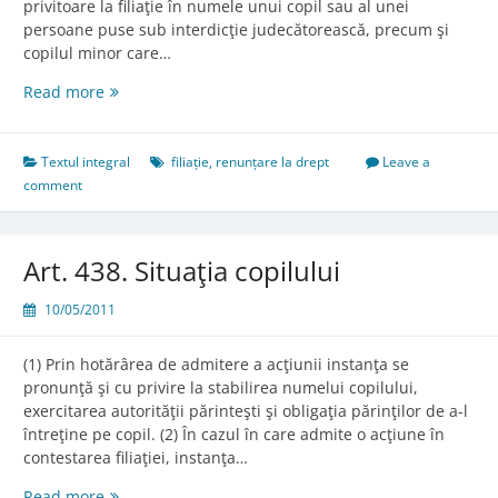
privitoare la filiaţie în numele unui copil sau al unei
persoane puse sub interdicţie judecătorească, precum şi
copilul minor care…
Art.
Read more
437.
Inadmisibilitatea
renunţării
Textul integral
filiație
,
renunțare la drept
Leave a
comment
Art. 438. Situaţia copilului
10/05/2011
(1) Prin hotărârea de admitere a acţiunii instanţa se
pronunţă şi cu privire la stabilirea numelui copilului,
exercitarea autorităţii părinteşti şi obligaţia părinţilor de a-l
întreţine pe copil. (2) În cazul în care admite o acţiune în
contestarea filiaţiei, instanţa…
Art.
Read more