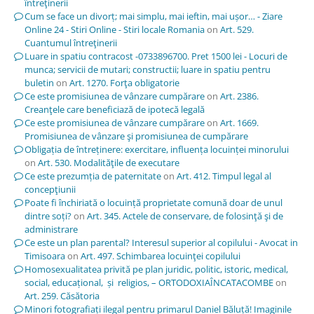
întreţinerii
Cum se face un divorț; mai simplu, mai ieftin, mai ușor… - Ziare
Online 24 - Stiri Online - Stiri locale Romania
on
Art. 529.
Cuantumul întreţinerii
Luare in spatiu contracost -0733896700. Pret 1500 lei - Locuri de
munca; servicii de mutari; constructii; luare in spatiu pentru
buletin
on
Art. 1270. Forţa obligatorie
Ce este promisiunea de vânzare cumpărare
on
Art. 2386.
Creanţele care beneficiază de ipotecă legală
Ce este promisiunea de vânzare cumpărare
on
Art. 1669.
Promisiunea de vânzare şi promisiunea de cumpărare
Obligația de întreținere: exercitare, influența locuinței minorului
on
Art. 530. Modalităţile de executare
Ce este prezumția de paternitate
on
Art. 412. Timpul legal al
concepţiunii
Poate fi închiriată o locuință proprietate comună doar de unul
dintre soți?
on
Art. 345. Actele de conservare, de folosinţă şi de
administrare
Ce este un plan parental? Interesul superior al copilului - Avocat in
Timisoara
on
Art. 497. Schimbarea locuinţei copilului
Homosexualitatea privită pe plan juridic, politic, istoric, medical,
social, educațional, și religios, – ORTODOXIAÎNCATACOMBE
on
Art. 259. Căsătoria
Minori fotografiați ilegal pentru primarul Daniel Băluță! Imaginile