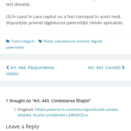
terţ donator.
(3) În cazul în care copilul nu a fost conceput în acest mod,
dispoziţiile privind tăgăduirea paternităţii rămân aplicabile.
Textul integral
filiație
,
reproducere asistată
,
tăgada
paternității
Post
Art. 444. Răspunderea
Art. 442. Condiţii
tatălui
navigation
1 thought on “
Art. 443. Contestarea filiaţiei
”
Pingback:
Filiatia paterna in contextul reproducerii umane
asistate. Scurte consideratii « JURIDICE.ro
Leave a Reply