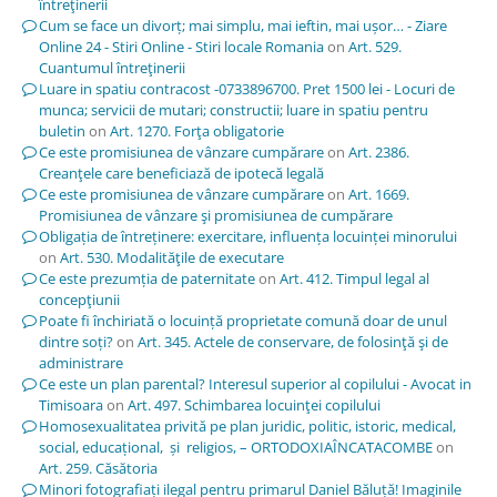
întreţinerii
Cum se face un divorț; mai simplu, mai ieftin, mai ușor… - Ziare
Online 24 - Stiri Online - Stiri locale Romania
on
Art. 529.
Cuantumul întreţinerii
Luare in spatiu contracost -0733896700. Pret 1500 lei - Locuri de
munca; servicii de mutari; constructii; luare in spatiu pentru
buletin
on
Art. 1270. Forţa obligatorie
Ce este promisiunea de vânzare cumpărare
on
Art. 2386.
Creanţele care beneficiază de ipotecă legală
Ce este promisiunea de vânzare cumpărare
on
Art. 1669.
Promisiunea de vânzare şi promisiunea de cumpărare
Obligația de întreținere: exercitare, influența locuinței minorului
on
Art. 530. Modalităţile de executare
Ce este prezumția de paternitate
on
Art. 412. Timpul legal al
concepţiunii
Poate fi închiriată o locuință proprietate comună doar de unul
dintre soți?
on
Art. 345. Actele de conservare, de folosinţă şi de
administrare
Ce este un plan parental? Interesul superior al copilului - Avocat in
Timisoara
on
Art. 497. Schimbarea locuinţei copilului
Homosexualitatea privită pe plan juridic, politic, istoric, medical,
social, educațional, și religios, – ORTODOXIAÎNCATACOMBE
on
Art. 259. Căsătoria
Minori fotografiați ilegal pentru primarul Daniel Băluță! Imaginile