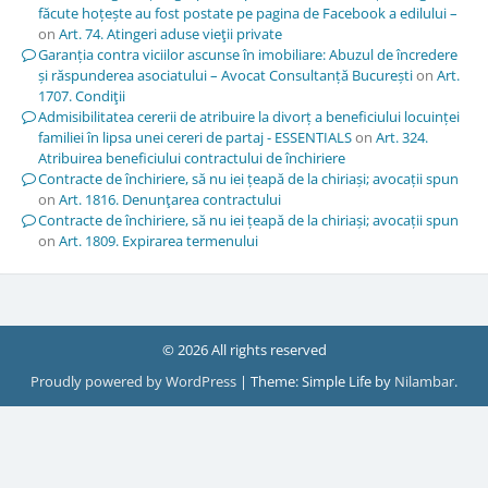
făcute hoțește au fost postate pe pagina de Facebook a edilului –
on
Art. 74. Atingeri aduse vieţii private
Garanția contra viciilor ascunse în imobiliare: Abuzul de încredere
și răspunderea asociatului – Avocat Consultanță București
on
Art.
1707. Condiţii
Admisibilitatea cererii de atribuire la divorț a beneficiului locuinței
familiei în lipsa unei cereri de partaj - ESSENTIALS
on
Art. 324.
Atribuirea beneficiului contractului de închiriere
Contracte de închiriere, să nu iei țeapă de la chiriași; avocații spun
on
Art. 1816. Denunţarea contractului
Contracte de închiriere, să nu iei țeapă de la chiriași; avocații spun
on
Art. 1809. Expirarea termenului
© 2026 All rights reserved
Proudly powered by WordPress
|
Theme: Simple Life by
Nilambar
.