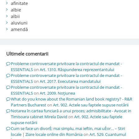
afinitate
albie
albii
aluviuni
amendă
Ultimele comentarii
Probleme controversate privitoare la contractul de mandat -
ESSENTIALS
on
Art. 1310. Răspunderea reprezentantului
Probleme controversate privitoare la contractul de mandat -
ESSENTIALS
on
Art. 2017. Executarea mandatului
Probleme controversate privitoare la contractul de mandat -
ESSENTIALS
on
Art. 2009. Noţiunea
What do you know about the Romanian land book registry? - R&R
Partners Bucharest
on
Art. 902. Actele sau faptele supuse notării
Notarea în cartea funciară a unui proces; admisibilitate - Avocat in
Timisoara cabinet Mirela David
on
Art. 902. Actele sau faptele
supuse notării
Cum se face un divorÈ; mai simplu, mai ieftin, mai uÈor… – Stiri
locale | Ziare locale online din România
on
Art. 529. Cuantumul