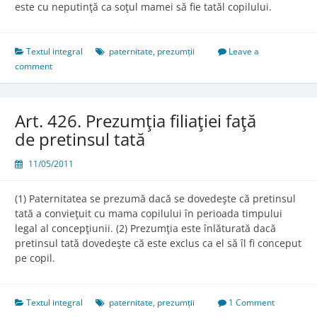
este cu neputinţă ca soţul mamei să fie tatăl copilului.
Textul integral
paternitate
,
prezumții
Leave a
comment
Art. 426. Prezumţia filiaţiei faţă
de pretinsul tată
11/05/2011
(1) Paternitatea se prezumă dacă se dovedeşte că pretinsul
tată a convieţuit cu mama copilului în perioada timpului
legal al concepţiunii. (2) Prezumţia este înlăturată dacă
pretinsul tată dovedeşte că este exclus ca el să îl fi conceput
pe copil.
Textul integral
paternitate
,
prezumții
1 Comment