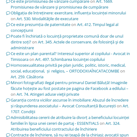
Ce este promisiunea de vânzare cumpărare
on
Art. 1669.
Promisiunea de vânzare şi promisiunea de cumpărare
Obligația de întreținere: exercitare, influența locuinței minorului
on
Art. 530. Modalităţile de executare
Ce este prezumția de paternitate
on
Art. 412. Timpul legal al
concepţiunii
Poate fi închiriată o locuință proprietate comună doar de unul
dintre soți?
on
Art. 345. Actele de conservare, de folosinţă şi de
administrare
Ce este un plan parental? Interesul superior al copilului - Avocat in
Timisoara
on
Art. 497. Schimbarea locuinţei copilului
Homosexualitatea privită pe plan juridic, politic, istoric, medical,
social, educațional, și religios, – ORTODOXIAÎNCATACOMBE
on
Art. 259. Căsătoria
Minori fotografiați ilegal pentru primarul Daniel Băluță! Imaginile
făcute hoțește au fost postate pe pagina de Facebook a edilului –
on
Art. 74. Atingeri aduse vieţii private
Garanția contra viciilor ascunse în imobiliare: Abuzul de încredere
și răspunderea asociatului – Avocat Consultanță București
on
Art.
1707. Condiţii
Admisibilitatea cererii de atribuire la divorț a beneficiului locuinței
familiei în lipsa unei cereri de partaj - ESSENTIALS
on
Art. 324.
Atribuirea beneficiului contractului de închiriere
Contracte de închiriere, să nu iei țeapă de la chiriași; avocații spun