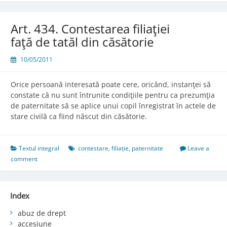
Art. 434. Contestarea filiaţiei
faţă de tatăl din căsătorie
10/05/2011
Orice persoană interesată poate cere, oricând, instanţei să
constate că nu sunt întrunite condiţiile pentru ca prezumţia
de paternitate să se aplice unui copil înregistrat în actele de
stare civilă ca fiind născut din căsătorie.
Textul integral
contestare
,
filiație
,
paternitate
Leave a
comment
Index
abuz de drept
accesiune