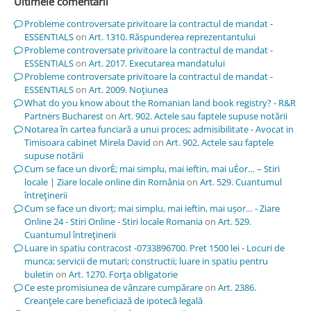
Ultimele comentarii
Probleme controversate privitoare la contractul de mandat -
ESSENTIALS
on
Art. 1310. Răspunderea reprezentantului
Probleme controversate privitoare la contractul de mandat -
ESSENTIALS
on
Art. 2017. Executarea mandatului
Probleme controversate privitoare la contractul de mandat -
ESSENTIALS
on
Art. 2009. Noţiunea
What do you know about the Romanian land book registry? - R&R
Partners Bucharest
on
Art. 902. Actele sau faptele supuse notării
Notarea în cartea funciară a unui proces; admisibilitate - Avocat in
Timisoara cabinet Mirela David
on
Art. 902. Actele sau faptele
supuse notării
Cum se face un divorÈ; mai simplu, mai ieftin, mai uÈor… – Stiri
locale | Ziare locale online din România
on
Art. 529. Cuantumul
întreţinerii
Cum se face un divorț; mai simplu, mai ieftin, mai ușor… - Ziare
Online 24 - Stiri Online - Stiri locale Romania
on
Art. 529.
Cuantumul întreţinerii
Luare in spatiu contracost -0733896700. Pret 1500 lei - Locuri de
munca; servicii de mutari; constructii; luare in spatiu pentru
buletin
on
Art. 1270. Forţa obligatorie
Ce este promisiunea de vânzare cumpărare
on
Art. 2386.
Creanţele care beneficiază de ipotecă legală