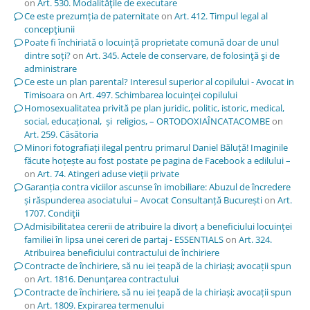
on
Art. 530. Modalităţile de executare
Ce este prezumția de paternitate
on
Art. 412. Timpul legal al
concepţiunii
Poate fi închiriată o locuință proprietate comună doar de unul
dintre soți?
on
Art. 345. Actele de conservare, de folosinţă şi de
administrare
Ce este un plan parental? Interesul superior al copilului - Avocat in
Timisoara
on
Art. 497. Schimbarea locuinţei copilului
Homosexualitatea privită pe plan juridic, politic, istoric, medical,
social, educațional, și religios, – ORTODOXIAÎNCATACOMBE
on
Art. 259. Căsătoria
Minori fotografiați ilegal pentru primarul Daniel Băluță! Imaginile
făcute hoțește au fost postate pe pagina de Facebook a edilului –
on
Art. 74. Atingeri aduse vieţii private
Garanția contra viciilor ascunse în imobiliare: Abuzul de încredere
și răspunderea asociatului – Avocat Consultanță București
on
Art.
1707. Condiţii
Admisibilitatea cererii de atribuire la divorț a beneficiului locuinței
familiei în lipsa unei cereri de partaj - ESSENTIALS
on
Art. 324.
Atribuirea beneficiului contractului de închiriere
Contracte de închiriere, să nu iei țeapă de la chiriași; avocații spun
on
Art. 1816. Denunţarea contractului
Contracte de închiriere, să nu iei țeapă de la chiriași; avocații spun
on
Art. 1809. Expirarea termenului