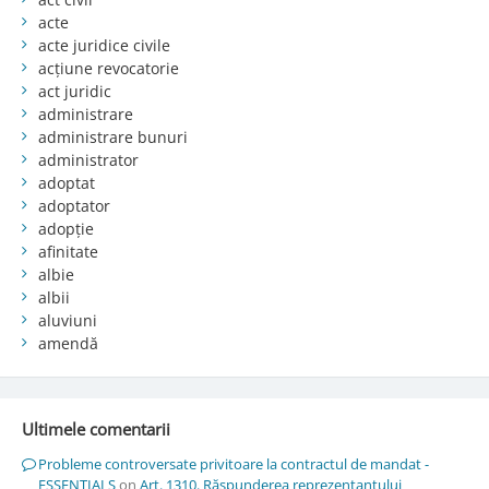
acte
acte juridice civile
acțiune revocatorie
act juridic
administrare
administrare bunuri
administrator
adoptat
adoptator
adopție
afinitate
albie
albii
aluviuni
amendă
Ultimele comentarii
Probleme controversate privitoare la contractul de mandat -
ESSENTIALS
on
Art. 1310. Răspunderea reprezentantului