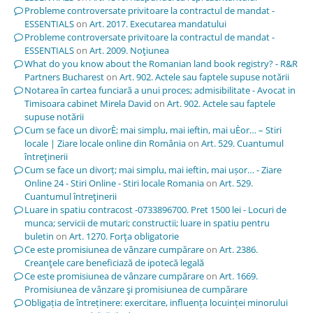
Probleme controversate privitoare la contractul de mandat -
ESSENTIALS
on
Art. 2017. Executarea mandatului
Probleme controversate privitoare la contractul de mandat -
ESSENTIALS
on
Art. 2009. Noţiunea
What do you know about the Romanian land book registry? - R&R
Partners Bucharest
on
Art. 902. Actele sau faptele supuse notării
Notarea în cartea funciară a unui proces; admisibilitate - Avocat in
Timisoara cabinet Mirela David
on
Art. 902. Actele sau faptele
supuse notării
Cum se face un divorÈ; mai simplu, mai ieftin, mai uÈor… – Stiri
locale | Ziare locale online din România
on
Art. 529. Cuantumul
întreţinerii
Cum se face un divorț; mai simplu, mai ieftin, mai ușor… - Ziare
Online 24 - Stiri Online - Stiri locale Romania
on
Art. 529.
Cuantumul întreţinerii
Luare in spatiu contracost -0733896700. Pret 1500 lei - Locuri de
munca; servicii de mutari; constructii; luare in spatiu pentru
buletin
on
Art. 1270. Forţa obligatorie
Ce este promisiunea de vânzare cumpărare
on
Art. 2386.
Creanţele care beneficiază de ipotecă legală
Ce este promisiunea de vânzare cumpărare
on
Art. 1669.
Promisiunea de vânzare şi promisiunea de cumpărare
Obligația de întreținere: exercitare, influența locuinței minorului