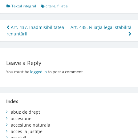
Textul integral
citare
,
filiație
Post
Art. 437. Inadmisibilitatea
Art. 435. Filiaţia legal stabilită
renunţării
navigation
Leave a Reply
You must be
logged in
to post a comment.
Index
abuz de drept
accesiune
accesiune naturala
acces la justiție
act civil