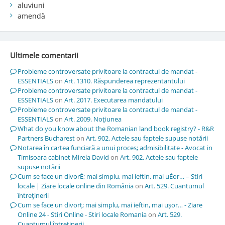
aluviuni
amendă
Ultimele comentarii
Probleme controversate privitoare la contractul de mandat -
ESSENTIALS
on
Art. 1310. Răspunderea reprezentantului
Probleme controversate privitoare la contractul de mandat -
ESSENTIALS
on
Art. 2017. Executarea mandatului
Probleme controversate privitoare la contractul de mandat -
ESSENTIALS
on
Art. 2009. Noţiunea
What do you know about the Romanian land book registry? - R&R
Partners Bucharest
on
Art. 902. Actele sau faptele supuse notării
Notarea în cartea funciară a unui proces; admisibilitate - Avocat in
Timisoara cabinet Mirela David
on
Art. 902. Actele sau faptele
supuse notării
Cum se face un divorÈ; mai simplu, mai ieftin, mai uÈor… – Stiri
locale | Ziare locale online din România
on
Art. 529. Cuantumul
întreţinerii
Cum se face un divorț; mai simplu, mai ieftin, mai ușor… - Ziare
Online 24 - Stiri Online - Stiri locale Romania
on
Art. 529.
Cuantumul întreţinerii