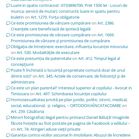
Luare in spatiu contracost -0733896700. Pret 1500 lei - Locuri de
munca; servicii de mutari; constructii; luare in spatiu pentru
buletin
on
Art. 1270. Forţa obligatorie
Ce este promisiunea de vânzare cumpărare
on
Art. 2386.
Creanţele care beneficiază de ipotecă legală
Ce este promisiunea de vânzare cumpărare
on
Art. 1669.
Promisiunea de vânzare şi promisiunea de cumpărare
Obligația de întreținere: exercitare, influența locuinței minorului
on
Art. 530. Modalităţile de executare
Ce este prezumția de paternitate
on
Art. 412. Timpul legal al
concepţiunii
Poate fi închiriată o locuință proprietate comună doar de unul
dintre soți?
on
Art. 345. Actele de conservare, de folosinţă şi de
administrare
Ce este un plan parental? Interesul superior al copilului - Avocat in
Timisoara
on
Art. 497. Schimbarea locuinţei copilului
Homosexualitatea privită pe plan juridic, politic, istoric, medical,
social, educațional, și religios, – ORTODOXIAÎNCATACOMBE
on
Art. 259. Căsătoria
Minori fotografiați ilegal pentru primarul Daniel Băluță! Imaginile
făcute hoțește au fost postate pe pagina de Facebook a edilului –
on
Art. 74. Atingeri aduse vieţii private
Garanția contra viciilor ascunse în imobiliare: Abuzul de încredere