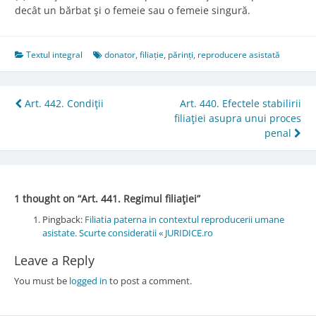
decât un bărbat şi o femeie sau o femeie singură.
Textul integral
donator
,
filiație
,
părinți
,
reproducere asistată
Post
Art. 442. Condiţii
Art. 440. Efectele stabilirii
filiaţiei asupra unui proces
navigation
penal
1 thought on “
Art. 441. Regimul filiaţiei
”
Pingback:
Filiatia paterna in contextul reproducerii umane
asistate. Scurte consideratii « JURIDICE.ro
Leave a Reply
You must be
logged in
to post a comment.