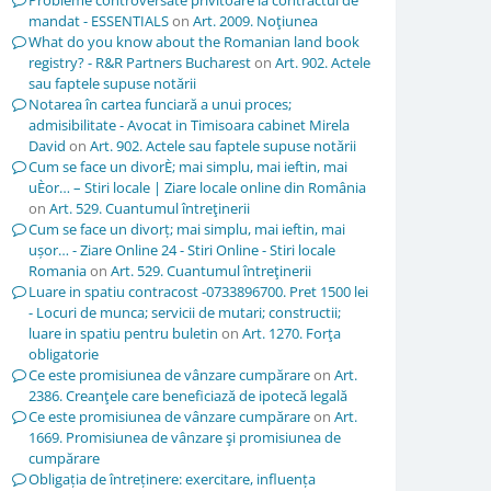
Probleme controversate privitoare la contractul de
mandat - ESSENTIALS
on
Art. 2009. Noţiunea
What do you know about the Romanian land book
registry? - R&R Partners Bucharest
on
Art. 902. Actele
sau faptele supuse notării
Notarea în cartea funciară a unui proces;
admisibilitate - Avocat in Timisoara cabinet Mirela
David
on
Art. 902. Actele sau faptele supuse notării
Cum se face un divorÈ; mai simplu, mai ieftin, mai
uÈor… – Stiri locale | Ziare locale online din România
on
Art. 529. Cuantumul întreţinerii
Cum se face un divorț; mai simplu, mai ieftin, mai
ușor… - Ziare Online 24 - Stiri Online - Stiri locale
Romania
on
Art. 529. Cuantumul întreţinerii
Luare in spatiu contracost -0733896700. Pret 1500 lei
- Locuri de munca; servicii de mutari; constructii;
luare in spatiu pentru buletin
on
Art. 1270. Forţa
obligatorie
Ce este promisiunea de vânzare cumpărare
on
Art.
2386. Creanţele care beneficiază de ipotecă legală
Ce este promisiunea de vânzare cumpărare
on
Art.
1669. Promisiunea de vânzare şi promisiunea de
cumpărare
Obligația de întreținere: exercitare, influența