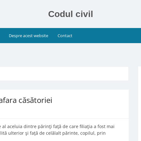
Codul civil
Despre acest website
Contact
afara căsătoriei
al aceluia dintre părinţi faţă de care filiaţia a fost mai
bilită ulterior şi faţă de celălalt părinte, copilul, prin