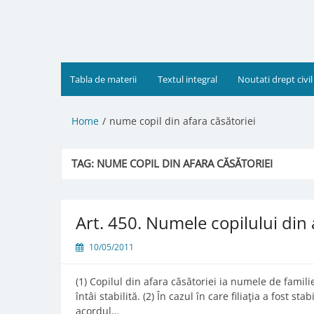
Skip
to
content
Tabla de materii
Textul integral
Noutati drept civil
Home
nume copil din afara căsătoriei
TAG:
NUME COPIL DIN AFARA CĂSĂTORIEI
Art. 450. Numele copilului din 
10/05/2011
(1) Copilul din afara căsătoriei ia numele de familie 
întâi stabilită. (2) În cazul în care filiaţia a fost sta
acordul…