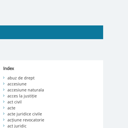
Index
abuz de drept
accesiune
accesiune naturala
acces la justiție
act civil
acte
acte juridice civile
acțiune revocatorie
act juridic