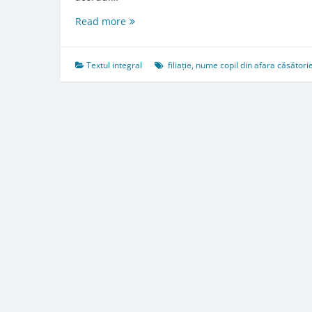
Art.
Read more
450.
Numele
copilului
Textul integral
filiație
,
nume copil din afara căsătorie
din
afara
căsătoriei