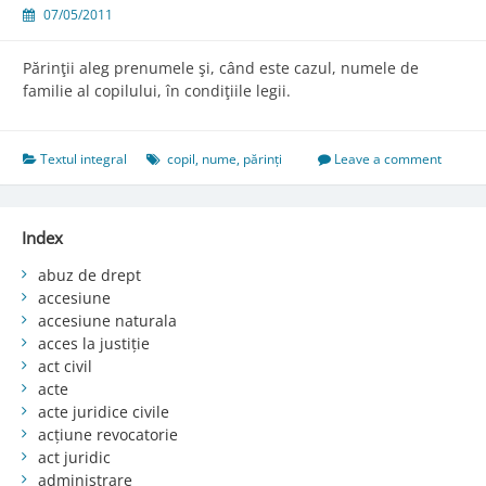
07/05/2011
Părinţii aleg prenumele şi, când este cazul, numele de
familie al copilului, în condiţiile legii.
Textul integral
copil
,
nume
,
părinți
Leave a comment
Index
abuz de drept
accesiune
accesiune naturala
acces la justiție
act civil
acte
acte juridice civile
acțiune revocatorie
act juridic
administrare