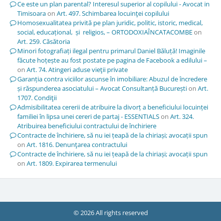
Ce este un plan parental? Interesul superior al copilului - Avocat in
Timisoara
on
Art. 497. Schimbarea locuinţei copilului
Homosexualitatea privită pe plan juridic, politic, istoric, medical,
social, educațional, și religios, – ORTODOXIAÎNCATACOMBE
on
Art. 259. Căsătoria
Minori fotografiați ilegal pentru primarul Daniel Băluță! Imaginile
făcute hoțește au fost postate pe pagina de Facebook a edilului –
on
Art. 74. Atingeri aduse vieţii private
Garanția contra viciilor ascunse în imobiliare: Abuzul de încredere
și răspunderea asociatului – Avocat Consultanță București
on
Art.
1707. Condiţii
Admisibilitatea cererii de atribuire la divorț a beneficiului locuinței
familiei în lipsa unei cereri de partaj - ESSENTIALS
on
Art. 324.
Atribuirea beneficiului contractului de închiriere
Contracte de închiriere, să nu iei țeapă de la chiriași; avocații spun
on
Art. 1816. Denunţarea contractului
Contracte de închiriere, să nu iei țeapă de la chiriași; avocații spun
on
Art. 1809. Expirarea termenului
© 2026 All rights reserved