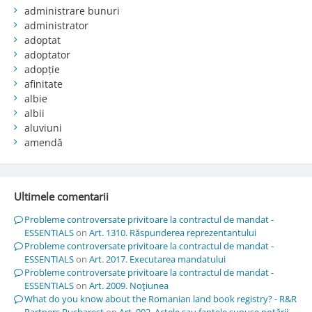
administrare bunuri
administrator
adoptat
adoptator
adopție
afinitate
albie
albii
aluviuni
amendă
Ultimele comentarii
Probleme controversate privitoare la contractul de mandat -
ESSENTIALS
on
Art. 1310. Răspunderea reprezentantului
Probleme controversate privitoare la contractul de mandat -
ESSENTIALS
on
Art. 2017. Executarea mandatului
Probleme controversate privitoare la contractul de mandat -
ESSENTIALS
on
Art. 2009. Noţiunea
What do you know about the Romanian land book registry? - R&R
Partners Bucharest
on
Art. 902. Actele sau faptele supuse notării