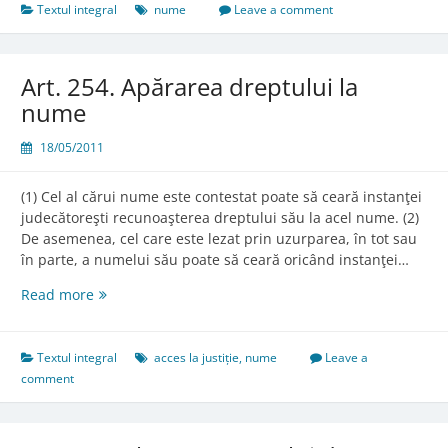
Textul integral
nume
Leave a comment
Art. 254. Apărarea dreptului la
nume
18/05/2011
(1) Cel al cărui nume este contestat poate să ceară instanţei
judecătoreşti recunoaşterea dreptului său la acel nume. (2)
De asemenea, cel care este lezat prin uzurparea, în tot sau
în parte, a numelui său poate să ceară oricând instanţei…
Art.
Read more
254.
Apărarea
dreptului
Textul integral
acces la justiție
,
nume
Leave a
la
comment
nume