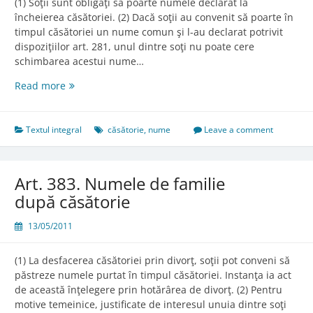
(1) Soţii sunt obligaţi să poarte numele declarat la
încheierea căsătoriei. (2) Dacă soţii au convenit să poarte în
timpul căsătoriei un nume comun şi l-au declarat potrivit
dispoziţiilor art. 281, unul dintre soţi nu poate cere
schimbarea acestui nume…
Art.
Read more
311.
Schimbarea
numelui
Textul integral
căsătorie
,
nume
Leave a comment
de
familie
Art. 383. Numele de familie
după căsătorie
13/05/2011
(1) La desfacerea căsătoriei prin divorţ, soţii pot conveni să
păstreze numele purtat în timpul căsătoriei. Instanţa ia act
de această înţelegere prin hotărârea de divorţ. (2) Pentru
motive temeinice, justificate de interesul unuia dintre soţi