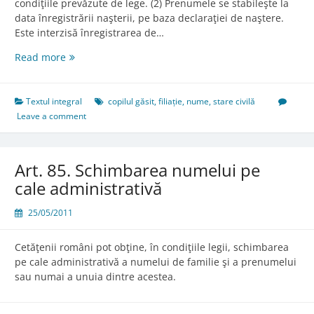
condiţiile prevăzute de lege. (2) Prenumele se stabileşte la
data înregistrării naşterii, pe baza declaraţiei de naştere.
Este interzisă înregistrarea de…
Art.
Read more
84.
Dobândirea
numelui
Textul integral
copilul găsit
,
filiație
,
nume
,
stare civilă
Leave a comment
Art. 85. Schimbarea numelui pe
cale administrativă
25/05/2011
Cetăţenii români pot obţine, în condiţiile legii, schimbarea
pe cale administrativă a numelui de familie şi a prenumelui
sau numai a unuia dintre acestea.