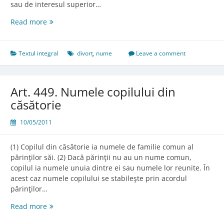
sau de interesul superior…
Art.
Read more
383.
Numele
de
Textul integral
divorț
,
nume
Leave a comment
familie
după
căsătorie
Art. 449. Numele copilului din
căsătorie
10/05/2011
(1) Copilul din căsătorie ia numele de familie comun al
părinţilor săi. (2) Dacă părinţii nu au un nume comun,
copilul ia numele unuia dintre ei sau numele lor reunite. În
acest caz numele copilului se stabileşte prin acordul
părinţilor…
Art.
Read more
449.