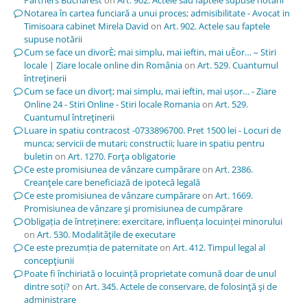
Notarea în cartea funciară a unui proces; admisibilitate - Avocat in
Timisoara cabinet Mirela David
on
Art. 902. Actele sau faptele
supuse notării
Cum se face un divorÈ; mai simplu, mai ieftin, mai uÈor… – Stiri
locale | Ziare locale online din România
on
Art. 529. Cuantumul
întreţinerii
Cum se face un divorț; mai simplu, mai ieftin, mai ușor… - Ziare
Online 24 - Stiri Online - Stiri locale Romania
on
Art. 529.
Cuantumul întreţinerii
Luare in spatiu contracost -0733896700. Pret 1500 lei - Locuri de
munca; servicii de mutari; constructii; luare in spatiu pentru
buletin
on
Art. 1270. Forţa obligatorie
Ce este promisiunea de vânzare cumpărare
on
Art. 2386.
Creanţele care beneficiază de ipotecă legală
Ce este promisiunea de vânzare cumpărare
on
Art. 1669.
Promisiunea de vânzare şi promisiunea de cumpărare
Obligația de întreținere: exercitare, influența locuinței minorului
on
Art. 530. Modalităţile de executare
Ce este prezumția de paternitate
on
Art. 412. Timpul legal al
concepţiunii
Poate fi închiriată o locuință proprietate comună doar de unul
dintre soți?
on
Art. 345. Actele de conservare, de folosinţă şi de
administrare