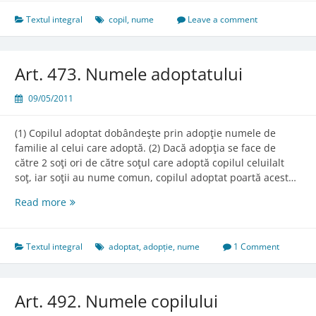
Numele
copilului
Textul integral
copil
,
nume
Leave a comment
din
căsătorie
Art. 473. Numele adoptatului
09/05/2011
(1) Copilul adoptat dobândeşte prin adopţie numele de
familie al celui care adoptă. (2) Dacă adopţia se face de
către 2 soţi ori de către soţul care adoptă copilul celuilalt
soţ, iar soţii au nume comun, copilul adoptat poartă acest…
Art.
Read more
473.
Numele
adoptatului
Textul integral
adoptat
,
adopție
,
nume
1 Comment
Art. 492. Numele copilului