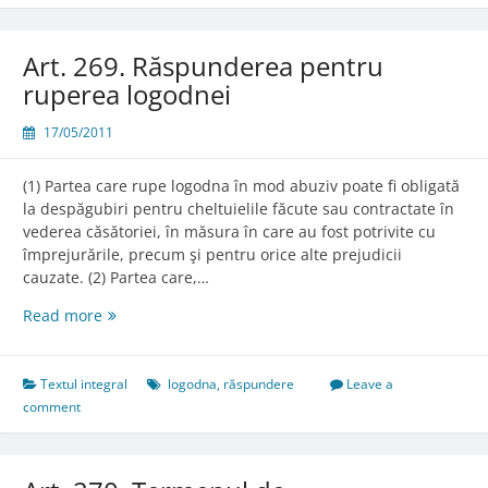
Art. 269. Răspunderea pentru
ruperea logodnei
17/05/2011
(1) Partea care rupe logodna în mod abuziv poate fi obligată
la despăgubiri pentru cheltuielile făcute sau contractate în
vederea căsătoriei, în măsura în care au fost potrivite cu
împrejurările, precum şi pentru orice alte prejudicii
cauzate. (2) Partea care,…
Art.
Read more
269.
Răspunderea
pentru
Textul integral
logodna
,
răspundere
Leave a
ruperea
comment
logodnei