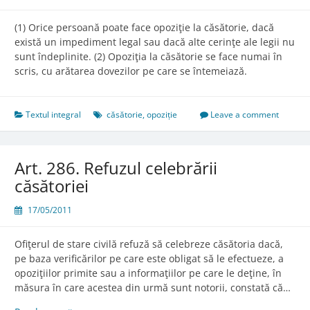
(1) Orice persoană poate face opoziţie la căsătorie, dacă
există un impediment legal sau dacă alte cerinţe ale legii nu
sunt îndeplinite. (2) Opoziţia la căsătorie se face numai în
scris, cu arătarea dovezilor pe care se întemeiază.
Textul integral
căsătorie
,
opoziție
Leave a comment
Art. 286. Refuzul celebrării
căsătoriei
17/05/2011
Ofiţerul de stare civilă refuză să celebreze căsătoria dacă,
pe baza verificărilor pe care este obligat să le efectueze, a
opoziţiilor primite sau a informaţiilor pe care le deţine, în
măsura în care acestea din urmă sunt notorii, constată că…