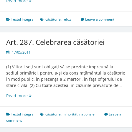
Art.
Read more
286.
Refuzul
celebrării
Textul integral
căsătorie
,
refuz
Leave a comment
căsătoriei
Art. 287. Celebrarea căsătoriei
17/05/2011
(1) Viitorii soţi sunt obligaţi să se prezinte împreună la
sediul primăriei, pentru a-şi da consimţământul la căsătorie
în mod public, în prezenţa a 2 martori, în faţa ofiţerului de
stare civilă. (2) Cu toate acestea, în cazurile prevăzute de…
Art.
Read more
287.
Celebrarea
căsătoriei
Textul integral
căsătorie
,
minorități naționale
Leave a
comment