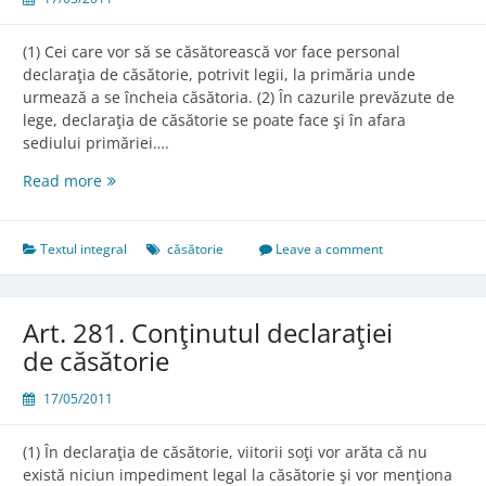
(1) Cei care vor să se căsătorească vor face personal
declaraţia de căsătorie, potrivit legii, la primăria unde
urmează a se încheia căsătoria. (2) În cazurile prevăzute de
lege, declaraţia de căsătorie se poate face şi în afara
sediului primăriei….
Art.
Read more
280.
Declaraţia
de
Textul integral
căsătorie
Leave a comment
căsătorie
Art. 281. Conţinutul declaraţiei
de căsătorie
17/05/2011
(1) În declaraţia de căsătorie, viitorii soţi vor arăta că nu
există niciun impediment legal la căsătorie şi vor menţiona