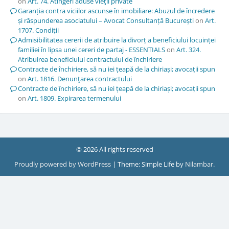
on
Art. 74. Atingeri aduse vieţii private
Garanția contra viciilor ascunse în imobiliare: Abuzul de încredere
și răspunderea asociatului – Avocat Consultanță București
on
Art.
1707. Condiţii
Admisibilitatea cererii de atribuire la divorț a beneficiului locuinței
familiei în lipsa unei cereri de partaj - ESSENTIALS
on
Art. 324.
Atribuirea beneficiului contractului de închiriere
Contracte de închiriere, să nu iei țeapă de la chiriași; avocații spun
on
Art. 1816. Denunţarea contractului
Contracte de închiriere, să nu iei țeapă de la chiriași; avocații spun
on
Art. 1809. Expirarea termenului
© 2026 All rights reserved
Proudly powered by WordPress
|
Theme: Simple Life by
Nilambar
.