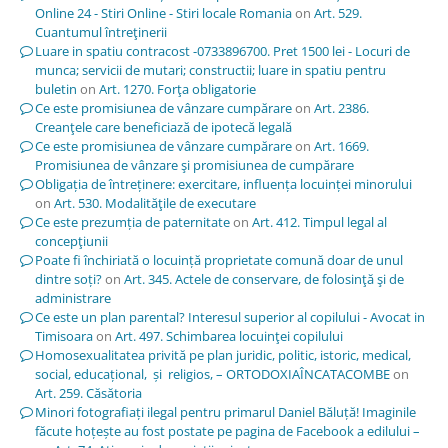
Online 24 - Stiri Online - Stiri locale Romania
on
Art. 529.
Cuantumul întreţinerii
Luare in spatiu contracost -0733896700. Pret 1500 lei - Locuri de
munca; servicii de mutari; constructii; luare in spatiu pentru
buletin
on
Art. 1270. Forţa obligatorie
Ce este promisiunea de vânzare cumpărare
on
Art. 2386.
Creanţele care beneficiază de ipotecă legală
Ce este promisiunea de vânzare cumpărare
on
Art. 1669.
Promisiunea de vânzare şi promisiunea de cumpărare
Obligația de întreținere: exercitare, influența locuinței minorului
on
Art. 530. Modalităţile de executare
Ce este prezumția de paternitate
on
Art. 412. Timpul legal al
concepţiunii
Poate fi închiriată o locuință proprietate comună doar de unul
dintre soți?
on
Art. 345. Actele de conservare, de folosinţă şi de
administrare
Ce este un plan parental? Interesul superior al copilului - Avocat in
Timisoara
on
Art. 497. Schimbarea locuinţei copilului
Homosexualitatea privită pe plan juridic, politic, istoric, medical,
social, educațional, și religios, – ORTODOXIAÎNCATACOMBE
on
Art. 259. Căsătoria
Minori fotografiați ilegal pentru primarul Daniel Băluță! Imaginile
făcute hoțește au fost postate pe pagina de Facebook a edilului –