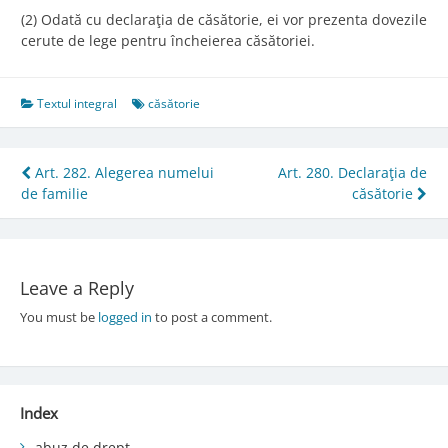
(2) Odată cu declaraţia de căsătorie, ei vor prezenta dovezile
cerute de lege pentru încheierea căsătoriei.
Textul integral
căsătorie
Post
Art. 282. Alegerea numelui
Art. 280. Declaraţia de
de familie
căsătorie
navigation
Leave a Reply
You must be
logged in
to post a comment.
Index
abuz de drept