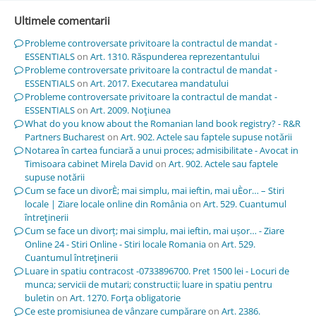
Ultimele comentarii
Probleme controversate privitoare la contractul de mandat -
ESSENTIALS
on
Art. 1310. Răspunderea reprezentantului
Probleme controversate privitoare la contractul de mandat -
ESSENTIALS
on
Art. 2017. Executarea mandatului
Probleme controversate privitoare la contractul de mandat -
ESSENTIALS
on
Art. 2009. Noţiunea
What do you know about the Romanian land book registry? - R&R
Partners Bucharest
on
Art. 902. Actele sau faptele supuse notării
Notarea în cartea funciară a unui proces; admisibilitate - Avocat in
Timisoara cabinet Mirela David
on
Art. 902. Actele sau faptele
supuse notării
Cum se face un divorÈ; mai simplu, mai ieftin, mai uÈor… – Stiri
locale | Ziare locale online din România
on
Art. 529. Cuantumul
întreţinerii
Cum se face un divorț; mai simplu, mai ieftin, mai ușor… - Ziare
Online 24 - Stiri Online - Stiri locale Romania
on
Art. 529.
Cuantumul întreţinerii
Luare in spatiu contracost -0733896700. Pret 1500 lei - Locuri de
munca; servicii de mutari; constructii; luare in spatiu pentru
buletin
on
Art. 1270. Forţa obligatorie
Ce este promisiunea de vânzare cumpărare
on
Art. 2386.