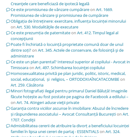
Creanţele care beneficiază de ipotecă legală
Ce este promisiunea de vânzare cumpărare
on
Art. 1669.
Promisiunea de vânzare şi promisiunea de cumpărare
Obligația de întreținere: exercitare, influența locuinței minorului
on
Art. 530. Modalităţile de executare
Ce este prezumția de paternitate
on
Art. 412. Timpul legal al
concepţiunii
Poate fi închiriată o locuință proprietate comună doar de unul
dintre soți?
on
Art. 345. Actele de conservare, de folosinţă şi de
administrare
Ce este un plan parental? Interesul superior al copilului - Avocat in
Timisoara
on
Art. 497. Schimbarea locuinţei copilului
Homosexualitatea privită pe plan juridic, politic, istoric, medical,
social, educațional, și religios, – ORTODOXIAÎNCATACOMBE
on
Art. 259. Căsătoria
Minori fotografiați ilegal pentru primarul Daniel Băluță! Imaginile
făcute hoțește au fost postate pe pagina de Facebook a edilului –
on
Art. 74. Atingeri aduse vieţii private
Garanția contra viciilor ascunse în imobiliare: Abuzul de încredere
și răspunderea asociatului – Avocat Consultanță București
on
Art.
1707. Condiţii
Admisibilitatea cererii de atribuire la divorț a beneficiului locuinței
familiei în lipsa unei cereri de partaj - ESSENTIALS
on
Art. 324.