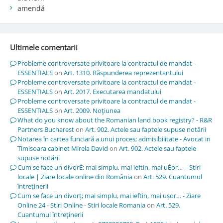
amendă
Ultimele comentarii
Probleme controversate privitoare la contractul de mandat -
ESSENTIALS
on
Art. 1310. Răspunderea reprezentantului
Probleme controversate privitoare la contractul de mandat -
ESSENTIALS
on
Art. 2017. Executarea mandatului
Probleme controversate privitoare la contractul de mandat -
ESSENTIALS
on
Art. 2009. Noţiunea
What do you know about the Romanian land book registry? - R&R
Partners Bucharest
on
Art. 902. Actele sau faptele supuse notării
Notarea în cartea funciară a unui proces; admisibilitate - Avocat in
Timisoara cabinet Mirela David
on
Art. 902. Actele sau faptele
supuse notării
Cum se face un divorÈ; mai simplu, mai ieftin, mai uÈor… – Stiri
locale | Ziare locale online din România
on
Art. 529. Cuantumul
întreţinerii
Cum se face un divorț; mai simplu, mai ieftin, mai ușor… - Ziare
Online 24 - Stiri Online - Stiri locale Romania
on
Art. 529.
Cuantumul întreţinerii