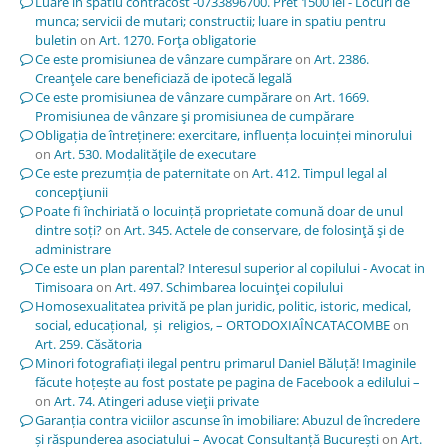
Luare in spatiu contracost -0733896700. Pret 1500 lei - Locuri de
munca; servicii de mutari; constructii; luare in spatiu pentru
buletin
on
Art. 1270. Forţa obligatorie
Ce este promisiunea de vânzare cumpărare
on
Art. 2386.
Creanţele care beneficiază de ipotecă legală
Ce este promisiunea de vânzare cumpărare
on
Art. 1669.
Promisiunea de vânzare şi promisiunea de cumpărare
Obligația de întreținere: exercitare, influența locuinței minorului
on
Art. 530. Modalităţile de executare
Ce este prezumția de paternitate
on
Art. 412. Timpul legal al
concepţiunii
Poate fi închiriată o locuință proprietate comună doar de unul
dintre soți?
on
Art. 345. Actele de conservare, de folosinţă şi de
administrare
Ce este un plan parental? Interesul superior al copilului - Avocat in
Timisoara
on
Art. 497. Schimbarea locuinţei copilului
Homosexualitatea privită pe plan juridic, politic, istoric, medical,
social, educațional, și religios, – ORTODOXIAÎNCATACOMBE
on
Art. 259. Căsătoria
Minori fotografiați ilegal pentru primarul Daniel Băluță! Imaginile
făcute hoțește au fost postate pe pagina de Facebook a edilului –
on
Art. 74. Atingeri aduse vieţii private
Garanția contra viciilor ascunse în imobiliare: Abuzul de încredere
și răspunderea asociatului – Avocat Consultanță București
on
Art.