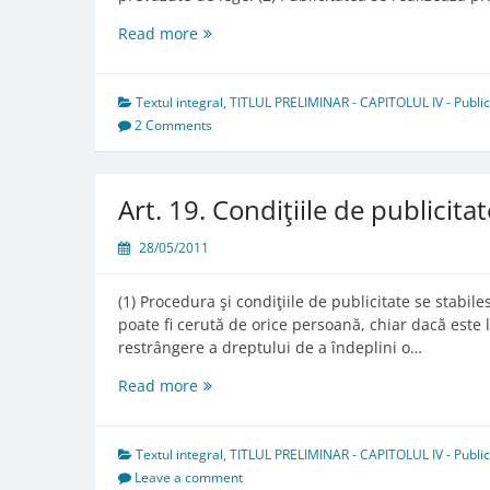
Art.
Read more
18.
Obiectul
publicităţii
Textul integral
,
TITLUL PRELIMINAR - CAPITOLUL IV - Publicita
şi
2 Comments
modalităţile
de
realizare
Art. 19. Condiţiile de publicitat
28/05/2011
(1) Procedura şi condiţiile de publicitate se stabiles
poate fi cerută de orice persoană, chiar dacă este 
restrângere a dreptului de a îndeplini o…
Art.
Read more
19.
Condiţiile
de
Textul integral
,
TITLUL PRELIMINAR - CAPITOLUL IV - Publicita
publicitate
Leave a comment