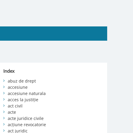
Index
abuz de drept
accesiune
accesiune naturala
acces la justiție
act civil
acte
acte juridice civile
acțiune revocatorie
act juridic