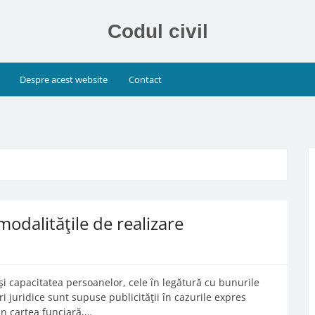
Codul civil
Despre acest website
Contact
 modalităţile de realizare
a şi capacitatea persoanelor, cele în legătură cu bunurile
i juridice sunt supuse publicităţii în cazurile expres
rin cartea funciară,…