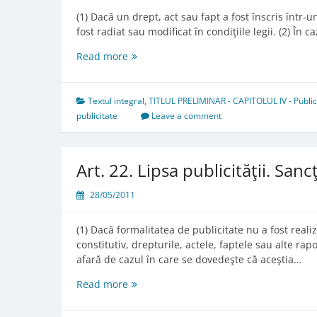
(1) Dacă un drept, act sau fapt a fost înscris într-
fost radiat sau modificat în condiţiile legii. (2) În 
Art.
Read more
21.
Prezumţiile
Textul integral
,
TITLUL PRELIMINAR - CAPITOLUL IV - Publicita
publicitate
Leave a comment
Art. 22. Lipsa publicităţii. Sanc
28/05/2011
(1) Dacă formalitatea de publicitate nu a fost reali
constitutiv, drepturile, actele, faptele sau alte rap
afară de cazul în care se dovedeşte că aceştia…
Art.
Read more
22.
Lipsa