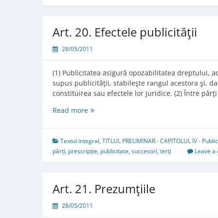
Art. 20. Efectele publicităţii
28/05/2011
(1) Publicitatea asigură opozabilitatea dreptului, ac
supus publicităţii, stabileşte rangul acestora şi,
constituirea sau efectele lor juridice. (2) Între părţ
Art.
Read more
20.
Efectele
publicităţii
Textul integral
,
TITLUL PRELIMINAR - CAPITOLUL IV - Publicita
părți
,
prescripție
,
publicitate
,
succesori
,
terți
Leave a
Art. 21. Prezumţiile
28/05/2011