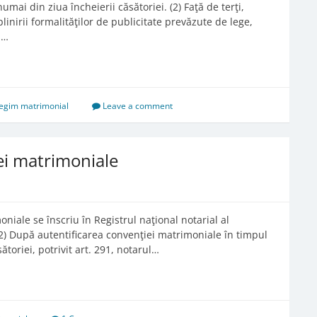
mai din ziua încheierii căsătoriei. (2) Faţă de terţi,
inirii formalităţilor de publicitate prevăzute de lege,
ă…
egim matrimonial
Leave a comment
iei matrimoniale
moniale se înscriu în Registrul naţional notarial al
 (2) După autentificarea convenţiei matrimoniale în timpul
toriei, potrivit art. 291, notarul…