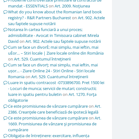
Probleme controversate privitoare la contractul de
mandat - ESSENTIALS
on
Art. 2009. Noţiunea
What do you know about the Romanian land book
registry? - R&R Partners Bucharest
on
Art. 902. Actele
sau faptele supuse notării
Notarea în cartea funciară a unui proces;
admisibilitate - Avocat in Timisoara cabinet Mirela
David
on
Art. 902. Actele sau faptele supuse notării
Cum se face un divorÈ; mai simplu, mai ieftin, mai
uÈor… – Stiri locale | Ziare locale online din România
on
Art. 529. Cuantumul întreţinerii
Cum se face un divorț; mai simplu, mai ieftin, mai
ușor… - Ziare Online 24 - Stiri Online - Stiri locale
Romania
on
Art. 529. Cuantumul întreţinerii
Luare in spatiu contracost -0733896700. Pret 1500 lei
- Locuri de munca; servicii de mutari; constructii;
luare in spatiu pentru buletin
on
Art. 1270. Forţa
obligatorie
Ce este promisiunea de vânzare cumpărare
on
Art.
2386. Creanţele care beneficiază de ipotecă legală
Ce este promisiunea de vânzare cumpărare
on
Art.
1669. Promisiunea de vânzare şi promisiunea de
cumpărare
Obligația de întreținere: exercitare, influența