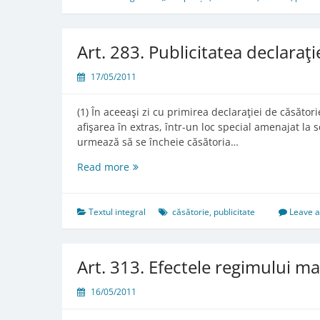
de
declarare
a
Art. 283. Publicitatea declaraţi
morţii
17/05/2011
(1) În aceeaşi zi cu primirea declaraţiei de căsători
afişarea în extras, într-un loc special amenajat la
urmează să se încheie căsătoria…
Art.
Read more
283.
Publicitatea
declaraţiei
Textul integral
căsătorie
,
publicitate
Leave 
de
căsătorie
Art. 313. Efectele regimului m
16/05/2011