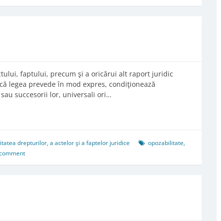
tului, faptului, precum şi a oricărui alt raport juridic
 dacă legea prevede în mod expres, condiţionează
i sau succesorii lor, universali ori…
tea drepturilor, a actelor şi a faptelor juridice
opozabilitate
,
 comment