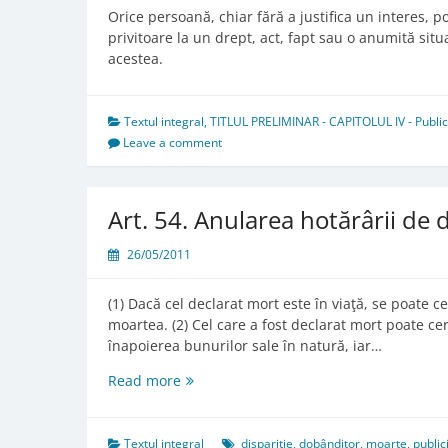
Orice persoană, chiar fără a justifica un interes, po
privitoare la un drept, act, fapt sau o anumită situa
acestea.
Textul integral
,
TITLUL PRELIMINAR - CAPITOLUL IV - Publicita
Leave a comment
Art. 54. Anularea hotărârii de 
26/05/2011
(1) Dacă cel declarat mort este în viaţă, se poate c
moartea. (2) Cel care a fost declarat mort poate ce
înapoierea bunurilor sale în natură, iar…
Art.
Read more
54.
Anularea
hotărârii
Textul integral
dispariție
,
dobânditor
,
moarte
,
public