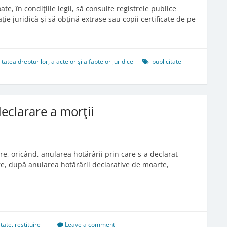
ate, în condiţiile legii, să consulte registrele publice
ţie juridică şi să obţină extrase sau copii certificate de pe
tea drepturilor, a actelor şi a faptelor juridice
publicitate
declarare a morţii
ere, oricând, anularea hotărârii prin care s-a declarat
re, după anularea hotărârii declarative de moarte,
itate
,
restituire
Leave a comment