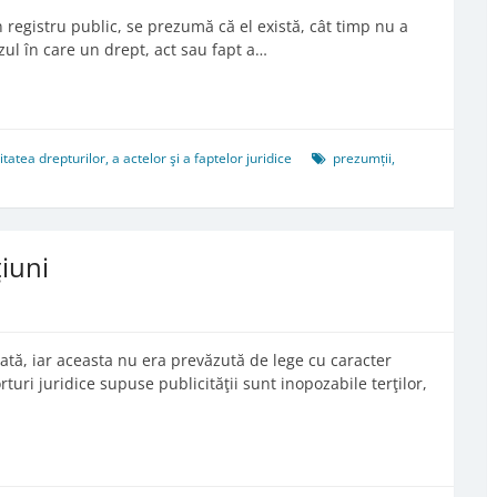
un registru public, se prezumă că el există, cât timp nu a
cazul în care un drept, act sau fapt a…
tea drepturilor, a actelor şi a faptelor juridice
prezumții
,
ţiuni
zată, iar aceasta nu era prevăzută de lege cu caracter
orturi juridice supuse publicităţii sunt inopozabile terţilor,