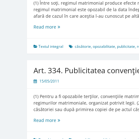
(1) Între soţi, regimul matrimonial produce efecte nu
regimul matrimonial este opozabil de la data îndepl
afară de cazul în care aceştia l-au cunoscut pe alt
Art.
Read more
313.
Efectele
regimului
Textul integral
căsătorie
,
opozabilitate
,
publicitate
,
r
matrimonial
Art. 334. Publicitatea convenţ
15/05/2011
(1) Pentru a fi opozabile terţilor, convenţiile matri
regimurilor matrimoniale, organizat potrivit legii.
căsătoriei sau după primirea copiei de pe actul căsă
Art.
Read more
334.
Publicitatea