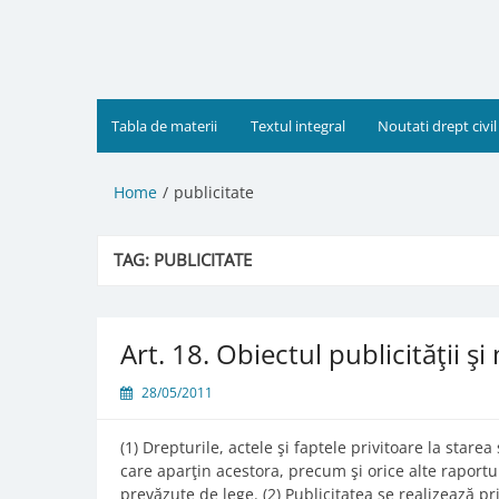
Skip
to
content
Tabla de materii
Textul integral
Noutati drept civil
Home
publicitate
TAG:
PUBLICITATE
Art. 18. Obiectul publicităţii şi
28/05/2011
(1) Drepturile, actele şi faptele privitoare la stare
care aparţin acestora, precum şi orice alte raportur
prevăzute de lege. (2) Publicitatea se realizează p