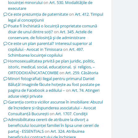
locuinței minorului
on
Art. 530. Modalităţile de
executare
Ce este prezumția de paternitate
on
Art. 412. Timpul
legal al concepţiunii
Poate fi închiriată o locuință proprietate comună
doar de unul dintre soți?
on
Art. 345. Actele de
conservare, de folosinţă şi de administrare
Ce este un plan parental? Interesul superior al
copilului - Avocat in Timisoara
on
Art. 497.
Schimbarea locuinţei copilului
Homosexualitatea privită pe plan juridic, politic,
istoric, medical, social, educațional, și religios, –
ORTODOXIAÎNCATACOMBE
on
Art. 259. Căsătoria
Minori fotografiați ilegal pentru primarul Daniel
Băluță! Imaginile făcute hoțește au fost postate pe
pagina de Facebook a edilului –
on
Art. 74. Atingeri
aduse vieţii private
Garanția contra viciilor ascunse în imobiliare: Abuzul
de încredere și răspunderea asociatului – Avocat
Consultanță București
on
Art. 1707. Condiţii
Admisibilitatea cererii de atribuire la divorț a
beneficiului locuinței familiei în lipsa unei cereri de
partaj - ESSENTIALS
on
Art. 324. Atribuirea
beneficiului contractului de închiriere