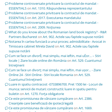
Probleme controversate privitoare la contractul de mandat -
ESSENTIALS
on
Art. 1310. Răspunderea reprezentantului
Probleme controversate privitoare la contractul de mandat -
ESSENTIALS
on
Art. 2017. Executarea mandatului
Probleme controversate privitoare la contractul de mandat -
ESSENTIALS
on
Art. 2009. Noţiunea
What do you know about the Romanian land book registry? - R&R
Partners Bucharest
on
Art. 902. Actele sau faptele supuse notării
Notarea în cartea funciară a unui proces; admisibilitate - Avocat in
Timisoara cabinet Mirela David
on
Art. 902. Actele sau faptele
supuse notării
Cum se face un divorÈ; mai simplu, mai ieftin, mai uÈor… – Stiri
locale | Ziare locale online din România
on
Art. 529. Cuantumul
întreţinerii
Cum se face un divorț; mai simplu, mai ieftin, mai ușor… - Ziare
Online 24 - Stiri Online - Stiri locale Romania
on
Art. 529.
Cuantumul întreţinerii
Luare in spatiu contracost -0733896700. Pret 1500 lei - Locuri de
munca; servicii de mutari; constructii; luare in spatiu pentru
buletin
on
Art. 1270. Forţa obligatorie
Ce este promisiunea de vânzare cumpărare
on
Art. 2386.
Creanţele care beneficiază de ipotecă legală
Ce este promisiunea de vânzare cumpărare
on
Art. 1669.