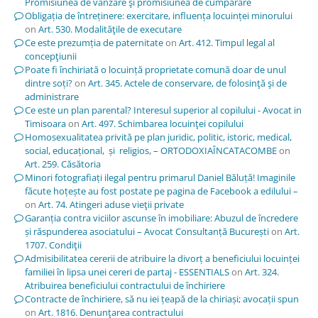
Promisiunea de vânzare şi promisiunea de cumpărare
Obligația de întreținere: exercitare, influența locuinței minorului
on
Art. 530. Modalităţile de executare
Ce este prezumția de paternitate
on
Art. 412. Timpul legal al
concepţiunii
Poate fi închiriată o locuință proprietate comună doar de unul
dintre soți?
on
Art. 345. Actele de conservare, de folosinţă şi de
administrare
Ce este un plan parental? Interesul superior al copilului - Avocat in
Timisoara
on
Art. 497. Schimbarea locuinţei copilului
Homosexualitatea privită pe plan juridic, politic, istoric, medical,
social, educațional, și religios, – ORTODOXIAÎNCATACOMBE
on
Art. 259. Căsătoria
Minori fotografiați ilegal pentru primarul Daniel Băluță! Imaginile
făcute hoțește au fost postate pe pagina de Facebook a edilului –
on
Art. 74. Atingeri aduse vieţii private
Garanția contra viciilor ascunse în imobiliare: Abuzul de încredere
și răspunderea asociatului – Avocat Consultanță București
on
Art.
1707. Condiţii
Admisibilitatea cererii de atribuire la divorț a beneficiului locuinței
familiei în lipsa unei cereri de partaj - ESSENTIALS
on
Art. 324.
Atribuirea beneficiului contractului de închiriere
Contracte de închiriere, să nu iei țeapă de la chiriași; avocații spun
on
Art. 1816. Denunţarea contractului