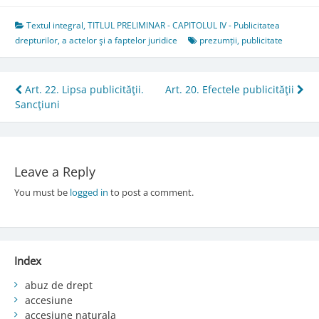
Textul integral
,
TITLUL PRELIMINAR - CAPITOLUL IV - Publicitatea
drepturilor, a actelor şi a faptelor juridice
prezumții
,
publicitate
Post
Art. 22. Lipsa publicităţii.
Art. 20. Efectele publicităţii
Sancţiuni
navigation
Leave a Reply
You must be
logged in
to post a comment.
Index
abuz de drept
accesiune
accesiune naturala