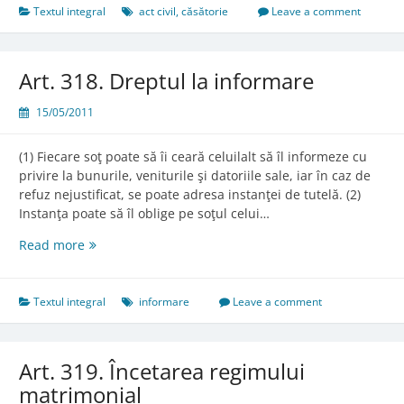
patrimonială
Textul integral
act civil
,
căsătorie
Leave a comment
a
soţilor
Art. 318. Dreptul la informare
15/05/2011
(1) Fiecare soţ poate să îi ceară celuilalt să îl informeze cu
privire la bunurile, veniturile şi datoriile sale, iar în caz de
refuz nejustificat, se poate adresa instanţei de tutelă. (2)
Instanţa poate să îl oblige pe soţul celui…
Art.
Read more
318.
Dreptul
la
Textul integral
informare
Leave a comment
informare
Art. 319. Încetarea regimului
matrimonial