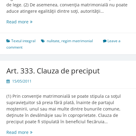
de lege. (2) De asemenea, convenţia matrimonială nu poate
aduce atingere egalităţii dintre soţi, autorităţii…
Art.
Read more
332.
Obiectul
convenţiei
Textul integral
nulitate
,
regim matrimonial
Leave a
matrimoniale
comment
Art. 333. Clauza de preciput
15/05/2011
(1) Prin convenţie matrimonială se poate stipula ca soţul
supravieţuitor să preia fără plată, înainte de partajul
moştenirii, unul sau mai multe dintre bunurile comune,
deţinute în devălmăşie sau în coproprietate. Clauza de
preciput poate fi stipulată în beneficiul fiecăruia…
Art.
Read more