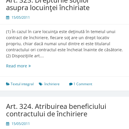
asupra locuinţei închiriate
15/05/2011
(1) În cazul în care locuinţa este deţinută în temeiul unui
contract de închiriere, fiecare soţ are un drept locativ
propriu, chiar dacă numai unul dintre ei este titularul
contractului ori contractul este încheiat înainte de căsătorie.
(2) Dispoziţiile art….
Art.
Read more
323.
Drepturile
soţilor
Textul integral
închiriere
1 Comment
asupra
locuinţei
închiriate
Art. 324. Atribuirea beneficiului
contractului de închiriere
15/05/2011