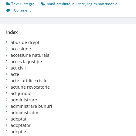
Textul integral
bună-credință
,
nulitate
,
regim matrimonial
1 Comment
Index
abuz de drept
accesiune
accesiune naturala
acces la justiție
act civil
acte
acte juridice civile
acțiune revocatorie
act juridic
administrare
administrare bunuri
administrator
adoptat
adoptator
adopție