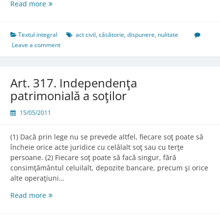
Art.
Read more
316.
Actele
de
Textul integral
act civil
,
căsătorie
,
dispunere
,
nulitate
dispoziţie
Leave a comment
care
pun
în
Art. 317. Independenţa
pericol
patrimonială a soţilor
grav
interesele
15/05/2011
familiei
(1) Dacă prin lege nu se prevede altfel, fiecare soţ poate să
încheie orice acte juridice cu celălalt soţ sau cu terţe
persoane. (2) Fiecare soţ poate să facă singur, fără
consimţământul celuilalt, depozite bancare, precum şi orice
alte operaţiuni…
Art.
Read more
317.
Independenţa