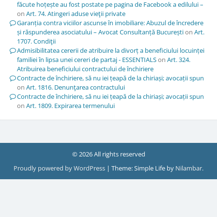
făcute hoțește au fost postate pe pagina de Facebook a edilului –
on
Art. 74. Atingeri aduse vieţii private
Garanția contra viciilor ascunse în imobiliare: Abuzul de încredere
și răspunderea asociatului – Avocat Consultanță București
on
Art.
1707. Condiţii
Admisibilitatea cererii de atribuire la divorț a beneficiului locuinței
familiei în lipsa unei cereri de partaj - ESSENTIALS
on
Art. 324.
Atribuirea beneficiului contractului de închiriere
Contracte de închiriere, să nu iei țeapă de la chiriași; avocații spun
on
Art. 1816. Denunţarea contractului
Contracte de închiriere, să nu iei țeapă de la chiriași; avocații spun
on
Art. 1809. Expirarea termenului
© 2026 All rights reserved
Proudly powered by WordPress
|
Theme: Simple Life by
Nilambar
.