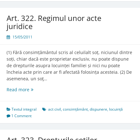
Art. 322. Regimul unor acte
juridice
15/05/2011
(1) Fără consimțământul scris al celuilalt soț, niciunul dintre
soți, chiar dacă este proprietar exclusiv, nu poate dispune
de drepturile asupra locuinței familiei și nici nu poate
încheia acte prin care ar fi afectată folosința acesteia. (2) De
asemenea, un soţ…
Art.
Read more
322.
Regimul
unor
Textul integral
act civil
,
consimțământ
,
dispunere
,
locuință
acte
1 Comment
juridice
Art. 323. Drepturile soţilor