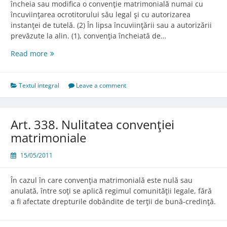
încheia sau modifica o convenţie matrimonială numai cu
încuviinţarea ocrotitorului său legal şi cu autorizarea
instanţei de tutelă. (2) În lipsa încuviinţării sau a autorizării
prevăzute la alin. (1), convenţia încheiată de…
Art.
Read more
337.
Încheierea
convenţiei
Textul integral
Leave a comment
matrimoniale
de
către
Art. 338. Nulitatea convenţiei
minor
matrimoniale
15/05/2011
În cazul în care convenţia matrimonială este nulă sau
anulată, între soţi se aplică regimul comunităţii legale, fără
a fi afectate drepturile dobândite de terţii de bună-credinţă.