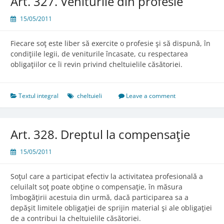
Art. 327. Veniturile din profesie
15/05/2011
Fiecare soţ este liber să exercite o profesie şi să dispună, în
condiţiile legii, de veniturile încasate, cu respectarea
obligaţiilor ce îi revin privind cheltuielile căsătoriei.
Textul integral
cheltuieli
Leave a comment
Art. 328. Dreptul la compensaţie
15/05/2011
Soţul care a participat efectiv la activitatea profesională a
celuilalt soţ poate obţine o compensaţie, în măsura
îmbogăţirii acestuia din urmă, dacă participarea sa a
depăşit limitele obligaţiei de sprijin material şi ale obligaţiei
de a contribui la cheltuielile căsătoriei.