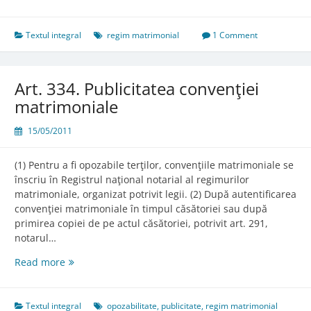
333.
Clauza
de
Textul integral
regim matrimonial
1 Comment
preciput
Art. 334. Publicitatea convenţiei
matrimoniale
15/05/2011
(1) Pentru a fi opozabile terţilor, convenţiile matrimoniale se
înscriu în Registrul naţional notarial al regimurilor
matrimoniale, organizat potrivit legii. (2) După autentificarea
convenţiei matrimoniale în timpul căsătoriei sau după
primirea copiei de pe actul căsătoriei, potrivit art. 291,
notarul…
Art.
Read more
334.
Publicitatea
convenţiei
Textul integral
opozabilitate
,
publicitate
,
regim matrimonial