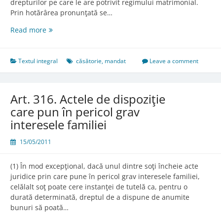
drepturilor pe care le are potrivit regimului matrimonial.
Prin hotărârea pronunţată se…
Art.
Read more
315.
Mandatul
judiciar
Textul integral
căsătorie
,
mandat
Leave a comment
Art. 316. Actele de dispoziţie
care pun în pericol grav
interesele familiei
15/05/2011
(1) În mod excepţional, dacă unul dintre soţi încheie acte
juridice prin care pune în pericol grav interesele familiei,
celălalt soţ poate cere instanţei de tutelă ca, pentru o
durată determinată, dreptul de a dispune de anumite
bunuri să poată…