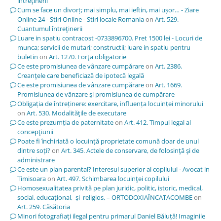
întreţinerii
Cum se face un divorț; mai simplu, mai ieftin, mai ușor… - Ziare
Online 24 - Stiri Online - Stiri locale Romania
on
Art. 529.
Cuantumul întreţinerii
Luare in spatiu contracost -0733896700. Pret 1500 lei - Locuri de
munca; servicii de mutari; constructii; luare in spatiu pentru
buletin
on
Art. 1270. Forţa obligatorie
Ce este promisiunea de vânzare cumpărare
on
Art. 2386.
Creanţele care beneficiază de ipotecă legală
Ce este promisiunea de vânzare cumpărare
on
Art. 1669.
Promisiunea de vânzare şi promisiunea de cumpărare
Obligația de întreținere: exercitare, influența locuinței minorului
on
Art. 530. Modalităţile de executare
Ce este prezumția de paternitate
on
Art. 412. Timpul legal al
concepţiunii
Poate fi închiriată o locuință proprietate comună doar de unul
dintre soți?
on
Art. 345. Actele de conservare, de folosinţă şi de
administrare
Ce este un plan parental? Interesul superior al copilului - Avocat in
Timisoara
on
Art. 497. Schimbarea locuinţei copilului
Homosexualitatea privită pe plan juridic, politic, istoric, medical,
social, educațional, și religios, – ORTODOXIAÎNCATACOMBE
on
Art. 259. Căsătoria
Minori fotografiați ilegal pentru primarul Daniel Băluță! Imaginile