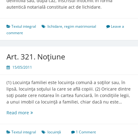
definitivă sau, după caz, înscrisul întocmit în formă
autentică notarială constituie act de lichidare.
Textul integral
lichidare
,
regim matrimonial
Leave a
comment
Art. 321. Noţiune
15/05/2011
(1) Locuinţa familiei este locuinţa comună a soţilor sau, în
lipsă, locuinţa soţului la care se află copiii. (2) Oricare dintre
soţi poate cere notarea în cartea funciară, în condiţiile legii,
a unui imobil ca locuinţă a familiei, chiar dacă nu este…
Art.
Read more
321.
Noţiune
Textul integral
locuință
1 Comment