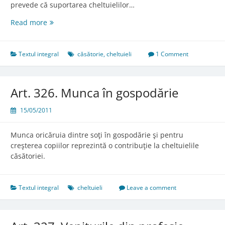
prevede că suportarea cheltuielilor…
Art.
Read more
325.
Contribuţia
soţilor
Textul integral
căsătorie
,
cheltuieli
1 Comment
Art. 326. Munca în gospodărie
15/05/2011
Munca oricăruia dintre soţi în gospodărie şi pentru
creşterea copiilor reprezintă o contribuţie la cheltuielile
căsătoriei.
Textul integral
cheltuieli
Leave a comment