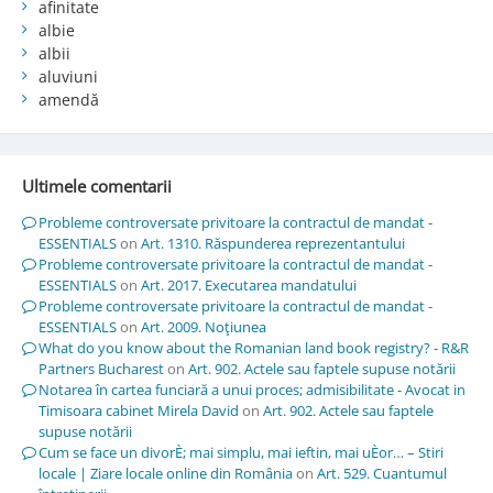
afinitate
albie
albii
aluviuni
amendă
Ultimele comentarii
Probleme controversate privitoare la contractul de mandat -
ESSENTIALS
on
Art. 1310. Răspunderea reprezentantului
Probleme controversate privitoare la contractul de mandat -
ESSENTIALS
on
Art. 2017. Executarea mandatului
Probleme controversate privitoare la contractul de mandat -
ESSENTIALS
on
Art. 2009. Noţiunea
What do you know about the Romanian land book registry? - R&R
Partners Bucharest
on
Art. 902. Actele sau faptele supuse notării
Notarea în cartea funciară a unui proces; admisibilitate - Avocat in
Timisoara cabinet Mirela David
on
Art. 902. Actele sau faptele
supuse notării
Cum se face un divorÈ; mai simplu, mai ieftin, mai uÈor… – Stiri
locale | Ziare locale online din România
on
Art. 529. Cuantumul