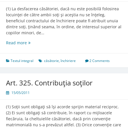
(1) La desfacerea căsătoriei, dacă nu este posibilă folosirea
locuinţei de către ambii soţi şi aceştia nu se înţeleg,
beneficiul contractului de închiriere poate fi atribuit unuia
dintre soţi, ţinând seama, în ordine, de interesul superior al
copiilor minori, de…
Art.
Read more
324.
Atribuirea
beneficiului
Textul integral
căsătorie
,
închiriere
2 Comments
contractului
de
închiriere
Art. 325. Contribuţia soţilor
15/05/2011
(1) Soţii sunt obligaţi să îşi acorde sprijin material reciproc.
(2) Ei sunt obligaţi să contribuie, în raport cu mijloacele
fiecăruia, la cheltuielile căsătoriei, dacă prin convenţie
matrimonială nu s-a prevăzut altfel. (3) Orice convenţie care