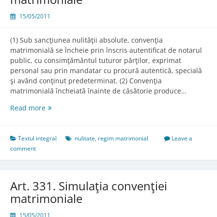
15/05/2011
(1) Sub sancţiunea nulităţii absolute, convenţia
matrimonială se încheie prin înscris autentificat de notarul
public, cu consimţământul tuturor părţilor, exprimat
personal sau prin mandatar cu procură autentică, specială
şi având conţinut predeterminat. (2) Convenţia
matrimonială încheiată înainte de căsătorie produce…
Art.
Read more
330.
Încheierea
convenţiei
Textul integral
nulitate
,
regim matrimonial
Leave a
matrimoniale
comment
Art. 331. Simulaţia convenţiei
matrimoniale
15/05/2011