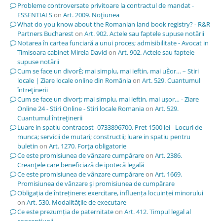
Probleme controversate privitoare la contractul de mandat -
ESSENTIALS
on
Art. 2009. Noţiunea
What do you know about the Romanian land book registry? - R&R
Partners Bucharest
on
Art. 902. Actele sau faptele supuse notării
Notarea în cartea funciară a unui proces; admisibilitate - Avocat in
Timisoara cabinet Mirela David
on
Art. 902. Actele sau faptele
supuse notării
Cum se face un divorÈ; mai simplu, mai ieftin, mai uÈor… – Stiri
locale | Ziare locale online din România
on
Art. 529. Cuantumul
întreţinerii
Cum se face un divorț; mai simplu, mai ieftin, mai ușor… - Ziare
Online 24 - Stiri Online - Stiri locale Romania
on
Art. 529.
Cuantumul întreţinerii
Luare in spatiu contracost -0733896700. Pret 1500 lei - Locuri de
munca; servicii de mutari; constructii; luare in spatiu pentru
buletin
on
Art. 1270. Forţa obligatorie
Ce este promisiunea de vânzare cumpărare
on
Art. 2386.
Creanţele care beneficiază de ipotecă legală
Ce este promisiunea de vânzare cumpărare
on
Art. 1669.
Promisiunea de vânzare şi promisiunea de cumpărare
Obligația de întreținere: exercitare, influența locuinței minorului
on
Art. 530. Modalităţile de executare
Ce este prezumția de paternitate
on
Art. 412. Timpul legal al
concepţiunii