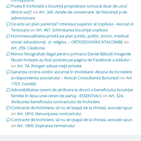
Poate fi închiriată o locuință proprietate comună doar de unul
dintre soți?
on
Art. 345. Actele de conservare, de folosinţă şi de
administrare
Ce este un plan parental? Interesul superior al copilului - Avocat in
Timisoara
on
Art. 497. Schimbarea locuinţei copilului
Homosexualitatea privită pe plan juridic, politic, istoric, medical,
social, educațional, și religios, – ORTODOXIAÎNCATACOMBE
on
Art. 259. Căsătoria
Minori fotografiați ilegal pentru primarul Daniel Băluță! Imaginile
făcute hoțește au fost postate pe pagina de Facebook a edilului –
on
Art. 74. Atingeri aduse vieţii private
Garanția contra viciilor ascunse în imobiliare: Abuzul de încredere
și răspunderea asociatului – Avocat Consultanță București
on
Art.
1707. Condiţii
Admisibilitatea cererii de atribuire la divorț a beneficiului locuinței
familiei în lipsa unei cereri de partaj - ESSENTIALS
on
Art. 324.
Atribuirea beneficiului contractului de închiriere
Contracte de închiriere, să nu iei țeapă de la chiriași; avocații spun
on
Art. 1816. Denunţarea contractului
Contracte de închiriere, să nu iei țeapă de la chiriași; avocații spun
on
Art. 1809. Expirarea termenului