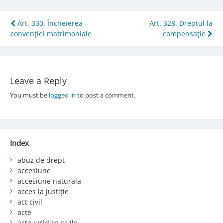
Post
Art. 330. Încheierea
Art. 328. Dreptul la
convenţiei matrimoniale
compensaţie
navigation
Leave a Reply
You must be
logged in
to post a comment.
Index
abuz de drept
accesiune
accesiune naturala
acces la justiție
act civil
acte
acte juridice civile