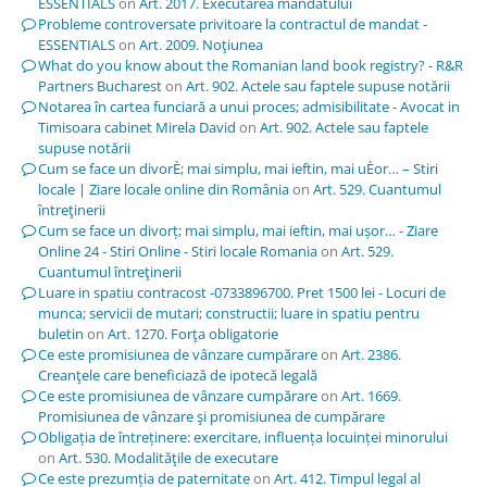
ESSENTIALS
on
Art. 2017. Executarea mandatului
Probleme controversate privitoare la contractul de mandat -
ESSENTIALS
on
Art. 2009. Noţiunea
What do you know about the Romanian land book registry? - R&R
Partners Bucharest
on
Art. 902. Actele sau faptele supuse notării
Notarea în cartea funciară a unui proces; admisibilitate - Avocat in
Timisoara cabinet Mirela David
on
Art. 902. Actele sau faptele
supuse notării
Cum se face un divorÈ; mai simplu, mai ieftin, mai uÈor… – Stiri
locale | Ziare locale online din România
on
Art. 529. Cuantumul
întreţinerii
Cum se face un divorț; mai simplu, mai ieftin, mai ușor… - Ziare
Online 24 - Stiri Online - Stiri locale Romania
on
Art. 529.
Cuantumul întreţinerii
Luare in spatiu contracost -0733896700. Pret 1500 lei - Locuri de
munca; servicii de mutari; constructii; luare in spatiu pentru
buletin
on
Art. 1270. Forţa obligatorie
Ce este promisiunea de vânzare cumpărare
on
Art. 2386.
Creanţele care beneficiază de ipotecă legală
Ce este promisiunea de vânzare cumpărare
on
Art. 1669.
Promisiunea de vânzare şi promisiunea de cumpărare
Obligația de întreținere: exercitare, influența locuinței minorului
on
Art. 530. Modalităţile de executare
Ce este prezumția de paternitate
on
Art. 412. Timpul legal al