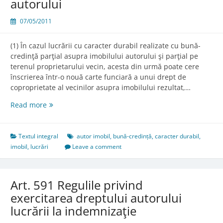
autorului
07/05/2011
(1) În cazul lucrării cu caracter durabil realizate cu bună-
credinţă parţial asupra imobilului autorului şi parţial pe
terenul proprietarului vecin, acesta din urmă poate cere
înscrierea într-o nouă carte funciară a unui drept de
coproprietate al vecinilor asupra imobilului rezultat,…
Art.
Read more
587.
Lucrările
realizate
Textul integral
autor imobil
,
bună-credință
,
caracter durabil
,
parţial
imobil
,
lucrări
Leave a comment
asupra
imobilului
autorului
Art. 591 Regulile privind
exercitarea dreptului autorului
lucrării la indemnizaţie