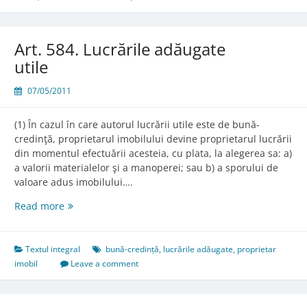
caracter
durabil
efectuate
Art. 584. Lucrările adăugate
cu
utile
bună-
credinţă
07/05/2011
(1) În cazul în care autorul lucrării utile este de bună-
credinţă, proprietarul imobilului devine proprietarul lucrării
din momentul efectuării acesteia, cu plata, la alegerea sa: a)
a valorii materialelor şi a manoperei; sau b) a sporului de
valoare adus imobilului….
Art.
Read more
584.
Lucrările
adăugate
Textul integral
bună-credință
,
lucrările adăugate
,
proprietar
utile
imobil
Leave a comment