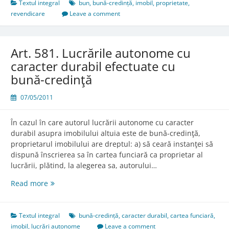
în
Textul integral
bun
,
bună-credință
,
imobil
,
proprietate
,
revendicare
revendicare
Leave a comment
Art. 581. Lucrările autonome cu
caracter durabil efectuate cu
bună-credinţă
07/05/2011
În cazul în care autorul lucrării autonome cu caracter
durabil asupra imobilului altuia este de bună-credinţă,
proprietarul imobilului are dreptul: a) să ceară instanţei să
dispună înscrierea sa în cartea funciară ca proprietar al
lucrării, plătind, la alegerea sa, autorului…
Art.
Read more
581.
Lucrările
autonome
Textul integral
bună-credință
,
caracter durabil
,
cartea funciară
,
cu
imobil
,
lucrări autonome
Leave a comment