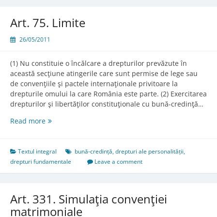
Art. 75. Limite
26/05/2011
(1) Nu constituie o încălcare a drepturilor prevăzute în
această secţiune atingerile care sunt permise de lege sau
de convenţiile şi pactele internaţionale privitoare la
drepturile omului la care România este parte. (2) Exercitarea
drepturilor şi libertăţilor constituţionale cu bună-credinţă…
Art.
Read more
75.
Limite
Textul integral
bună-credință
,
drepturi ale personalității
,
drepturi fundamentale
Leave a comment
Art. 331. Simulaţia convenţiei
matrimoniale