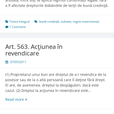
anulată, între soţi se aplică regimul comunităţii legale, fără
a fi afectate drepturile dobândite de terţii de bună-credinţă.
Textul integral
bună-credință
,
nulitate
,
regim matrimonial
1 Comment
Art. 563. Acţiunea în
revendicare
07/05/2011
(1) Proprietarul unui bun are dreptul de a-l revendica de la
posesor sau de la o altă persoană care îl deţine fără drept.
El are, de asemenea, dreptul la despăgubiri, dacă este
cazul. (2) Dreptul la acţiunea în revendicare este…
Art.
Read more
563.
Acţiunea