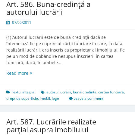
Art. 586. Buna-credinţă a
autorului lucrării
07/05/2011
(1) Autorul lucrării este de bună-credinţă dacă se
întemeiază fie pe cuprinsul cărţii funciare în care, la data
realizării lucrării, era înscris ca proprietar al imobilului, fie
pe un mod de dobândire nesupus înscrierii în cartea
funciară, dacă, în ambele…
Art.
Read more
586.
Buna-
credinţă
Textul integral
autorul lucrării
,
bună-credință
,
cartea funciară
,
a
drept de superficie
,
imobil
,
lege
Leave a comment
autorului
lucrării
Art. 587. Lucrările realizate
parţial asupra imobilului