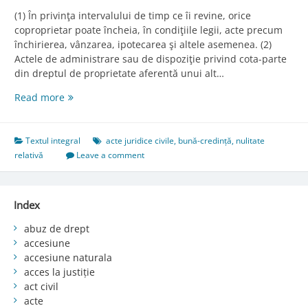
(1) În privinţa intervalului de timp ce îi revine, orice
coproprietar poate încheia, în condiţiile legii, acte precum
închirierea, vânzarea, ipotecarea şi altele asemenea. (2)
Actele de administrare sau de dispoziţie privind cota-parte
din dreptul de proprietate aferentă unui alt…
Art.
Read more
689.
Valabilitatea
actelor
Textul integral
acte juridice civile
,
bună-credință
,
nulitate
încheiate
relativă
Leave a comment
de
coproprietar
Index
abuz de drept
accesiune
accesiune naturala
acces la justiție
act civil
acte