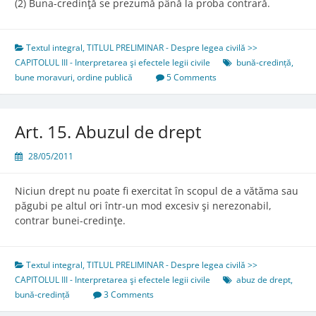
(2) Buna-credinţă se prezumă până la proba contrară.
Textul integral
,
TITLUL PRELIMINAR - Despre legea civilă >>
CAPITOLUL III - Interpretarea şi efectele legii civile
bună-credință
,
bune moravuri
,
ordine publică
5 Comments
Art. 15. Abuzul de drept
28/05/2011
Niciun drept nu poate fi exercitat în scopul de a vătăma sau
păgubi pe altul ori într-un mod excesiv şi nerezonabil,
contrar bunei-credinţe.
Textul integral
,
TITLUL PRELIMINAR - Despre legea civilă >>
CAPITOLUL III - Interpretarea şi efectele legii civile
abuz de drept
,
bună-credință
3 Comments