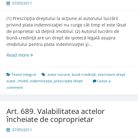
07/05/2011
(1) Prescripţia dreptului la acţiune al autorului lucrării
privind plata indemnizaţiei nu curge cât timp el este lăsat
de proprietar să deţină imobilul. (2) Autorul lucrării de
bună-credinţă are un drept de ipotecă legală asupra
imobilului pentru plata indemnizaţiei şi…
Art.
Read more
591
Regulile
privind
Textul integral
autor lucrare
,
bună-credință
,
exercitare drept
exercitarea
autor
,
imobil
,
indemnizație
,
prescripție drept
Leave a
dreptului
comment
autorului
lucrării
la
Art. 689. Valabilitatea actelor
indemnizaţie
încheiate de coproprietar
07/05/2011