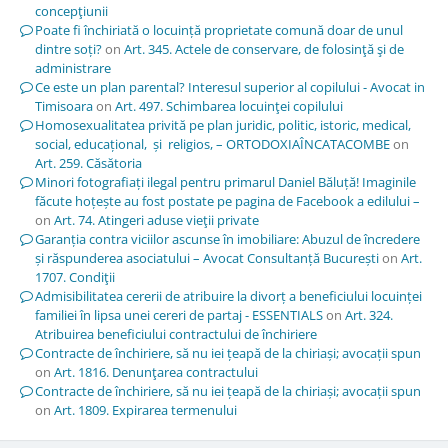
concepţiunii
Poate fi închiriată o locuință proprietate comună doar de unul
dintre soți?
on
Art. 345. Actele de conservare, de folosinţă şi de
administrare
Ce este un plan parental? Interesul superior al copilului - Avocat in
Timisoara
on
Art. 497. Schimbarea locuinţei copilului
Homosexualitatea privită pe plan juridic, politic, istoric, medical,
social, educațional, și religios, – ORTODOXIAÎNCATACOMBE
on
Art. 259. Căsătoria
Minori fotografiați ilegal pentru primarul Daniel Băluță! Imaginile
făcute hoțește au fost postate pe pagina de Facebook a edilului –
on
Art. 74. Atingeri aduse vieţii private
Garanția contra viciilor ascunse în imobiliare: Abuzul de încredere
și răspunderea asociatului – Avocat Consultanță București
on
Art.
1707. Condiţii
Admisibilitatea cererii de atribuire la divorț a beneficiului locuinței
familiei în lipsa unei cereri de partaj - ESSENTIALS
on
Art. 324.
Atribuirea beneficiului contractului de închiriere
Contracte de închiriere, să nu iei țeapă de la chiriași; avocații spun
on
Art. 1816. Denunţarea contractului
Contracte de închiriere, să nu iei țeapă de la chiriași; avocații spun
on
Art. 1809. Expirarea termenului