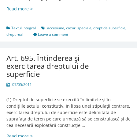
Art.
Read more
596.
Cazurile
speciale
Textul integral
accesiune
,
cazuri speciale
,
drept de superficie
,
de
drept real
Leave a comment
accesiune
Art. 695. Întinderea şi
exercitarea dreptului de
superficie
07/05/2011
(1) Dreptul de superficie se exercită în limitele şi în
condiţiile actului constitutiv. În lipsa unei stipulaţii contrare,
exercitarea dreptului de superficie este delimitată de
suprafaţa de teren pe care urmează să se construiască şi de
cea necesară exploatării construcţiei…
Art.
Read more