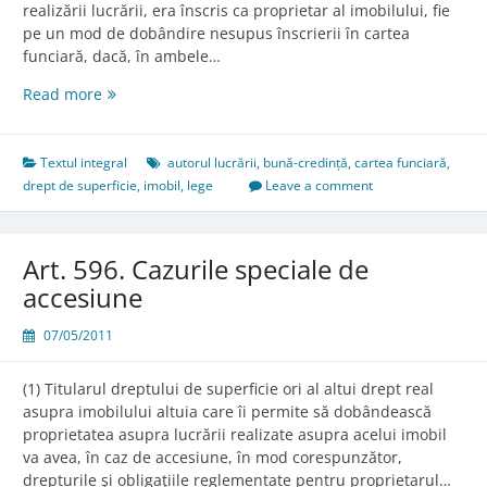
realizării lucrării, era înscris ca proprietar al imobilului, fie
pe un mod de dobândire nesupus înscrierii în cartea
funciară, dacă, în ambele…
Art.
Read more
586.
Buna-
credinţă
Textul integral
autorul lucrării
,
bună-credință
,
cartea funciară
,
a
drept de superficie
,
imobil
,
lege
Leave a comment
autorului
lucrării
Art. 596. Cazurile speciale de
accesiune
07/05/2011
(1) Titularul dreptului de superficie ori al altui drept real
asupra imobilului altuia care îi permite să dobândească
proprietatea asupra lucrării realizate asupra acelui imobil
va avea, în caz de accesiune, în mod corespunzător,
drepturile şi obligaţiile reglementate pentru proprietarul…