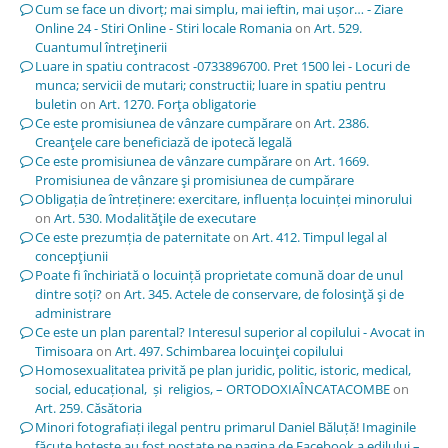
Cum se face un divorț; mai simplu, mai ieftin, mai ușor… - Ziare
Online 24 - Stiri Online - Stiri locale Romania
on
Art. 529.
Cuantumul întreţinerii
Luare in spatiu contracost -0733896700. Pret 1500 lei - Locuri de
munca; servicii de mutari; constructii; luare in spatiu pentru
buletin
on
Art. 1270. Forţa obligatorie
Ce este promisiunea de vânzare cumpărare
on
Art. 2386.
Creanţele care beneficiază de ipotecă legală
Ce este promisiunea de vânzare cumpărare
on
Art. 1669.
Promisiunea de vânzare şi promisiunea de cumpărare
Obligația de întreținere: exercitare, influența locuinței minorului
on
Art. 530. Modalităţile de executare
Ce este prezumția de paternitate
on
Art. 412. Timpul legal al
concepţiunii
Poate fi închiriată o locuință proprietate comună doar de unul
dintre soți?
on
Art. 345. Actele de conservare, de folosinţă şi de
administrare
Ce este un plan parental? Interesul superior al copilului - Avocat in
Timisoara
on
Art. 497. Schimbarea locuinţei copilului
Homosexualitatea privită pe plan juridic, politic, istoric, medical,
social, educațional, și religios, – ORTODOXIAÎNCATACOMBE
on
Art. 259. Căsătoria
Minori fotografiați ilegal pentru primarul Daniel Băluță! Imaginile
făcute hoțește au fost postate pe pagina de Facebook a edilului –