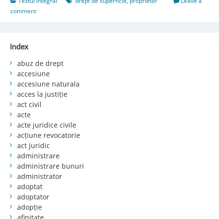
prestaţiei
Textul integral
drept de superficie
,
proprietar
Leave a
superficiarului
comment
Index
abuz de drept
accesiune
accesiune naturala
acces la justiție
act civil
acte
acte juridice civile
acțiune revocatorie
act juridic
administrare
administrare bunuri
administrator
adoptat
adoptator
adopție
afinitate