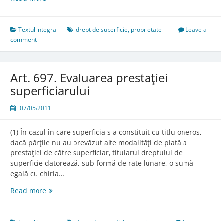
695.
Întinderea
şi
Textul integral
drept de superficie
,
proprietate
Leave a
exercitarea
comment
dreptului
de
superficie
Art. 697. Evaluarea prestaţiei
superficiarului
07/05/2011
(1) În cazul în care superficia s-a constituit cu titlu oneros,
dacă părţile nu au prevăzut alte modalităţi de plată a
prestaţiei de către superficiar, titularul dreptului de
superficie datorează, sub formă de rate lunare, o sumă
egală cu chiria…
Art.
Read more
697.
Evaluarea