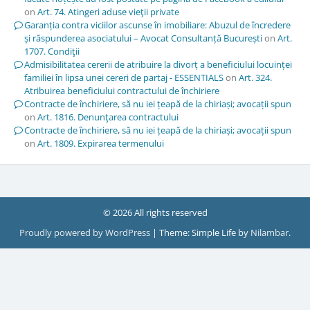
on
Art. 74. Atingeri aduse vieţii private
Garanția contra viciilor ascunse în imobiliare: Abuzul de încredere
și răspunderea asociatului – Avocat Consultanță București
on
Art.
1707. Condiţii
Admisibilitatea cererii de atribuire la divorț a beneficiului locuinței
familiei în lipsa unei cereri de partaj - ESSENTIALS
on
Art. 324.
Atribuirea beneficiului contractului de închiriere
Contracte de închiriere, să nu iei țeapă de la chiriași; avocații spun
on
Art. 1816. Denunţarea contractului
Contracte de închiriere, să nu iei țeapă de la chiriași; avocații spun
on
Art. 1809. Expirarea termenului
© 2026 All rights reserved
Proudly powered by WordPress
|
Theme: Simple Life by
Nilambar
.