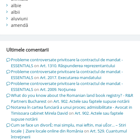
albie
albii
aluviuni
amendă
Ultimele comentarii
Probleme controversate privitoare la contractul de mandat -
ESSENTIALS
on
Art. 1310. Răspunderea reprezentantului
Probleme controversate privitoare la contractul de mandat -
ESSENTIALS
on
Art. 2017. Executarea mandatului
Probleme controversate privitoare la contractul de mandat -
ESSENTIALS
on
Art. 2009. Noţiunea
What do you know about the Romanian land book registry? - R&R
Partners Bucharest
on
Art. 902. Actele sau faptele supuse notării
Notarea în cartea funciară a unui proces; admisibilitate - Avocat in
Timisoara cabinet Mirela David
on
Art. 902. Actele sau faptele
supuse notării
Cum se face un divorÈ; mai simplu, mai ieftin, mai uÈor… – Stiri
locale | Ziare locale online din România
on
Art. 529. Cuantumul
întreţinerii