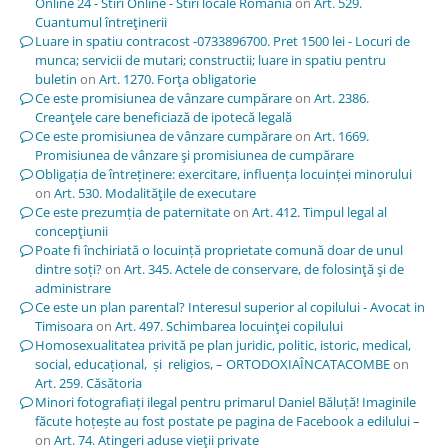
Online 24 - Stiri Online - Stiri locale Romania
on
Art. 529.
Cuantumul întreţinerii
Luare in spatiu contracost -0733896700. Pret 1500 lei - Locuri de
munca; servicii de mutari; constructii; luare in spatiu pentru
buletin
on
Art. 1270. Forţa obligatorie
Ce este promisiunea de vânzare cumpărare
on
Art. 2386.
Creanţele care beneficiază de ipotecă legală
Ce este promisiunea de vânzare cumpărare
on
Art. 1669.
Promisiunea de vânzare şi promisiunea de cumpărare
Obligația de întreținere: exercitare, influența locuinței minorului
on
Art. 530. Modalităţile de executare
Ce este prezumția de paternitate
on
Art. 412. Timpul legal al
concepţiunii
Poate fi închiriată o locuință proprietate comună doar de unul
dintre soți?
on
Art. 345. Actele de conservare, de folosinţă şi de
administrare
Ce este un plan parental? Interesul superior al copilului - Avocat in
Timisoara
on
Art. 497. Schimbarea locuinţei copilului
Homosexualitatea privită pe plan juridic, politic, istoric, medical,
social, educațional, și religios, – ORTODOXIAÎNCATACOMBE
on
Art. 259. Căsătoria
Minori fotografiați ilegal pentru primarul Daniel Băluță! Imaginile
făcute hoțește au fost postate pe pagina de Facebook a edilului –
on
Art. 74. Atingeri aduse vieţii private