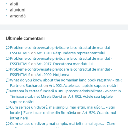
albii
aluviuni
amendă
Ultimele comentarii
Probleme controversate privitoare la contractul de mandat -
ESSENTIALS
on
Art. 1310. Răspunderea reprezentantului
Probleme controversate privitoare la contractul de mandat -
ESSENTIALS
on
Art. 2017. Executarea mandatului
Probleme controversate privitoare la contractul de mandat -
ESSENTIALS
on
Art. 2009. Noţiunea
What do you know about the Romanian land book registry? - R&R
Partners Bucharest
on
Art. 902. Actele sau faptele supuse notării
Notarea în cartea funciară a unui proces; admisibilitate - Avocat in
Timisoara cabinet Mirela David
on
Art. 902. Actele sau faptele
supuse notării
Cum se face un divorÈ; mai simplu, mai ieftin, mai uÈor… – Stiri
locale | Ziare locale online din România
on
Art. 529. Cuantumul
întreţinerii
Cum se face un divorț; mai simplu, mai ieftin, mai ușor… - Ziare