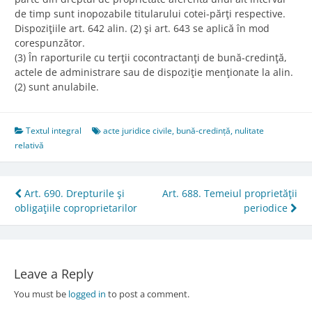
de timp sunt inopozabile titularului cotei-părţi respective.
Dispoziţiile art. 642 alin. (2) şi art. 643 se aplică în mod
corespunzător.
(3) În raporturile cu terţii cocontractanţi de bună-credinţă,
actele de administrare sau de dispoziţie menţionate la alin.
(2) sunt anulabile.
Textul integral
acte juridice civile
,
bună-credință
,
nulitate
relativă
Post
Art. 690. Drepturile şi
Art. 688. Temeiul proprietăţii
obligaţiile coproprietarilor
periodice
navigation
Leave a Reply
You must be
logged in
to post a comment.