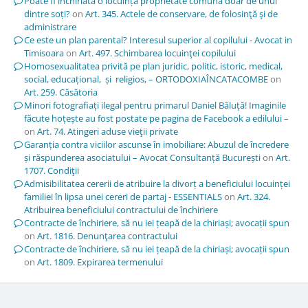
Poate fi închiriată o locuință proprietate comună doar de unul
dintre soți?
on
Art. 345. Actele de conservare, de folosinţă şi de
administrare
Ce este un plan parental? Interesul superior al copilului - Avocat in
Timisoara
on
Art. 497. Schimbarea locuinţei copilului
Homosexualitatea privită pe plan juridic, politic, istoric, medical,
social, educațional, și religios, – ORTODOXIAÎNCATACOMBE
on
Art. 259. Căsătoria
Minori fotografiați ilegal pentru primarul Daniel Băluță! Imaginile
făcute hoțește au fost postate pe pagina de Facebook a edilului –
on
Art. 74. Atingeri aduse vieţii private
Garanția contra viciilor ascunse în imobiliare: Abuzul de încredere
și răspunderea asociatului – Avocat Consultanță București
on
Art.
1707. Condiţii
Admisibilitatea cererii de atribuire la divorț a beneficiului locuinței
familiei în lipsa unei cereri de partaj - ESSENTIALS
on
Art. 324.
Atribuirea beneficiului contractului de închiriere
Contracte de închiriere, să nu iei țeapă de la chiriași; avocații spun
on
Art. 1816. Denunţarea contractului
Contracte de închiriere, să nu iei țeapă de la chiriași; avocații spun
on
Art. 1809. Expirarea termenului