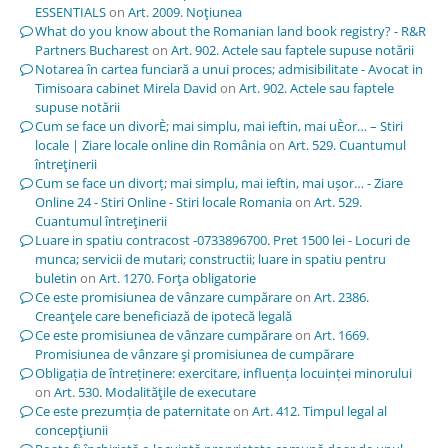
ESSENTIALS
on
Art. 2009. Noţiunea
What do you know about the Romanian land book registry? - R&R
Partners Bucharest
on
Art. 902. Actele sau faptele supuse notării
Notarea în cartea funciară a unui proces; admisibilitate - Avocat in
Timisoara cabinet Mirela David
on
Art. 902. Actele sau faptele
supuse notării
Cum se face un divorÈ; mai simplu, mai ieftin, mai uÈor… – Stiri
locale | Ziare locale online din România
on
Art. 529. Cuantumul
întreţinerii
Cum se face un divorț; mai simplu, mai ieftin, mai ușor… - Ziare
Online 24 - Stiri Online - Stiri locale Romania
on
Art. 529.
Cuantumul întreţinerii
Luare in spatiu contracost -0733896700. Pret 1500 lei - Locuri de
munca; servicii de mutari; constructii; luare in spatiu pentru
buletin
on
Art. 1270. Forţa obligatorie
Ce este promisiunea de vânzare cumpărare
on
Art. 2386.
Creanţele care beneficiază de ipotecă legală
Ce este promisiunea de vânzare cumpărare
on
Art. 1669.
Promisiunea de vânzare şi promisiunea de cumpărare
Obligația de întreținere: exercitare, influența locuinței minorului
on
Art. 530. Modalităţile de executare
Ce este prezumția de paternitate
on
Art. 412. Timpul legal al
concepţiunii