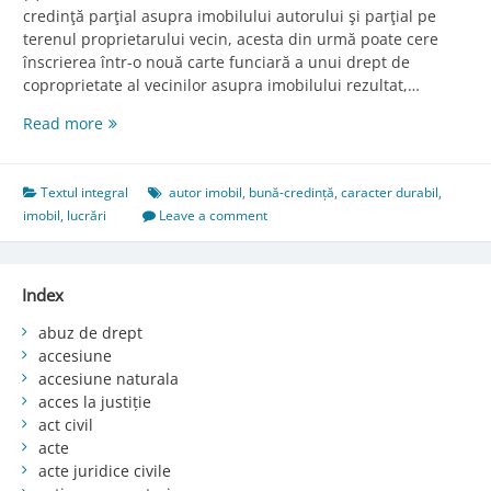
credinţă parţial asupra imobilului autorului şi parţial pe
terenul proprietarului vecin, acesta din urmă poate cere
înscrierea într-o nouă carte funciară a unui drept de
coproprietate al vecinilor asupra imobilului rezultat,…
Art.
Read more
587.
Lucrările
realizate
Textul integral
autor imobil
,
bună-credință
,
caracter durabil
,
parţial
imobil
,
lucrări
Leave a comment
asupra
imobilului
autorului
Index
abuz de drept
accesiune
accesiune naturala
acces la justiție
act civil
acte
acte juridice civile