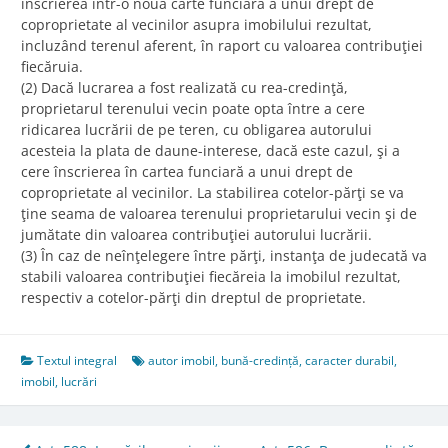
înscrierea într-o nouă carte funciară a unui drept de
coproprietate al vecinilor asupra imobilului rezultat,
incluzând terenul aferent, în raport cu valoarea contribuţiei
fiecăruia.
(2) Dacă lucrarea a fost realizată cu rea-credinţă,
proprietarul terenului vecin poate opta între a cere
ridicarea lucrării de pe teren, cu obligarea autorului
acesteia la plata de daune-interese, dacă este cazul, şi a
cere înscrierea în cartea funciară a unui drept de
coproprietate al vecinilor. La stabilirea cotelor-părţi se va
ţine seama de valoarea terenului proprietarului vecin şi de
jumătate din valoarea contribuţiei autorului lucrării.
(3) În caz de neînţelegere între părţi, instanţa de judecată va
stabili valoarea contribuţiei fiecăreia la imobilul rezultat,
respectiv a cotelor-părţi din dreptul de proprietate.
Textul integral
autor imobil
,
bună-credință
,
caracter durabil
,
imobil
,
lucrări