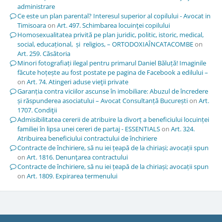
administrare
Ce este un plan parental? Interesul superior al copilului - Avocat in
Timisoara
on
Art. 497. Schimbarea locuinţei copilului
Homosexualitatea privită pe plan juridic, politic, istoric, medical,
social, educațional, și religios, – ORTODOXIAÎNCATACOMBE
on
Art. 259. Căsătoria
Minori fotografiați ilegal pentru primarul Daniel Băluță! Imaginile
făcute hoțește au fost postate pe pagina de Facebook a edilului –
on
Art. 74. Atingeri aduse vieţii private
Garanția contra viciilor ascunse în imobiliare: Abuzul de încredere
și răspunderea asociatului – Avocat Consultanță București
on
Art.
1707. Condiţii
Admisibilitatea cererii de atribuire la divorț a beneficiului locuinței
familiei în lipsa unei cereri de partaj - ESSENTIALS
on
Art. 324.
Atribuirea beneficiului contractului de închiriere
Contracte de închiriere, să nu iei țeapă de la chiriași; avocații spun
on
Art. 1816. Denunţarea contractului
Contracte de închiriere, să nu iei țeapă de la chiriași; avocații spun
on
Art. 1809. Expirarea termenului