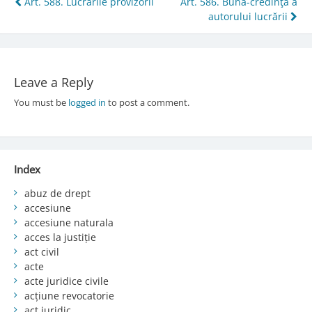
Post
Art. 588. Lucrările provizorii
Art. 586. Buna-credinţă a
autorului lucrării
navigation
Leave a Reply
You must be
logged in
to post a comment.
Index
abuz de drept
accesiune
accesiune naturala
acces la justiție
act civil
acte
acte juridice civile
acțiune revocatorie
act juridic