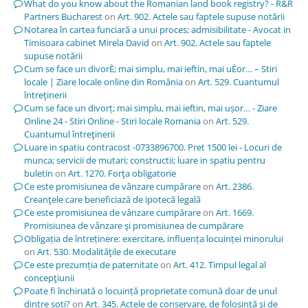
What do you know about the Romanian land book registry? - R&R
Partners Bucharest
on
Art. 902. Actele sau faptele supuse notării
Notarea în cartea funciară a unui proces; admisibilitate - Avocat in
Timisoara cabinet Mirela David
on
Art. 902. Actele sau faptele
supuse notării
Cum se face un divorÈ; mai simplu, mai ieftin, mai uÈor… – Stiri
locale | Ziare locale online din România
on
Art. 529. Cuantumul
întreţinerii
Cum se face un divorț; mai simplu, mai ieftin, mai ușor… - Ziare
Online 24 - Stiri Online - Stiri locale Romania
on
Art. 529.
Cuantumul întreţinerii
Luare in spatiu contracost -0733896700. Pret 1500 lei - Locuri de
munca; servicii de mutari; constructii; luare in spatiu pentru
buletin
on
Art. 1270. Forţa obligatorie
Ce este promisiunea de vânzare cumpărare
on
Art. 2386.
Creanţele care beneficiază de ipotecă legală
Ce este promisiunea de vânzare cumpărare
on
Art. 1669.
Promisiunea de vânzare şi promisiunea de cumpărare
Obligația de întreținere: exercitare, influența locuinței minorului
on
Art. 530. Modalităţile de executare
Ce este prezumția de paternitate
on
Art. 412. Timpul legal al
concepţiunii
Poate fi închiriată o locuință proprietate comună doar de unul
dintre soți?
on
Art. 345. Actele de conservare, de folosinţă şi de