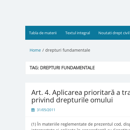
Skip
to
content
Tabla de materii
Textul integral
Noutati drept civil
Home
drepturi fundamentale
TAG:
DREPTURI FUNDAMENTALE
Art. 4. Aplicarea prioritară a t
privind drepturile omului
31/05/2011
(1) În materiile reglementate de prezentul cod, dispo