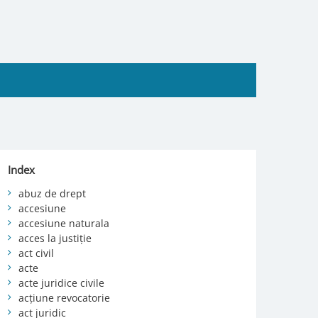
Index
abuz de drept
accesiune
accesiune naturala
acces la justiție
act civil
acte
acte juridice civile
acțiune revocatorie
act juridic