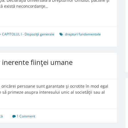
ţia, Declaraţia Universală a Drepturilor Omului, pactele şi
Dacă există neconcordanţe…
 CAPITOLUL I - Dispoziţii generale
drepturi fundamentale
r inerente fiinţei umane
ă a oricărei persoane sunt garantate şi ocrotite în mod egal
ie să primeze asupra interesului unic al societăţii sau al
că
1 Comment