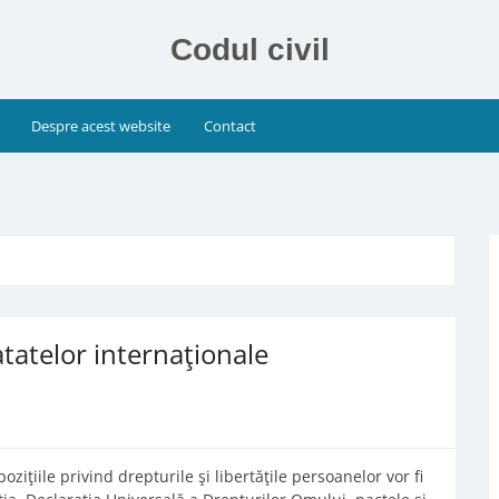
Codul civil
Despre acest website
Contact
ratatelor internaţionale
ziţiile privind drepturile şi libertăţile persoanelor vor fi