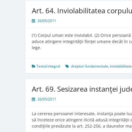
Art. 64. Inviolabilitatea corpu
26/05/2011
(1) Corpul uman este inviolabil. (2) Orice persoană 
aduce atingere integrităţii fiinţei umane decât în ca
lege.
Textul integral
drepturi fundamentale
,
inviolabilitate
Art. 69. Sesizarea instanţei jud
26/05/2011
La cererea persoanei interesate, instanţa poate lu
să înceteze orice atingere ilicită adusă integrităţ
condiţiile prevăzute la art. 252-256, a daunelor ma