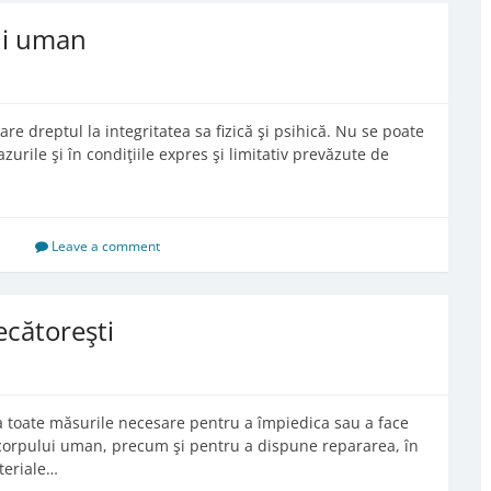
lui uman
are dreptul la integritatea sa fizică şi psihică. Nu se poate
zurile şi în condiţiile expres şi limitativ prevăzute de
Leave a comment
ecătoreşti
a toate măsurile necesare pentru a împiedica sau a face
ii corpului uman, precum şi pentru a dispune repararea, în
teriale…