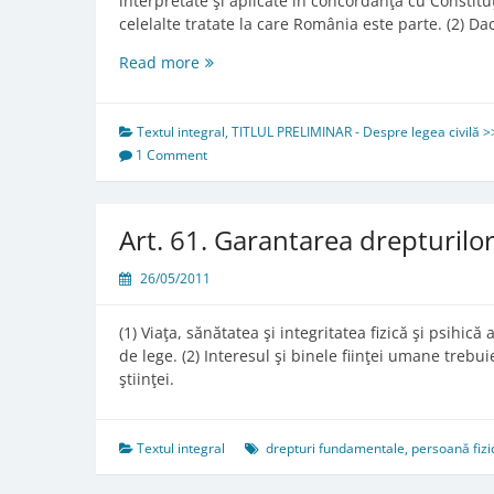
interpretate şi aplicate în concordanţă cu Constitu
celelalte tratate la care România este parte. (2) 
Art.
Read more
4.
Aplicarea
prioritară
Textul integral
,
TITLUL PRELIMINAR - Despre legea civilă >>
a
1 Comment
tratatelor
internaţionale
privind
Art. 61. Garantarea drepturilo
drepturile
omului
26/05/2011
(1) Viaţa, sănătatea şi integritatea fizică şi psihic
de lege. (2) Interesul şi binele fiinţei umane trebu
ştiinţei.
Textul integral
drepturi fundamentale
,
persoană fizi