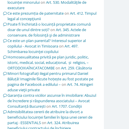
locuinței minorului
on
Art. 530. Modalităţile de
executare
Ce este prezumția de paternitate
on
Art. 412. Timpul
legal al concepţiunii
Poate fi închiriată o locuință proprietate comună
doar de unul dintre soți?
on
Art. 345. Actele de
conservare, de folosinţă şi de administrare
Ce este un plan parental? Interesul superior al
copilului - Avocat in Timisoara
on
Art. 497.
Schimbarea locuinţei copilului
Homosexualitatea privită pe plan juridic, politic,
istoric, medical, social, educațional, și religios, –
ORTODOXIAÎNCATACOMBE
on
Art. 259. Căsătoria
Minori fotografiați ilegal pentru primarul Daniel
Băluță! Imaginile făcute hoțește au fost postate pe
pagina de Facebook a edilului –
on
Art. 74. Atingeri
aduse vieţii private
Garanția contra viciilor ascunse în imobiliare: Abuzul
de încredere și răspunderea asociatului – Avocat
Consultanță București
on
Art. 1707. Condiţii
Admisibilitatea cererii de atribuire la divorț a
beneficiului locuinței familiei în lipsa unei cereri de
partaj - ESSENTIALS
on
Art. 324. Atribuirea
beneficiului contractului de închiriere