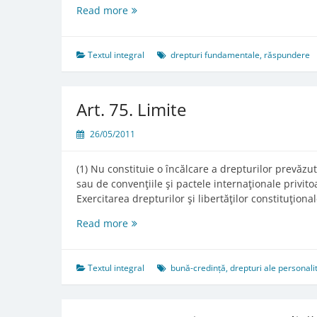
Art.
Read more
69.
Sesizarea
instanţei
Textul integral
drepturi fundamentale
,
răspundere
judecătoreşti
Art. 75. Limite
26/05/2011
(1) Nu constituie o încălcare a drepturilor prevăzu
sau de convenţiile şi pactele internaţionale privito
Exercitarea drepturilor şi libertăţilor constituţio
Art.
Read more
75.
Limite
Textul integral
bună-credință
,
drepturi ale personalit