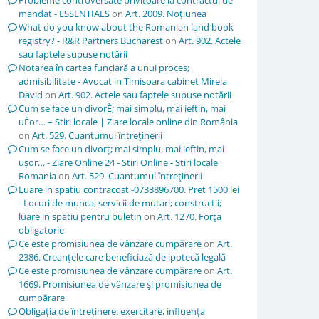
Probleme controversate privitoare la contractul de
mandat - ESSENTIALS
on
Art. 2009. Noţiunea
What do you know about the Romanian land book
registry? - R&R Partners Bucharest
on
Art. 902. Actele
sau faptele supuse notării
Notarea în cartea funciară a unui proces;
admisibilitate - Avocat in Timisoara cabinet Mirela
David
on
Art. 902. Actele sau faptele supuse notării
Cum se face un divorÈ; mai simplu, mai ieftin, mai
uÈor… – Stiri locale | Ziare locale online din România
on
Art. 529. Cuantumul întreţinerii
Cum se face un divorț; mai simplu, mai ieftin, mai
ușor… - Ziare Online 24 - Stiri Online - Stiri locale
Romania
on
Art. 529. Cuantumul întreţinerii
Luare in spatiu contracost -0733896700. Pret 1500 lei
- Locuri de munca; servicii de mutari; constructii;
luare in spatiu pentru buletin
on
Art. 1270. Forţa
obligatorie
Ce este promisiunea de vânzare cumpărare
on
Art.
2386. Creanţele care beneficiază de ipotecă legală
Ce este promisiunea de vânzare cumpărare
on
Art.
1669. Promisiunea de vânzare şi promisiunea de
cumpărare
Obligația de întreținere: exercitare, influența