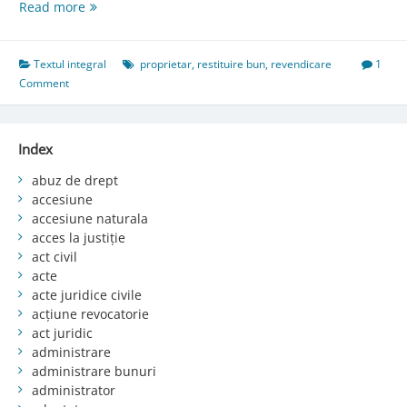
Art.
Read more
566.
Efectele
admiterii
Textul integral
proprietar
,
restituire bun
,
revendicare
1
acţiunii
Comment
în
revendicare
Index
abuz de drept
accesiune
accesiune naturala
acces la justiție
act civil
acte
acte juridice civile
acțiune revocatorie
act juridic
administrare
administrare bunuri
administrator