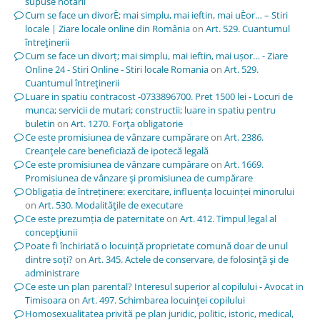
supuse notării
Cum se face un divorÈ; mai simplu, mai ieftin, mai uÈor… – Stiri
locale | Ziare locale online din România
on
Art. 529. Cuantumul
întreţinerii
Cum se face un divorț; mai simplu, mai ieftin, mai ușor… - Ziare
Online 24 - Stiri Online - Stiri locale Romania
on
Art. 529.
Cuantumul întreţinerii
Luare in spatiu contracost -0733896700. Pret 1500 lei - Locuri de
munca; servicii de mutari; constructii; luare in spatiu pentru
buletin
on
Art. 1270. Forţa obligatorie
Ce este promisiunea de vânzare cumpărare
on
Art. 2386.
Creanţele care beneficiază de ipotecă legală
Ce este promisiunea de vânzare cumpărare
on
Art. 1669.
Promisiunea de vânzare şi promisiunea de cumpărare
Obligația de întreținere: exercitare, influența locuinței minorului
on
Art. 530. Modalităţile de executare
Ce este prezumția de paternitate
on
Art. 412. Timpul legal al
concepţiunii
Poate fi închiriată o locuință proprietate comună doar de unul
dintre soți?
on
Art. 345. Actele de conservare, de folosinţă şi de
administrare
Ce este un plan parental? Interesul superior al copilului - Avocat in
Timisoara
on
Art. 497. Schimbarea locuinţei copilului
Homosexualitatea privită pe plan juridic, politic, istoric, medical,