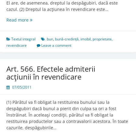
El are, de asemenea, dreptul la despăgubiri, dacă este
cazul. (2) Dreptul la acţiunea în revendicare este…
Art.
Read more
563.
Acţiunea
în
Textul integral
bun
,
bună-credință
,
imobil
,
proprietate
,
revendicare
revendicare
Leave a comment
Art. 566. Efectele admiterii
acţiunii în revendicare
07/05/2011
(1) Pârâtul va fi obligat la restituirea bunului sau la
despăgubiri dacă bunul a pierit din culpa sa ori a fost
înstrăinat. În aceleaşi condiţii, pârâtul va fi obligat la
restituirea productelor sau a contravalorii acestora. În toate
cazurile, despăgubirile…