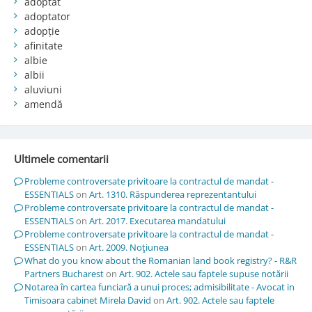
adoptat
adoptator
adopție
afinitate
albie
albii
aluviuni
amendă
Ultimele comentarii
Probleme controversate privitoare la contractul de mandat -
ESSENTIALS
on
Art. 1310. Răspunderea reprezentantului
Probleme controversate privitoare la contractul de mandat -
ESSENTIALS
on
Art. 2017. Executarea mandatului
Probleme controversate privitoare la contractul de mandat -
ESSENTIALS
on
Art. 2009. Noţiunea
What do you know about the Romanian land book registry? - R&R
Partners Bucharest
on
Art. 902. Actele sau faptele supuse notării
Notarea în cartea funciară a unui proces; admisibilitate - Avocat in
Timisoara cabinet Mirela David
on
Art. 902. Actele sau faptele