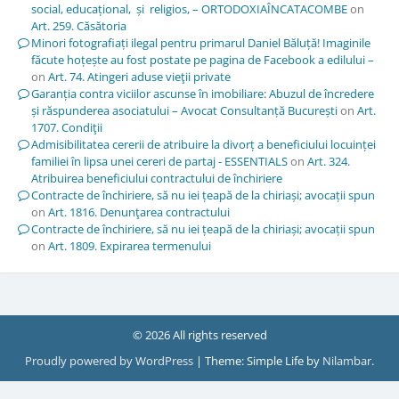
social, educațional, și religios, – ORTODOXIAÎNCATACOMBE
on
Art. 259. Căsătoria
Minori fotografiați ilegal pentru primarul Daniel Băluță! Imaginile
făcute hoțește au fost postate pe pagina de Facebook a edilului –
on
Art. 74. Atingeri aduse vieţii private
Garanția contra viciilor ascunse în imobiliare: Abuzul de încredere
și răspunderea asociatului – Avocat Consultanță București
on
Art.
1707. Condiţii
Admisibilitatea cererii de atribuire la divorț a beneficiului locuinței
familiei în lipsa unei cereri de partaj - ESSENTIALS
on
Art. 324.
Atribuirea beneficiului contractului de închiriere
Contracte de închiriere, să nu iei țeapă de la chiriași; avocații spun
on
Art. 1816. Denunţarea contractului
Contracte de închiriere, să nu iei țeapă de la chiriași; avocații spun
on
Art. 1809. Expirarea termenului
© 2026 All rights reserved
Proudly powered by WordPress
|
Theme: Simple Life by
Nilambar
.