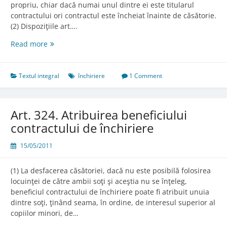
propriu, chiar dacă numai unul dintre ei este titularul
contractului ori contractul este încheiat înainte de căsătorie.
(2) Dispoziţiile art….
Art.
Read more
323.
Drepturile
soţilor
Textul integral
închiriere
1 Comment
asupra
locuinţei
închiriate
Art. 324. Atribuirea beneficiului
contractului de închiriere
15/05/2011
(1) La desfacerea căsătoriei, dacă nu este posibilă folosirea
locuinţei de către ambii soţi şi aceştia nu se înţeleg,
beneficiul contractului de închiriere poate fi atribuit unuia
dintre soţi, ţinând seama, în ordine, de interesul superior al
copiilor minori, de…