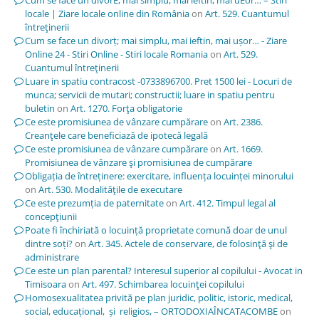
locale | Ziare locale online din România
on
Art. 529. Cuantumul
întreţinerii
Cum se face un divorț; mai simplu, mai ieftin, mai ușor… - Ziare
Online 24 - Stiri Online - Stiri locale Romania
on
Art. 529.
Cuantumul întreţinerii
Luare in spatiu contracost -0733896700. Pret 1500 lei - Locuri de
munca; servicii de mutari; constructii; luare in spatiu pentru
buletin
on
Art. 1270. Forţa obligatorie
Ce este promisiunea de vânzare cumpărare
on
Art. 2386.
Creanţele care beneficiază de ipotecă legală
Ce este promisiunea de vânzare cumpărare
on
Art. 1669.
Promisiunea de vânzare şi promisiunea de cumpărare
Obligația de întreținere: exercitare, influența locuinței minorului
on
Art. 530. Modalităţile de executare
Ce este prezumția de paternitate
on
Art. 412. Timpul legal al
concepţiunii
Poate fi închiriată o locuință proprietate comună doar de unul
dintre soți?
on
Art. 345. Actele de conservare, de folosinţă şi de
administrare
Ce este un plan parental? Interesul superior al copilului - Avocat in
Timisoara
on
Art. 497. Schimbarea locuinţei copilului
Homosexualitatea privită pe plan juridic, politic, istoric, medical,
social, educațional, și religios, – ORTODOXIAÎNCATACOMBE
on