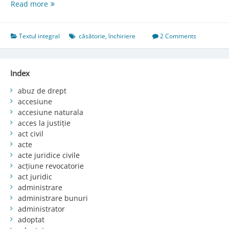
Art.
Read more
324.
Atribuirea
beneficiului
Textul integral
căsătorie
,
închiriere
2 Comments
contractului
de
închiriere
Index
abuz de drept
accesiune
accesiune naturala
acces la justiție
act civil
acte
acte juridice civile
acțiune revocatorie
act juridic
administrare
administrare bunuri
administrator
adoptat