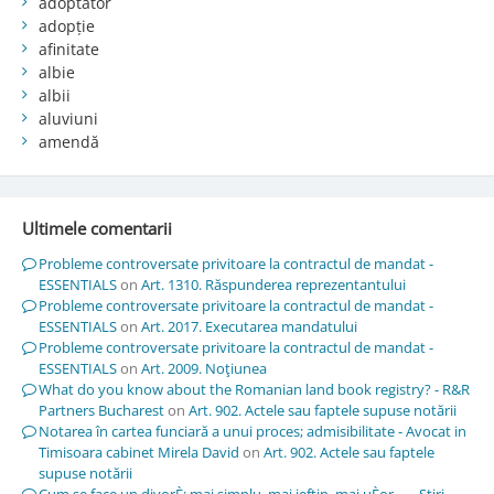
adoptator
adopție
afinitate
albie
albii
aluviuni
amendă
Ultimele comentarii
Probleme controversate privitoare la contractul de mandat -
ESSENTIALS
on
Art. 1310. Răspunderea reprezentantului
Probleme controversate privitoare la contractul de mandat -
ESSENTIALS
on
Art. 2017. Executarea mandatului
Probleme controversate privitoare la contractul de mandat -
ESSENTIALS
on
Art. 2009. Noţiunea
What do you know about the Romanian land book registry? - R&R
Partners Bucharest
on
Art. 902. Actele sau faptele supuse notării
Notarea în cartea funciară a unui proces; admisibilitate - Avocat in
Timisoara cabinet Mirela David
on
Art. 902. Actele sau faptele
supuse notării
Cum se face un divorÈ; mai simplu, mai ieftin, mai uÈor… – Stiri