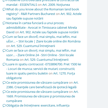
Probleme controversate privitoare la contractul de
mandat - ESSENTIALS
on
Art. 2009. Noţiunea
What do you know about the Romanian land book
registry? - R&R Partners Bucharest
on
Art. 902. Actele
sau faptele supuse notării
Notarea în cartea funciară a unui proces;
admisibilitate - Avocat in Timisoara cabinet Mirela
David
on
Art. 902. Actele sau faptele supuse notării
Cum se face un divorÈ; mai simplu, mai ieftin, mai
uÈor… – Stiri locale | Ziare locale online din România
on
Art. 529. Cuantumul întreţinerii
Cum se face un divorț; mai simplu, mai ieftin, mai
ușor… - Ziare Online 24 - Stiri Online - Stiri locale
Romania
on
Art. 529. Cuantumul întreţinerii
Luare in spatiu contracost -0733896700. Pret 1500 lei
- Locuri de munca; servicii de mutari; constructii;
luare in spatiu pentru buletin
on
Art. 1270. Forţa
obligatorie
Ce este promisiunea de vânzare cumpărare
on
Art.
2386. Creanţele care beneficiază de ipotecă legală
Ce este promisiunea de vânzare cumpărare
on
Art.
1669. Promisiunea de vânzare şi promisiunea de
cumpărare
Obligația de întreținere: exercitare, influența