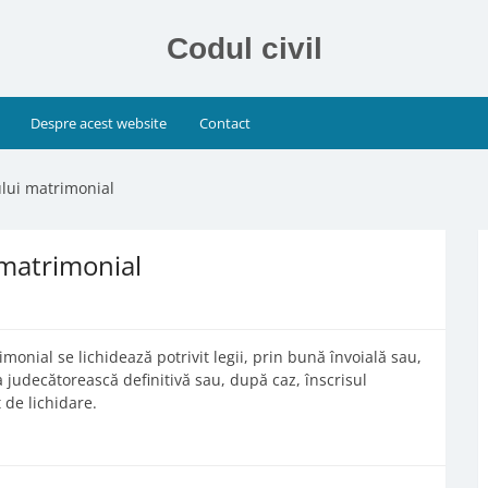
Codul civil
Despre acest website
Contact
ului matrimonial
 matrimonial
onial se lichidează potrivit legii, prin bună învoială sau,
a judecătorească definitivă sau, după caz, înscrisul
 de lichidare.