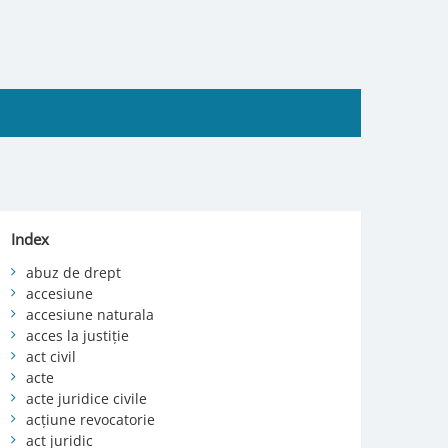
Index
abuz de drept
accesiune
accesiune naturala
acces la justiție
act civil
acte
acte juridice civile
acțiune revocatorie
act juridic