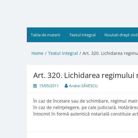
Skip
to
content
Tabla de materii
Textul integral
Noutati drept civil
Home
Textul integral
Art. 320. Lichidarea regim
Art. 320. Lichidarea regimului
15/05/2011
Andrei SĂVESCU
În caz de încetare sau de schimbare, regimul matrim
în caz de neînţelegere, pe cale judiciară. Hotărâre
întocmit în formă autentică notarială constituie act