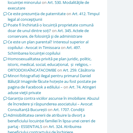
locuinței minorului
on
Art. 530. Modalităţile de
executare
Ce este prezumția de paternitate
on
Art. 412. Timpul
legal al concepţiunii
Poate fi închiriată o locuință proprietate comună
doar de unul dintre soți?
on
Art. 345. Actele de
conservare, de folosinţă şi de administrare
Ce este un plan parental? Interesul superior al
copilului - Avocat in Timisoara
on
Art. 497.
Schimbarea locuinţei copilului
Homosexualitatea privită pe plan juridic, politic,
istoric, medical, social, educațional, și religios, –
ORTODOXIAÎNCATACOMBE
on
Art. 259. Căsătoria
Minori fotografiați ilegal pentru primarul Daniel
Băluță! Imaginile făcute hoțește au fost postate pe
pagina de Facebook a edilului –
on
Art. 74. Atingeri
aduse vieţii private
Garanția contra viciilor ascunse în imobiliare: Abuzul
de încredere și răspunderea asociatului – Avocat
Consultanță București
on
Art. 1707. Condiţii
Admisibilitatea cererii de atribuire la divorț a
beneficiului locuinței familiei în lipsa unei cereri de
partaj - ESSENTIALS
on
Art. 324. Atribuirea
beneficiului contractului de închiriere