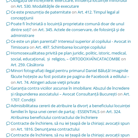
Obligația de întreținere: exercitare, influența locuinței minorului
on
Art. 530. Modalităţile de executare
Ce este prezumția de paternitate
on
Art. 412. Timpul legal al
concepţiunii
Poate fi închiriată o locuință proprietate comună doar de unul
dintre soți?
on
Art. 345. Actele de conservare, de folosinţă şi de
administrare
Ce este un plan parental? Interesul superior al copilului - Avocat in
Timisoara
on
Art. 497. Schimbarea locuinţei copilului
Homosexualitatea privită pe plan juridic, politic, istoric, medical,
social, educațional, și religios, – ORTODOXIAÎNCATACOMBE
on
Art. 259. Căsătoria
Minori fotografiați ilegal pentru primarul Daniel Băluță! Imaginile
făcute hoțește au fost postate pe pagina de Facebook a edilului –
on
Art. 74. Atingeri aduse vieţii private
Garanția contra viciilor ascunse în imobiliare: Abuzul de încredere
și răspunderea asociatului – Avocat Consultanță București
on
Art.
1707. Condiţii
Admisibilitatea cererii de atribuire la divorț a beneficiului locuinței
familiei în lipsa unei cereri de partaj - ESSENTIALS
on
Art. 324.
Atribuirea beneficiului contractului de închiriere
Contracte de închiriere, să nu iei țeapă de la chiriași; avocații spun
on
Art. 1816. Denunţarea contractului
Contracte de închiriere, să nu iei țeapă de la chiriași; avocații spun