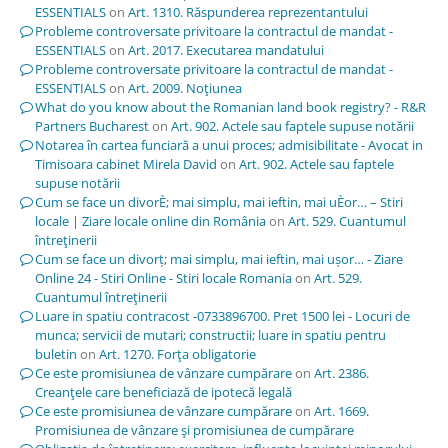
ESSENTIALS
on
Art. 1310. Răspunderea reprezentantului
Probleme controversate privitoare la contractul de mandat -
ESSENTIALS
on
Art. 2017. Executarea mandatului
Probleme controversate privitoare la contractul de mandat -
ESSENTIALS
on
Art. 2009. Noţiunea
What do you know about the Romanian land book registry? - R&R
Partners Bucharest
on
Art. 902. Actele sau faptele supuse notării
Notarea în cartea funciară a unui proces; admisibilitate - Avocat in
Timisoara cabinet Mirela David
on
Art. 902. Actele sau faptele
supuse notării
Cum se face un divorÈ; mai simplu, mai ieftin, mai uÈor… – Stiri
locale | Ziare locale online din România
on
Art. 529. Cuantumul
întreţinerii
Cum se face un divorț; mai simplu, mai ieftin, mai ușor… - Ziare
Online 24 - Stiri Online - Stiri locale Romania
on
Art. 529.
Cuantumul întreţinerii
Luare in spatiu contracost -0733896700. Pret 1500 lei - Locuri de
munca; servicii de mutari; constructii; luare in spatiu pentru
buletin
on
Art. 1270. Forţa obligatorie
Ce este promisiunea de vânzare cumpărare
on
Art. 2386.
Creanţele care beneficiază de ipotecă legală
Ce este promisiunea de vânzare cumpărare
on
Art. 1669.
Promisiunea de vânzare şi promisiunea de cumpărare