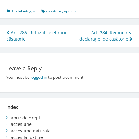
Textul integral
căsătorie
,
opoziție
Post
Art. 286. Refuzul celebrării
Art. 284. Reînnoirea
căsătoriei
declaraţiei de căsătorie
navigation
Leave a Reply
You must be
logged in
to post a comment.
Index
abuz de drept
accesiune
accesiune naturala
acces la justiție